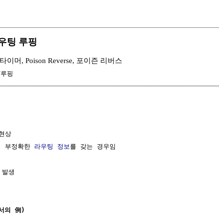
 라우팅 루핑
 타이머, Poison Reverse, 포이즌 리버스
/루핑
현상

, 부정확한 
라우팅
정보
를 갖는 경우임

 발생

서의 例)