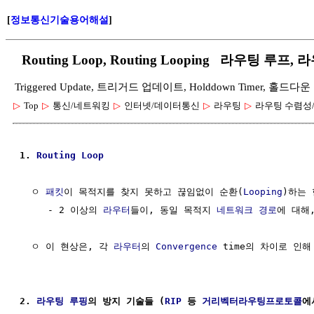
[
정보통신기술용어해설
]
Routing Loop, Routing Looping 라우팅 루프,
Triggered Update, 트리거드 업데이트, Holddown Timer, 홀드다운
▷
Top
▷
통신/네트워킹
▷
인터넷/데이터통신
▷
라우팅
▷
라우팅 수렴성
1. 
Routing
Loop
  ㅇ 
패킷
이 목적지를 찾지 못하고 끊임없이 순환(
Looping
)하는 
     - 2 이상의 
라우터
들이, 동일 목적지 
네트워크 경로
에 대해
  ㅇ 이 현상은, 각 
라우터
의 
Convergence
 time의 차이로 인해
2. 
라우팅
루핑
의 방지 기술들 (
RIP
 등 
거리벡터라우팅프로토콜
에