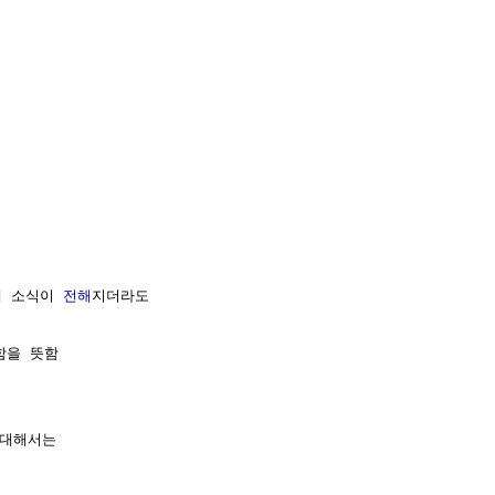
새 소식이 
전해
지더라도

을 뜻함

대해서는
