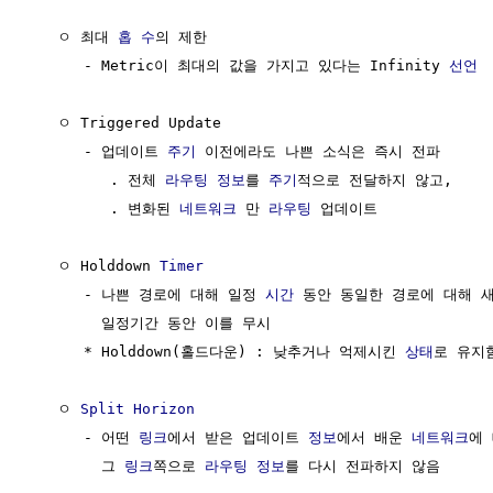
   ㅇ 최대 
홉 수
의 제한

      - Metric이 최대의 값을 가지고 있다는 Infinity 
선언
   ㅇ Triggered Update

      - 업데이트 
주기
 이전에라도 나쁜 소식은 즉시 전파

         . 전체 
라우팅
정보
를 
주기
적으로 전달하지 않고, 

         . 변화된 
네트워크
 만 
라우팅
 업데이트

   ㅇ Holddown 
Timer
      - 나쁜 경로에 대해 일정 
시간
 동안 동일한 경로에 대해 
        일정기간 동안 이를 무시

      * Holddown(홀드다운) : 낮추거나 억제시킨 
상태
로 유지함
   ㅇ 
Split Horizon
      - 어떤 
링크
에서 받은 업데이트 
정보
에서 배운 
네트워크
에 
        그 
링크
쪽으로 
라우팅
정보
를 다시 전파하지 않음
