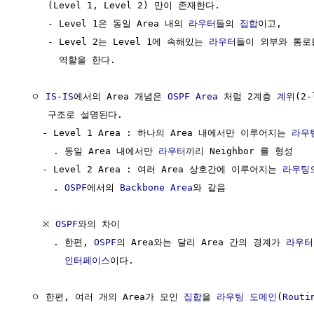
     (Level 1, Level 2) 만이 존재한다. 

     - Level 1은 동일 Area 내의 
라우터
들의 
집합
이고,

     - Level 2는 Level 1에 속해있는 
라우터
들이 외부와 통로
       역할을 한다. 

  ㅇ 
IS-IS
에서의 Area 개념은 
OSPF Area
 처럼 2계층 
계위
(2-
     구조로 설명된다.

    - Level 1 Area : 하나의 Area 내에서만 이루어지는 
라우
      . 동일 Area 내에서만 
라우터
끼리 Neighbor 를 형성

    - Level 2 Area : 여러 Area 상호간에 이루어지는 
라우팅
      . 
OSPF
에서의 
Backbone Area
와 같음

    ※ 
OSPF
와의 차이

      . 한편, 
OSPF
의 Area와는 달리 Area 간의 경계가 
라우터
인터페이스
이다.

  ㅇ 한편, 여러 개의 Area가 모인 
집합
을 
라우팅 도메인
(
Routi