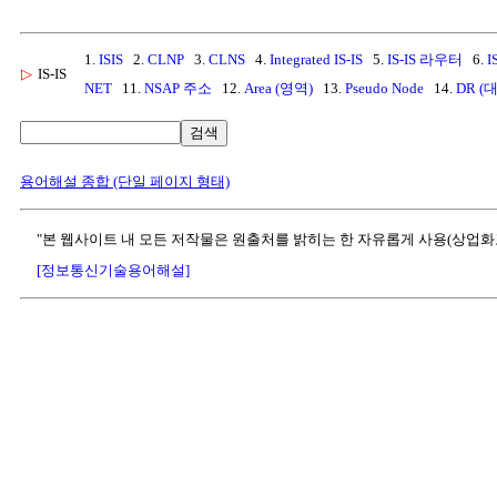
1.
ISIS
2.
CLNP
3.
CLNS
4.
Integrated IS-IS
5.
IS-IS 라우터
6.
I
▷
IS-IS
NET
11.
NSAP 주소
12.
Area (영역)
13.
Pseudo Node
14.
DR (
검색
용어해설 종합 (단일 페이지 형태)
"본 웹사이트 내 모든 저작물은 원출처를 밝히는 한 자유롭게 사용(상업화
[정보통신기술용어해설]