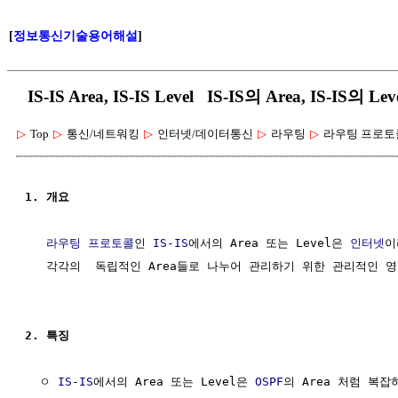
[
정보통신기술용어해설
]
IS-IS Area, IS-IS Level IS-IS의 Area, IS-IS의 Lev
▷
Top
▷
통신/네트워킹
▷
인터넷/데이터통신
▷
라우팅
▷
라우팅 프로토
1. 개요
라우팅 프로토콜
인 
IS-IS
에서의 Area 또는 Level은 
인터넷
이
   각각의  독립적인 Area들로 나누어 관리하기 위한 관리적인 영
2. 특징
  ㅇ 
IS-IS
에서의 Area 또는 Level은 
OSPF
의 Area 처럼 복잡하