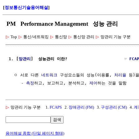
[
정보통신기술용어해설
]
PM Performance Management 성능 관리
▷
Top
▷
통신/네트워킹
▷
통신망
▷
통신망 관리
▷
망관리 기능 구분
1. [
망관리
]  성능관리 이란?                       ☞ 
FCA
  ㅇ 서로 다른 
네트워크
 구성요소들의 성능(이용률, 
처리율
 등)을
     - 
측정
하고, 보고하고, 분석하고, 
제어
▷
망관리 기능 구분
1.
FCAPS
2.
장애관리 (FM)
3.
구성관리 (CM)
4.
계
검색
용어해설 종합 (단일 페이지 형태)