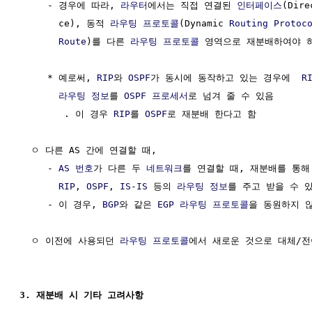
     - 경우에 따라, 
라우터
에서는 직접 연결된 
인터페이스
(Dire
       ce), 동적 
라우팅 프로토콜
(Dynamic 
Routing Protoc
Route
)를 다른 
라우팅 프로토콜
 영역으로 재분배하여야 하
     * 예로써, 
RIP
와 
OSPF
가 동시에 동작하고 있는 경우에  
R
라우팅
정보
를 
OSPF
프로세서
로 넘겨 줄 수 있음

        . 이 경우 
RIP
를 
OSPF
로 재분배 한다고 함

  ㅇ 다른 AS 간에 연결할 때,

     - 
AS 번호
가 다른 두 
네트워크
를 연결할 때, 재분배를 통해
RIP
, 
OSPF
, 
IS-IS
 등의 
라우팅
정보
를 주고 받을 수 있
     - 이 경우, 
BGP
와 같은 
EGP
라우팅 프로토콜
을 동원하지 않
  ㅇ 이전에 사용되던 
라우팅 프로토콜
에서 새로운 것으로 대체/전
3. 재분배 시 기타 고려사항