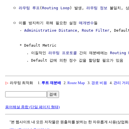
  ㅇ 
라우팅 루프
(
Routing Loop
) 발생, 
라우팅
정보
 불일치, 
  ㅇ 이를 방지하기 위해 필요한 설정 
매개변수
들  

     - 
Administrative Distance
, 
Route
Filter
, Defaul
     * Default Metric

        . 이질적인 
라우팅 프로토콜
 간의 재분배에는 
Routing 
▷
라우팅 최적화
1.
루트 재분배
2.
Route Map
3.
경로 비용
4.
관리 거
검색
용어해설 종합 (단일 페이지 형태)
"본 웹사이트 내 모든 저작물은 원출처를 밝히는 한 자유롭게 사용(상업화