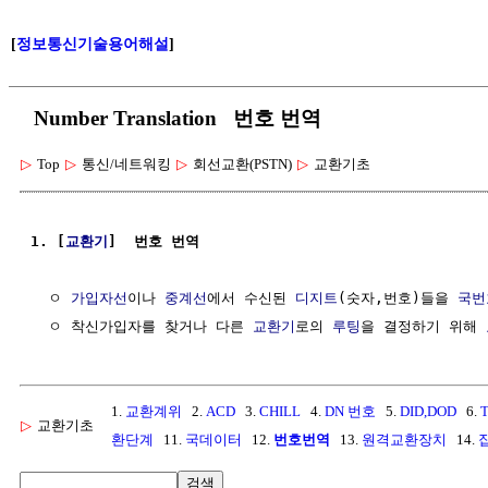
[
정보통신기술용어해설
]
Number Translation 번호 번역
▷
Top
▷
통신/네트워킹
▷
회선교환(PSTN)
▷
교환기초
1. [
교환기
]  번호 번역
  ㅇ 
가입자선
이나 
중계선
에서 수신된 
디지트
(숫자,번호)들을 
국번
  ㅇ 착신가입자를 찾거나 다른 
교환기
로의 
루팅
을 결정하기 위해 
1.
교환계위
2.
ACD
3.
CHILL
4.
DN 번호
5.
DID,DOD
6.
▷
교환기초
환단계
11.
국데이터
12.
번호번역
13.
원격교환장치
14.
검색