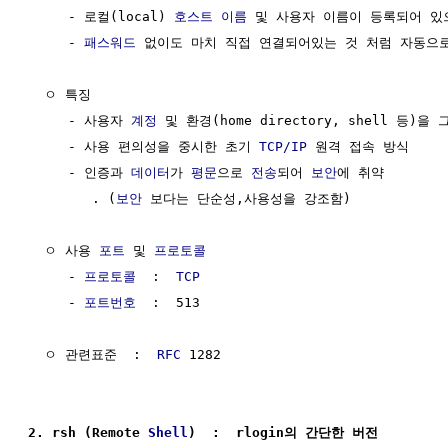
     - 로컬(local) 
호스트 이름
 및 사용자 이름이 등록되어 있으
     - 
패스워드
 없이도 마치 직접 연결되어있는 것 처럼 자동으로
  ㅇ 특징

     - 사용자 
계정
 및 환경(home directory, shell 등)을 
     - 사용 편의성을 중시한 초기 
TCP/IP
 원격 접속 방식

     - 인증과 
데이터
가 
평문
으로 
전송
되어 
보안
에 취약

        . (
보안
 보다는 단순성,사용성을 강조함)

  ㅇ 사용 
포트
 및 
프로토콜
     - 
프로토콜
  :  
TCP
     - 
포트번호
  :  513

  ㅇ 관련표준  :  
RFC
 1282

2. rsh (Remote 
Shell
)  :  rlogin의 간단한 버전