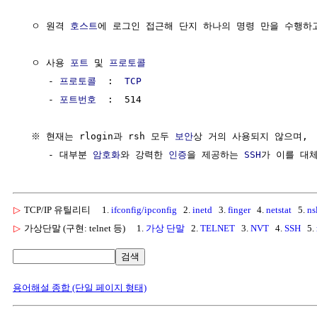
  ㅇ 원격 
호스트
에 로그인 접근해 단지 하나의 명령 만을 수행하고
  ㅇ 사용 
포트
 및 
프로토콜
     - 
프로토콜
  :  
TCP
     - 
포트번호
  :  514

  ※ 현재는 rlogin과 rsh 모두 
보안
상 거의 사용되지 않으며,

     - 대부분 
암호화
와 강력한 
인증
을 제공하는 
SSH
▷
TCP/IP 유틸리티
1.
ifconfig/ipconfig
2.
inetd
3.
finger
4.
netstat
5.
ns
▷
가상단말 (구현: telnet 등)
1.
가상 단말
2.
TELNET
3.
NVT
4.
SSH
5.
검색
용어해설 종합 (단일 페이지 형태)