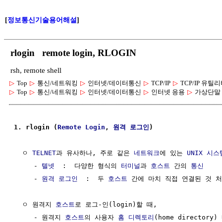
[
정보통신기술용어해설
]
rlogin remote login, RLOGIN
rsh, remote shell
▷
Top
▷
통신/네트워킹
▷
인터넷/데이터통신
▷
TCP/IP
▷
TCP/IP 유틸
▷
Top
▷
통신/네트워킹
▷
인터넷/데이터통신
▷
인터넷 응용
▷
가상단말 (구
1. rlogin (
Remote Login
, 
원격 로그인
)
  ㅇ 
TELNET
과 유사하나, 주로 같은 
네트워크
에 있는 
UNIX
시스
     - 
텔넷
  :  다양한 형식의 
터미널
과 
호스트
 간의 
통신
     - 
원격 로그인
  :  두 
호스트
 간에 마치 직접 연결된 것 처
  ㅇ 원격지 
호스트
로 로그-인(login)할 때,

     - 원격지 
호스트
의 사용자 
홈 디렉토리
(home directory)