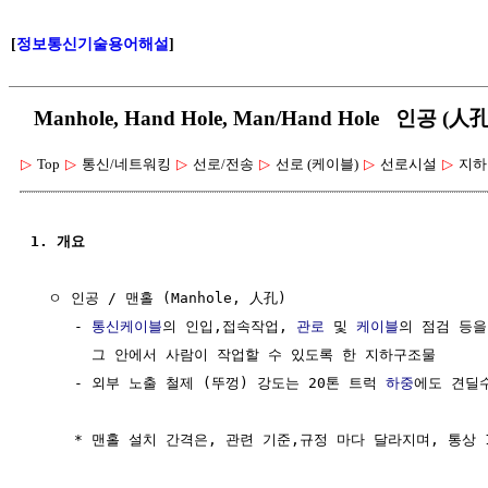
[
정보통신기술용어해설
]
Manhole, Hand Hole, Man/Hand Hole 인공 
▷
Top
▷
통신/네트워킹
▷
선로/전송
▷
선로 (케이블)
▷
선로시설
▷
지하
1. 개요
  ㅇ 인공 / 맨홀 (Manhole, 人孔)

     - 
통신케이블
의 인입,접속작업, 
관로
 및 
케이블
의 점검 등을
       그 안에서 사람이 작업할 수 있도록 한 지하구조물

     - 외부 노출 철제 (뚜껑) 강도는 20톤 트럭 
하중
에도 견딜수
     * 맨홀 설치 간격은, 관련 기준,규정 마다 달라지며, 통상 10