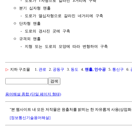
     - 도로가 T자형으로 갈라진 3거리에 구축

  ㅇ 분기 십자형 맨홀

     - 도로가 열십자형으로 갈라진 네거리에 구축

  ㅇ 단차형 맨홀

     - 도로의 경사진 곳에 구축

  ㅇ 규격외 맨홀

▷
지하 구조물
1.
관로
2.
공동구
3.
동도
4.
맨홀, 인수공
5.
통신구
6.
검색
용어해설 종합 (단일 페이지 형태)
"본 웹사이트 내 모든 저작물은 원출처를 밝히는 한 자유롭게 사용(상업화
[정보통신기술용어해설]