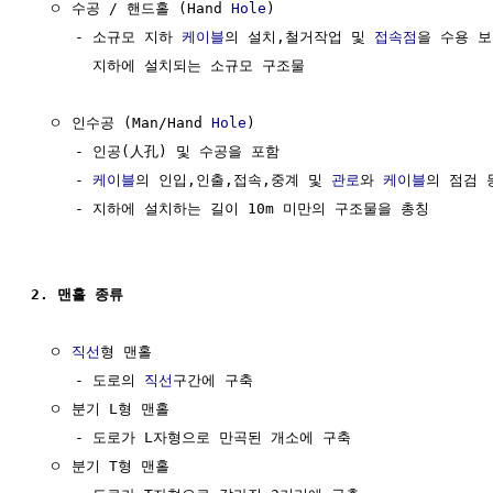
  ㅇ 수공 / 핸드홀 (Hand 
Hole
)

     - 소규모 지하 
케이블
의 설치,철거작업 및 
접속점
을 수용 보
       지하에 설치되는 소규모 구조물

  ㅇ 인수공 (Man/Hand 
Hole
)

     - 인공(人孔) 및 수공을 포함

     - 
케이블
의 인입,인출,접속,중계 및 
관로
와 
케이블
의 점검 
     - 지하에 설치하는 길이 10m 미만의 구조물을 총칭

2. 맨홀 종류
  ㅇ 
직선
형 맨홀

     - 도로의 
직선
구간에 구축

  ㅇ 분기 L형 맨홀

     - 도로가 L자형으로 만곡된 개소에 구축

  ㅇ 분기 T형 맨홀
