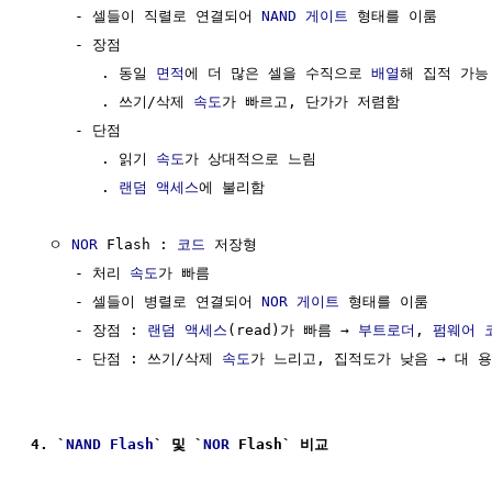
     - 셀들이 직렬로 연결되어 
NAND 게이트
 형태를 이룸

     - 장점

        . 동일 
면적
에 더 많은 셀을 수직으로 
배열
해 집적 가능
        . 쓰기/삭제 
속도
가 빠르고, 단가가 저렴함

     - 단점

        . 읽기 
속도
가 상대적으로 느림

        . 
랜덤 액세스
에 불리함

  ㅇ 
NOR
 Flash : 
코드
 저장형

     - 처리 
속도
가 빠름

     - 셀들이 병렬로 연결되어 
NOR 게이트
 형태를 이룸

     - 장점 : 
랜덤 액세스
(read)가 빠름 → 
부트로더
, 
펌웨어
     - 단점 : 쓰기/삭제 
속도
가 느리고, 집적도가 낮음 → 대 용
4. `
NAND Flash
` 및 `
NOR
 Flash` 비교