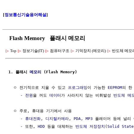
[
정보통신기술용어해설
]
Flash Memory 플래시 메모리
▷
Top
▷
정보기술(IT)
▷
컴퓨터구조
▷
기억장치 (메모리)
▷
반도체 메모
1. 플래시 
메모리
 (Flash Memory)
  ㅇ 전기적으로 지울 수 있고 
프로그래밍
이 가능한 
EEPROM
의 한
     - 
전원
을 꺼도 
데이터
가 사라지지 않는 비휘발성 
반도체 메
  ㅇ 주로, 휴대용 기기에서 사용

     - 
휴대전화
, 
디지털카메라
, 
PDA
, 
MP3
 플레이어 등에 널리 
     - 또한, 
HDD
 등을 대체하는 
반도체
저장장치
(
Solid
State