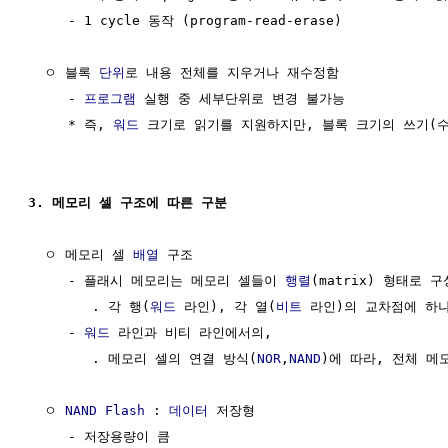
     - 1 cycle 동작 (program-read-erase)

  ㅇ 블록 
단위
로 내용 전체를 지우거나 재수정함

     - 
프로그램
 실행 중 세부단위로 변경 불가능

     * 즉, 
워드
 크기로 읽기를 지원하지만, 블록 크기의 쓰기(수
3. 메모리 셀 구조에 따른 구분
  ㅇ 메모리 셀 
배열
 구조

     - 플래시 메모리는 메모리 셀들이 
행렬
(matrix) 형태로 구
        . 각 행(
워드
 라인), 각 열(
비트
 라인)의 교차점에 하나
     - 
워드
 라인과 비티 라인에서의,

        . 메모리 셀의 연결 방식(
NOR
,
NAND
)에 따라, 전체 메
  ㅇ 
NAND Flash
 : 
데이터
 저장형

     - 저장용량이 큼
