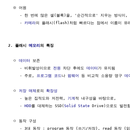
  ※ 어원

     - 한 번에 많은 셀(블록)을, '순간적으로' 지우는 방식이, 

     - 
카메라
의 플래시(flash)처럼 빠르다는 점에서 이름이 유래
2. 플래시 
메모리
의 특징
  ㅇ 
데이터
 보존

     - 비휘발성이므로 
전원
 차단 후에도 
데이터
가 유지됨

     - 주로, 
프로그램
코드
나 
펌웨어
 등 비교적 소용량 영구 
데
  ㅇ 
저장 매체
로의 
확장성
     - 높은 집적도와 저전력, 
기계
적 내구성을 바탕으로,

     - 
HDD
를 대체하는 SSD(
Solid
State
 Drive)으로도 발전함
  ㅇ 동작 구성

     - 3대 동작 : program 동작 (쓰기/저장), read 동작 (