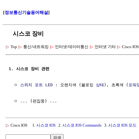
[
정보통신기술용어해설
]
시스코 장비
▷
Top
▷
통신/네트워킹
▷
인터넷/데이터통신
▷
인터넷 기타
▷
Cisco IOS
1. 시스코 장비 관련
  ㅇ 
스위치
포트
LED
 : 오렌지색 (블로킹 
상태
), 초록색 (
포워
▷
Cisco IOS
1.
시스코 IOS
2.
시스코 IOS Commands
3.
시스코 IOS 모드
검색