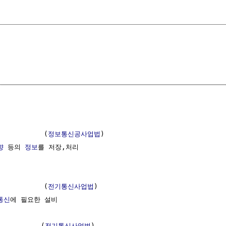
           (
정보통신공사업법
)

향
 등의 
정보
를 저장,처리

    

           (
전기통신사업법
)

통신
에 필요한 설비

          (
전기통신사업법
)
