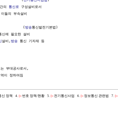
간의 
통신로
 구성설비로서

이들의 부속설비

           (
방송
통신발전기본법)

통신에 필요한 설비

신
설비,
방송
 통신 기자재 등

르는 부대공사로서,

통신 정책
4.
▷
번호 정책/현황
5.
▷
전기통신사업
6.
▷
정보통신 관련법
7.
▷