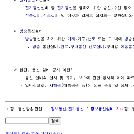
     - 
전기통신
설비 중 
전기통신
을 행하기 위한 송신,수신 장소 
전송설비
,
선로설비
 및 이것과 일체로 설치되는 교환설비와 
  ㅇ 
방송
통신설비                                      
     - 
방송
통신을 하기 위한 
기계
,기구,
선로
 또는 그 밖에 
방송
        . 
방송
 통신설비,
관로
,
구내통신
선로설비
,구내용 
이동통
  ※ 한편, 통신 설비 공사 이란?

     - 통신 설비의 설치 및 유지, 보수에 관한 공사와 이에 따
     - 일반적으로, 
시행령
▷
정보통신방송 관련
1.
정보통신, 전기통신
2.
정보통신설비
3.
▷
정보
검색
용어해설 종합 (단일 페이지 형태)