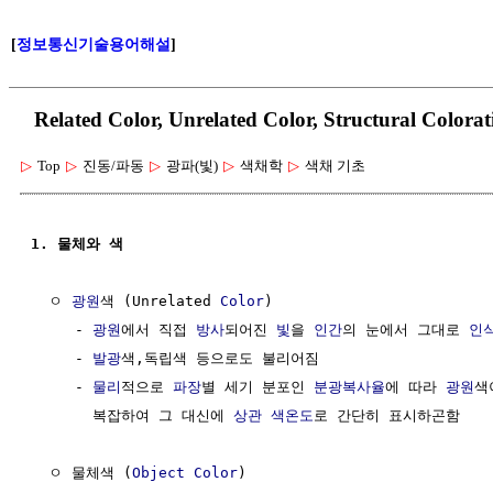
[
정보통신기술용어해설
]
Related Color, Unrelated Color, Structural C
▷
Top
▷
진동/파동
▷
광파(빛)
▷
색채학
▷
색채 기초
1. 물체와 색
  ㅇ 
광원
색 (Unrelated 
Color
)

     - 
광원
에서 직접 
방사
되어진 
빛
을 
인간
의 눈에서 그대로 
인
     - 
발광
색,독립색 등으로도 불리어짐

     - 
물리
적으로 
파장
별 세기 분포인 
분광복사율
에 따라 
광원
색
       복잡하여 그 대신에 
상관 색온도
로 간단히 표시하곤함     
  ㅇ 물체색 (
Object
Color
)
