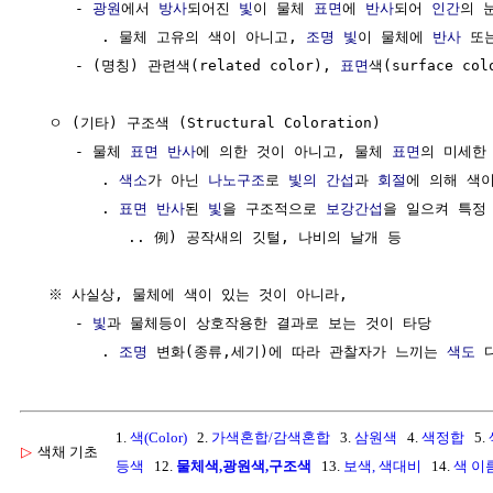
     - 
광원
에서 
방사
되어진 
빛
이 물체 
표면
에 
반사
되어 
인간
의 
        . 물체 고유의 색이 아니고, 
조명
빛
이 물체에 
반사
 또
     - (명칭) 관련색(related color), 
표면
색(surface c
  ㅇ (기타) 구조색 (Structural Coloration)

     - 물체 
표면
반사
에 의한 것이 아니고, 물체 
표면
의 미세한 
        . 
색소
가 아닌 
나노구조
로 
빛의 간섭
과 
회절
에 의해 색이
        . 
표면
반사
된 
빛
을 구조적으로 
보강간섭
을 일으켜 특정
           .. 例) 공작새의 깃털, 나비의 날개 등

  ※ 사실상, 물체에 색이 있는 것이 아니라, 

     - 
빛
과 물체등이 상호작용한 결과로 보는 것이 타당

        . 
조명
 변화(종류,세기)에 따라 관찰자가 느끼는 
색도
1.
색(Color)
2.
가색혼합/감색혼합
3.
삼원색
4.
색정합
5.
▷
색채 기초
등색
12.
물체색,광원색,구조색
13.
보색, 색대비
14.
색 이