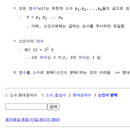
  ㅇ 모든 
정수
(≥2)는 유한개 소수 p
,p
,...,p
들의 곱으로 표
1
2
k
     -  n = p
 p
 ... p
1
2
k
        . 이때, 소인수분해는 곱하는 순서를 무시하면 유일함

  ㅇ 소인수의 
차수
2
     - 例) 12 = 2
 3

        . 2의 
차수
는 2 이고, 3의 
차수
는 1 임

  ※ 
정수
를 
소수
로 분해(소인수 분해)하는 것의 어려움  => 현대
▷
소수,최대공약수
1.
소수, 합성수
2.
최대공약수
3.
소인수 분해
검색
용어해설 종합 (단일 페이지 형태)