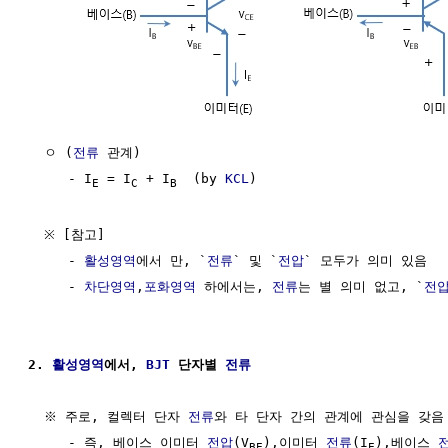
  ㅇ (
전류
 관계)

     - I
 = I
 + I
  (by 
KCL
)

E
C
B
  ※ [참고] 

     - 
활성영역
에서 만, `
전류
` 및 `
전압
` 모두가 의미 있음

     - 
차단영역
,
포화영역
 하에서는, 
전류
는 별 의미 없고, `
전
2. 
활성영역
에서, 
BJT
 단자별 
전류
  ※ 주로, 컬렉터 단자 
전류
와 타 단자 간의 관계에 관심을 갖음

     - 즉, 베이스 이미터 
전압
(V
),이미터 
전류
(I
),베이스 
BE
E