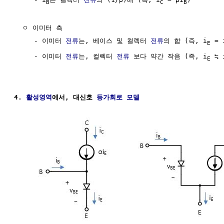
B
C
B
  ㅇ 이미터 측

     - 이미터 
전류
는, 베이스 및 컬렉터 
전류
의 합 (즉, i
 = 
E
     - 이미터 
전류
는, 컬렉터 
전류
 보다 약간 작음 (즉, i
 ≒ 
E
4. 
활성영역
에서, 대신호 
등가회로
모델