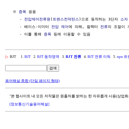
  ※ 
증폭
 응용

     - 
전압제어전류원
(
트랜스컨덕턴스
)으로 동작하는 3단자 
소자
     - 베이스-이미터 
전압
제어
에 의해, 컬렉터 
전류
의 조절이 
     - 이를 통해 
증폭
 등에 이용할 수 있음                 
▷
BJT
1.
BJT
2.
BJT 동작영역
3.
BJT 전류
4.
BJT 전류 이득
5.
npn 
검색
용어해설 종합 (단일 페이지 형태)
"본 웹사이트 내 모든 저작물은 원출처를 밝히는 한 자유롭게 사용(상업화
[정보통신기술용어해설]