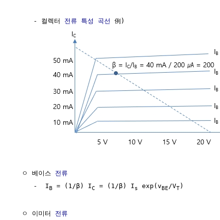
     - 컬렉터 
전류
특성 곡선
 例)

  ㅇ 베이스 
전류
     -  I
 = (1/β) I
 = (1/β) I
 exp(v
/V
)

B
C
s
BE
T
  ㅇ 이미터 
전류