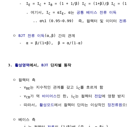
     -  I
 = I
 + I
 = (1 + 1/β) I
 = (1+β)/β I
 = (1
E
C
B
C
C
        . 여기서, I
 = αI
, α는 
공통 베이스 전류 이득
C
E
           .. α≒1 (0.95~0.99)  즉, 컬렉터 및 이미터 
전류
  ㅇ 
BJT
전류
이득
(α,β) 간의 관계                       
     -  α = β/(1+β),  β = α/(1-α)

3. 
활성영역
에서, 
BJT
 단자별 동작
  ㅇ 컬렉터 측

     - v
는 지수적인 관계를 갖고 i
를 흐르게 함

BE
C
     - v
가 역 
바이어스
인 한, i
는 컬렉터 
전압
에 영향 받지 
CB
C
     - 따라서, 
활성모드
에서 컬렉터 단자는 이상적인 
정전류원
으
  ㅇ 베이스 측

     - i
는 컬렉터 
전류
의 (1/β)배 (즉, i
 = βi
) 
