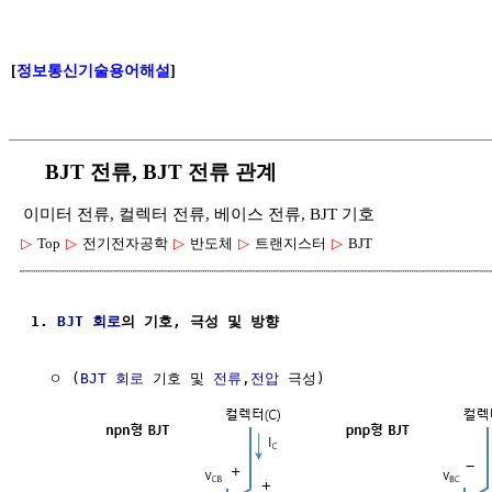
[
정보통신기술용어해설
]
BJT 전류, BJT 전류 관계
이미터 전류, 컬렉터 전류, 베이스 전류, BJT 기호
▷
Top
▷
전기전자공학
▷
반도체
▷
트랜지스터
▷
BJT
1. 
BJT
회로
의 기호, 극성 및 방향
  ㅇ (
BJT
회로
 기호 및 
전류
,
전압
 극성)
