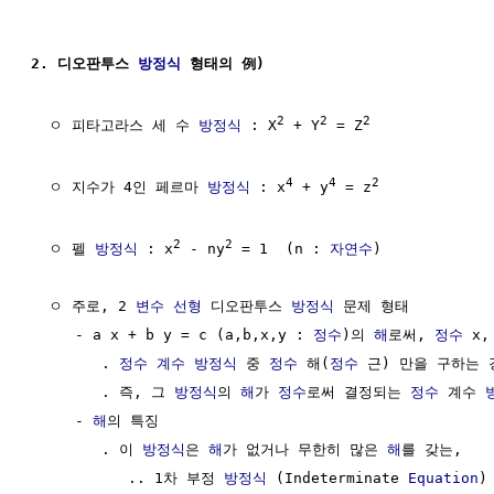
2. 디오판투스 
방정식
 형태의 例)
2
2
2
  ㅇ 피타고라스 세 수 
방정식
 : X
 + Y
 = Z
4
4
2
  ㅇ 지수가 4인 페르마 
방정식
 : x
 + y
 = z
2
2
  ㅇ 펠 
방정식
 : x
 - ny
 = 1  (n : 
자연수
)

  ㅇ 주로, 2 
변수
선형
 디오판투스 
방정식
 문제 형태

     - a x + b y = c (a,b,x,y : 
정수
)의 
해
로써, 
정수
 x
        . 
정수
계수
방정식
 중 
정수
 해(
정수
 근) 만을 구하는 
        . 즉, 그 
방정식
의 
해
가 
정수
로써 결정되는 
정수
 계수 
     - 
해
의 특징

        . 이 
방정식
은 
해
가 없거나 무한히 많은 
해
를 갖는,

           .. 1차 부정 
방정식
 (Indeterminate 
Equation
)