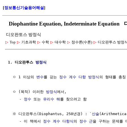
[
정보통신기술용어해설
]
Diophantine Equation, Indeterminate E
디오판토스 방정식
▷
Top
▷
기초과학
▷
수학
▷
대수학
▷
정수론(수론)
▷
디오판투스 방정
1. 디오판투스 
방정식
  ㅇ 1 이상의 
변수
를 갖는 
정수
계수
다항 방정식
의 형태를 총칭

  ㅇ (목적) 이러한 
방정식
에서, 

     - 
정수
 또는 
유리수
해
를 찾으려고 함

  ※ 디오판투스(Diophantus, 250년경) : `
산술
(Arithmeti
     - 이 책에서 
정수
계수
다항식
의 
정수
근
을 구하는 문제를 다