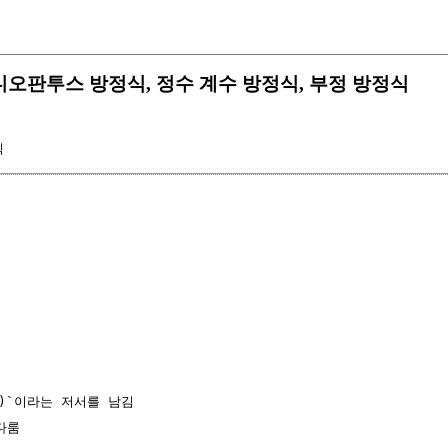
quation 디오판투스 방정식, 정수 계수 방정식, 부정 방정식
식
ca)`이라는 저서를 남김

룸
