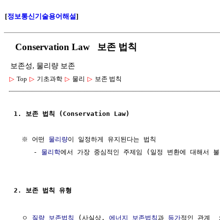
[
정보통신기술용어해설
]
Conservation Law 보존 법칙
보존성, 물리량 보존
▷
Top
▷
기초과학
▷
물리
▷
보존 법칙
1. 보존 법칙 (Conservation Law)
  ※ 어떤 
물리량
이 일정하게 유지된다는 법칙

     - 
물리학
에서 가장 중심적인 주제임 (일정 변환에 대해서 불변
2. 보존 법칙 유형
  ㅇ 
질량 보존법칙
 (사실상, 
에너지 보존법칙
과 
등가
적인 관계  :