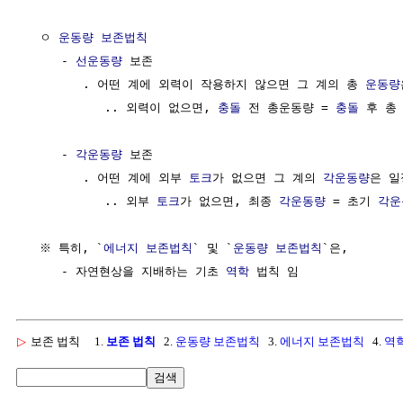
  ㅇ 
운동량 보존법칙
     - 
선운동량
 보존

        . 어떤 계에 외력이 작용하지 않으면 그 계의 총 
운동량
           .. 외력이 없으면, 
충돌
 전 총운동량 = 
충돌
 후 총
     - 
각운동량
 보존

        . 어떤 계에 외부 
토크
가 없으면 그 계의 
각운동량
은 일
           .. 외부 
토크
가 없으면, 최종 
각운동량
 = 초기 
각운
  ※ 특히, `
에너지 보존법칙
` 및 `
운동량 보존법칙
`은,

     - 자연현상을 지배하는 기초 
역학
▷
보존 법칙
1.
보존 법칙
2.
운동량 보존법칙
3.
에너지 보존법칙
4.
역
검색