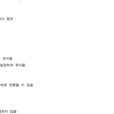
정식
 참조

 유지됨

 일정하게 유지됨

태로 전환할 수 있음

되지 않음`
