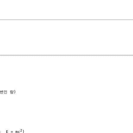
인 량)

2
  E = mc
)
