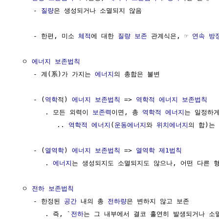
     - 
질량
은 생성되거나 소멸되지 않음

     - 한편, 미소 
체적
에 대한 
질량 보존
 관계식은, ☞ 
연속 방
  ㅇ 
에너지 보존법칙
     - 계(系)가 가지는 
에너지
의 총합은 불변

     - (
역학
적) 
에너지 보존법칙
 => 
역학적 에너지 보존법칙
        . 모든 외력이 
보존력
이면, 총 
역학적 에너지
는 일정하게
           .. 
역학적 에너지
(
운동에너지
와 
위치에너지
의 합)는
     - (
열역학
) 
에너지 보존법칙
 => 
열역학 제1법칙
        . 
에너지
는 생성되지도 소멸되지도 않으나, 어떤 다른 형
  ㅇ 
전하 보존법칙
     - 한정된 
공간
 내의 총 
전하량
은 변하지 않고 보존

        . 즉, `
전하
는 그 내부에서 결코 홀연히 발생되거나 소멸