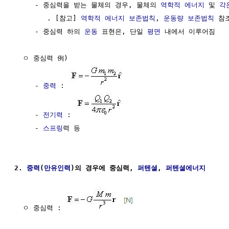
     - 중심력을 받는 물체의 경우, 물체의 
역학적 에너지
 및 
각
        . [참고] 
역학적 에너지 보존법칙
, 
운동량 보존법칙
 참조
     - 중심력 하의 
운동
 표현은, 단일 
평면
 내에서 이루어짐

  ㅇ 중심력 例)

     - 
중력
 : 
     - 
전기력
 : 
     - 
스프링
력 등

2. 
중력
(
만유인력
)의 경우에 중심력, 
퍼텐셜
, 
퍼텐셜에너지
  ㅇ 중심력 : 