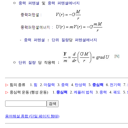
  ㅇ 
중력
퍼텐셜
 및 
중력
퍼텐셜에너지
     - 
중력
퍼텐셜
 : 
단위
질량
당 
퍼텐셜에너지
  ㅇ 
단위
질량
 당 작용력 : 
▷
힘의 종류
1.
힘
2.
마찰력
3.
중력
4.
탄성력
5.
중심력
6.
전기력
7.
▷
중심력 운동 (행성 운동)
1.
중심력
2.
케플러 법칙
3.
중력
4.
궤도
5.
검색
용어해설 종합 (단일 페이지 형태)