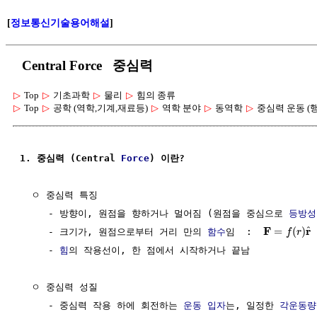
[
정보통신기술용어해설
]
Central Force 중심력
▷
Top
▷
기초과학
▷
물리
▷
힘의 종류
▷
Top
▷
공학 (역학,기계,재료등)
▷
역학 분야
▷
동역학
▷
중심력 운동 (
1. 중심력 (Central 
Force
) 이란?
  ㅇ 중심력 특징

     - 방향이, 원점을 향하거나 멀어짐 (원점을 중심으로 
등방성
F
r
^
=
(
)
     - 크기가, 원점으로부터 거리 만의 
함수
임  :  
f
r
     - 
힘
의 작용선이, 한 점에서 시작하거나 끝남

  ㅇ 중심력 성질

     - 중심력 작용 하에 회전하는 
운동
입자
는, 일정한 
각운동량