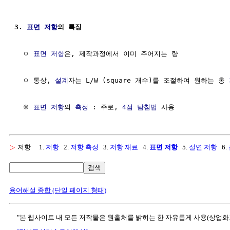
3. 
표면
저항
의 특징
  ㅇ 
표면
저항
은, 제작과정에서 이미 주어지는 량 

  ㅇ 통상, 
설계
자는 L/W (square 개수)를 조절하여 원하는 총 
  ※ 
표면
저항
의 
측정
 : 주로, 
4점 탐침법
▷
저항
1.
저항
2.
저항 측정
3.
저항 재료
4.
표면 저항
5.
절연 저항
6.
검색
용어해설 종합 (단일 페이지 형태)
"본 웹사이트 내 모든 저작물은 원출처를 밝히는 한 자유롭게 사용(상업화