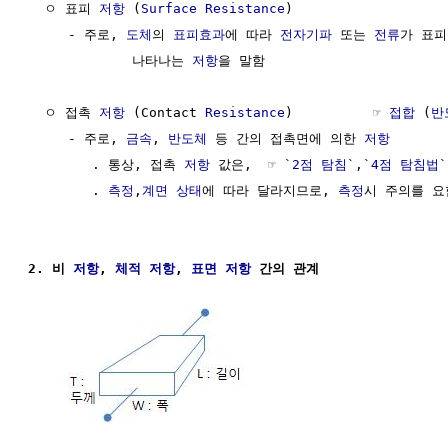
  ㅇ 표피 
저항
 (
Surface
Resistance
)                   
     - 주로, 
도체
의 
표피효과
에 따라 
전자기파
 또는 
전류
가 표피
             나타나는 
저항
을 말함

  ㅇ 접촉 
저항
 (Contact 
Resistance
)          ☞ 
접합
 (
반
     - 주로, 
금속
, 
반도체
 등 간의 접촉면에 의한 
저항
        . 통상, 접촉 
저항
 값은,  ☞ `
2점 탐침
`,`
4점 탐침법
        . 
측정
,
계면
상태
에 따라 달라지므로, 
측정
시 주의를 요함
2. 비 
저항
, 
체적
저항
, 
표면
저항
 간의 관계