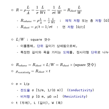
1
1
L
L
L
L
=
=
=
=
  ㅇ 
R
ρ
R
s
h
e
e
t
W
t
W
W
σ
σ
t
A
1
L
L
=
=
     - 
  :  
체적
저항
 또는 총 
저항
 [Ω]
R
ρ
v
o
l
u
m
e
σ
W
t
A
=
/
=
1
/
     - 
  :  면 
저항
 [Ω/□]

R
ρ
t
σ
t
s
h
e
e
t
/
  ㅇ 
 : square 갯수

L
W
     - 이를통해, 
단위
 길이가 상쇄됨으로써,

     - 특정한 길이와 폭을 가지는 
도체
를, 정사각형 
단위
로 나누
=
×
/
=
×
(
square 
갯
수
)
  ㅇ 
R
R
L
W
R
v
o
l
u
m
e
s
h
e
e
t
s
h
e
e
t
=
×
  ㅇ 
ρ
R
t
s
h
e
e
t
r
e
s
i
s
t
i
v
i
t
y
  ㅇ σ = 1/ρ 

     - 
전도율
 σ [S/m, 1/(Ω m)]  (
Conductivity
)

     - 
비저항
 ρ [Ω m, μΩ ㎝]  (
Resistivity
)

  ㅇ t (두께), L (길이), W (폭)
