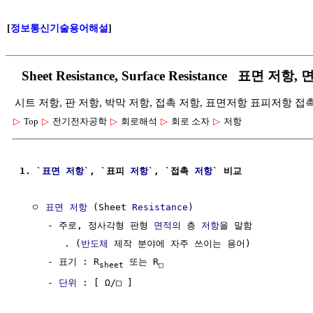
[
정보통신기술용어해설
]
Sheet Resistance, Surface Resistance 표면 저
시트 저항, 판 저항, 박막 저항, 접촉 저항, 표면저항 표피저항 접촉저항
▷
Top
▷
전기전자공학
▷
회로해석
▷
회로 소자
▷
저항
1. `
표면
저항
`, `표피 
저항
`, `접촉 
저항
` 비교
  ㅇ 
표면
저항
 (Sheet 
Resistance
) 

     - 주로, 정사각형 판형 
면적
의 층 
저항
을 말함 

        . (
반도체
 제작 분야에 자주 쓰이는 용어)

     - 표기 : R
 또는 R
sheet
□
     - 
단위
 : [ Ω/□ ]
