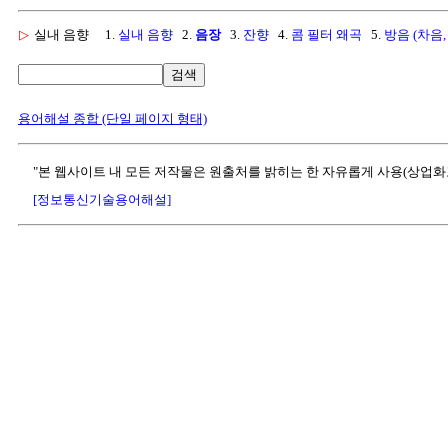
▷
실내 음향
1.
실내 음향
2.
음장
3.
잔향
4.
콤 필터 왜곡
5.
방음 (차음,
검색
용어해설 종합 (단일 페이지 형태)
"본 웹사이트 내 모든 저작물은 원출처를 밝히는 한 자유롭게 사용(상업화
[정보통신기술용어해설]