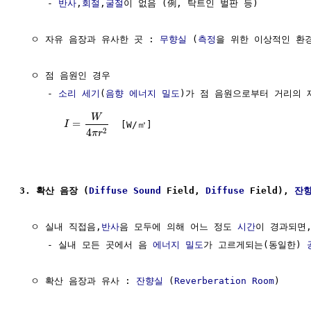
     - 
반사
,
회절
,
굴절
이 없음 (例, 탁트인 벌판 등)

  ㅇ 자유 음장과 유사한 곳 : 
무향실
 (
측정
을 위한 이상적인 환경
  ㅇ 점 음원인 경우

     - 
소리 세기
(
음향
에너지 밀도
)가 점 음원으로부터 거리의 
W
=
  [W/㎡]

I
2
4
π
r
3. 확산 음장 (
Diffuse
Sound
 Field, 
Diffuse
 Field), 
잔
  ㅇ 실내 직접음,
반사
음 모두에 의해 어느 정도 
시간
이 경과되면,
     - 실내 모든 곳에서 음 
에너지 밀도
가 고르게되는(동일한) 
  ㅇ 확산 음장과 유사 : 
잔향실
 (
Reverberation Room