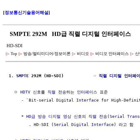
[
정보통신기술용어해설
]
SMPTE 292M HD급 직렬 디지털 인터페이스
HD-SDI
▷
Top
▷
방송/멀티미디어/정보이론
▷
비디오
▷
비디오 인터페이스
▷
산
1. 
SMPTE
 292M (HD-SDI)            ☞ 
직렬 디지털 인터페
  ㅇ 
HDTV
신호
를 
직렬 전송
하는 
인터페이스
 표준

     - `Bit-serial Digital 
Interface
 for High-Defini
     * 
HD급
방송
디지털 영상
신호
의 
직렬 전송
(
Serial Trans
        . HD-SDI (
Serial Digital Interface
) 라고 함
