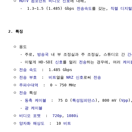
  ㅇ 
HDTV
컴포넌트 비디오 신호
에 대해, 

     -  1.3~1.5 (1.485) Gbps 
전송속도
를 갖는, 
직렬 디지털
2. 특징
  ㅇ 용도

     - 주로, 
방송국
 내 부 조정실과 주 조정실, 스튜디오 간 
간
     - 이렇게 HD-SDI 
신호
를 멀리 
전송
하는 경우에, 여러 
케이
  ㅇ 
전송 속도
  :  1.485 Gbps

  ㅇ 
전송 부호
  :  
비트
열을 
NRZ
신호
로써 
전송
  ㅇ 
주파수대역
  :  0 ~ 750 MHz

  ㅇ 
전송
 특성  

     - 
동축 케이블
  :  75 Ω (
특성임피던스
), 800 mV (
Vpp
)
     - 
광 케이블
  ㅇ 
비디오 포멧
  :  
720p
, 
1080i
  ㅇ 
양자화 해상도
  :  10 
비트