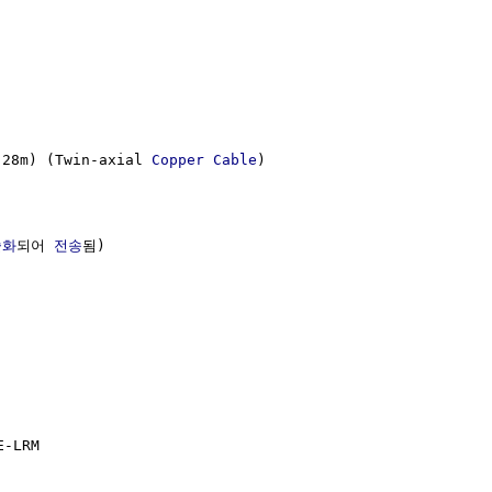
8m) (Twin-axial 
Copper Cable
)

슐화
되어 
전송
됨)

-LRM
