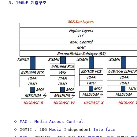
3. 
10GbE
계층구조
  ㅇ 
MAC
 : 
Media Access Control
  ㅇ XGMII : 10G 
Media
 Independent 
Interface