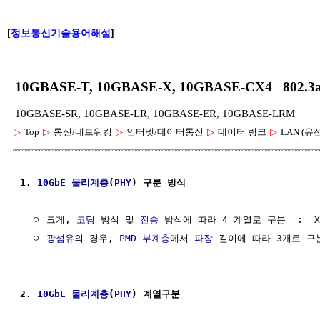
[
정보통신기술용어해설
]
10GBASE-T, 10GBASE-X, 10GBASE-CX4 802
10GBASE-SR, 10GBASE-LR, 10GBASE-ER, 10GBASE-LRM
▷
Top
▷
통신/네트워킹
▷
인터넷/데이터통신
▷
데이터 링크
▷
LAN (유
1. 
10GbE
물리계층
(
PHY
) 구분 방식
  ㅇ 크게, 
코딩
 방식 및 
전송
 방식에 따라 4 계열로 구분  :  X, 
  ㅇ 
광섬유
의 경우, 
PMD 부계층
에서 
파장
 길이에 따라 3개로 구분 
2. 
10GbE
물리계층
(
PHY
) 계열구분