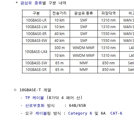
   * 
광섬유 종류
별 구분 내역

  ㅇ 10GBASE-T 계열

     - 
TP 케이블
 (8가닥 4 페어 선)

     - 
선로부호화
 방식    : 64B/65B

     - 요구 
케이블
링 방식 : 
Category 6
 및 6A  
CAT-6