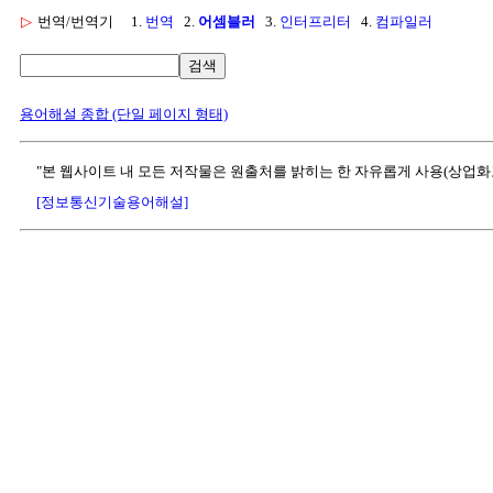
▷
번역/번역기
1.
번역
2.
어셈블러
3.
인터프리터
4.
컴파일러
검색
용어해설 종합 (단일 페이지 형태)
"본 웹사이트 내 모든 저작물은 원출처를 밝히는 한 자유롭게 사용(상업화
[정보통신기술용어해설]