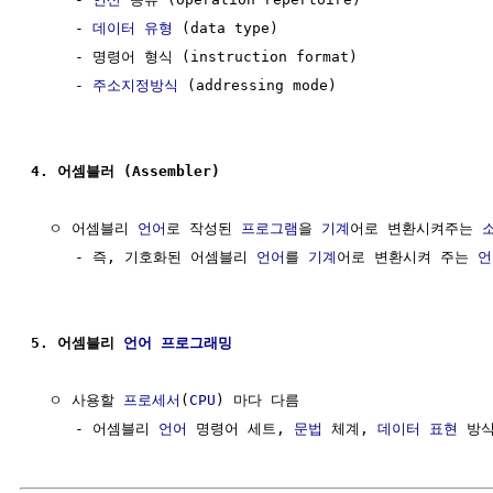
     - 
데이터 유형
 (data type)

     - 명령어 형식 (instruction format)

     - 
주소지정방식
 (addressing mode)

4. 어셈블러 (Assembler)
  ㅇ 어셈블리 
언어
로 작성된 
프로그램
을 
기계
어로 변환시켜주는 
     - 즉, 기호화된 어셈블리 
언어
를 
기계
어로 변환시켜 주는 
언
5. 어셈블리 
언어
프로그래밍
  ㅇ 사용할 
프로세서
(
CPU
) 마다 다름

     - 어셈블리 
언어
 명령어 세트, 
문법
 체계, 
데이터 표현
 방식