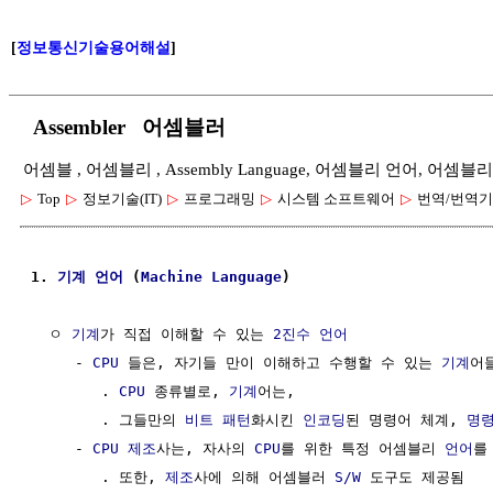
[
정보통신기술용어해설
]
Assembler 어셈블러
어셈블 , 어셈블리 , Assembly Language, 어셈블리 언어, 어셈블리어,
▷
Top
▷
정보기술(IT)
▷
프로그래밍
▷
시스템 소프트웨어
▷
번역/번역기
1. 
기계
언어
 (
Machine
Language
)
  ㅇ 
기계
가 직접 이해할 수 있는 
2진수
언어
     - 
CPU
 들은, 자기들 만이 이해하고 수행할 수 있는 
기계
어들
        . 
CPU
 종류별로, 
기계
어는, 

        . 그들만의 
비트
패턴
화시킨 
인코딩
된 명령어 체계, 
명
     - 
CPU
제조
사는, 자사의 
CPU
를 위한 특정 어셈블리 
언어
를
        . 또한, 
제조
사에 의해 어셈블러 
S/W
 도구도 제공됨
