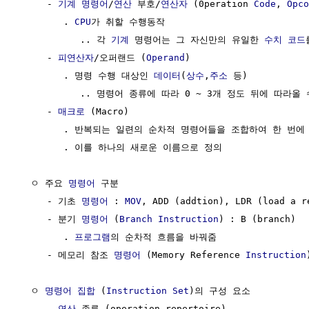
     - 
기계
명령어
/
연산
 부호/
연산자
 (0peration 
Code
, 
Opco
        . 
CPU
가 취할 수행동작

           .. 각 
기계
 명령어는 그 자신만의 유일한 
수치 코드
     - 
피연산자
/오퍼랜드 (
Operand
)

        . 명령 수행 대상인 
데이터
(
상수
,
주소
 등) 

           .. 명령어 종류에 따라 0 ~ 3개 정도 뒤에 따라올 
     - 
매크로
 (Macro)

        . 반복되는 일련의 순차적 명령어들을 조합하여 한 번에
        . 이를 하나의 새로운 이름으로 정의

  ㅇ 주요 
명령어
 구분

     - 기초 
명령어
 : 
MOV
, ADD (addtion), LDR (load a r
     - 분기 
명령어
 (
Branch
Instruction
) : B (branch) 

        . 
프로그램
의 순차적 흐름을 바꿔줌

     - 메모리 참조 
명령어
 (Memory Reference 
Instruction
)
  ㅇ 
명령어 집합
 (
Instruction Set
)의 구성 요소

     - 
연산
 종류 (operation repertoire)
