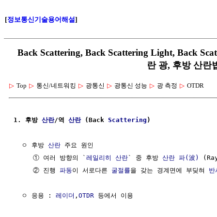
[
정보통신기술용어해설
]
Back Scattering, Back Scattering Light, Back
란 광, 후방 산란
▷
Top
▷
통신/네트워킹
▷
광통신
▷
광통신 성능
▷
광 측정
▷
OTDR
1. 후방 
산란
/역 
산란
 (Back 
Scattering
)
  ㅇ 후방 
산란
 주요 원인

     ① 여러 방향의 `
레일리히 산란
` 중 후방 
산란
파(波)
 (Ra
     ② 진행 
파동
이 서로다른 
굴절률
을 갖는 경계면에 부딪혀 
반
  ㅇ 응용 : 
레이더
,
OTDR
 등에서 이용
