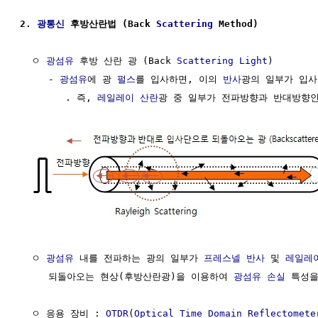
2. 
광통신
 후방산란법 (Back 
Scattering
 Method)
  ㅇ 
광섬유
 후방 산란 광 (Back 
Scattering
Light
)

     - 
광섬유
에 광 
펄스
를 입사하면, 이의 
반사
광의 일부가 입사
        . 즉, 
레일레이 산란
광 중 일부가 전파방향과 반대방향인
  ㅇ 
광섬유
 내를 전파하는 광의 일부가 
프레스넬 반사
 및 
레일레
     되돌아오는 현상(후방산란광)을 이용하여 
광섬유 손실
 특성을
  ㅇ 응용 장비 : 
OTDR
(
Optical Time Domain Reflectomete