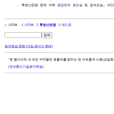
     - 후방산란광 등에 의해 
광섬유
의 
광손실
 및 접속손실, 
파단
▷
OTDR
1.
OTDR
2.
후방산란광
3.
데드존
검색
용어해설 종합 (단일 페이지 형태)
"본 웹사이트 내 모든 저작물은 원출처를 밝히는 한 자유롭게 사용(상업화
[정보통신기술용어해설]