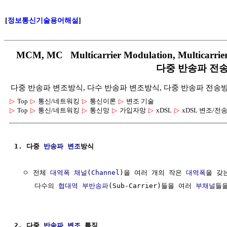
[
정보통신기술용어해설
]
MCM, MC Multicarrier Modulation, Multicar
다중 반송파 전
다중 반송파 변조방식, 다수 반송파 변조방식, 다중 반송파 전송방식, Mu
▷
Top
▷
통신/네트워킹
▷
통신이론
▷
변조 기술
▷
Top
▷
통신/네트워킹
▷
통신망
▷
가입자망
▷
xDSL
▷
xDSL 변조/전
1. 다중 
반송파
변조
방식  
  ㅇ 전체 
대역폭
채널
(
Channel
)을 여러 개의 작은 
대역폭
을 갖
     다수의 
협대역
부반송파
(Sub-Carrier)들을 여러 
부채널
들
2. 다중 
반송파
변조
 특징