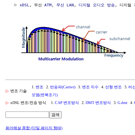
  ㅇ 
xDSL
, 무선 
ATM
, 
무선 LAN
, 
디지털 오디오 방송
, 디지털 
1.
변조
2.
반송파(Carrier)
3.
변조 지수
4.
선형 변조
5.
비
▷
변조 기술
모뎀(변복조기)
▷
xDSL 변조/전송 방식
1.
CAP 변조방식
2.
DMT 변조방식
3.
G.dmt
4.
검색
용어해설 종합 (단일 페이지 형태)