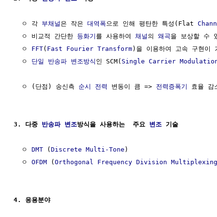
  ㅇ 각 
부채널
은 작은 
대역폭
으로 인해 평탄한 특성(Flat 
Chann
  ㅇ 비교적 간단한 
등화기
를 사용하여 
채널
의 
왜곡
을 보상할 수 있
  ㅇ 
FFT
(
Fast Fourier Transform
)을 이용하여 고속 구현이 가
  ㅇ 
단일 반송파 변조방식
인 SCM(
Single Carrier Modulatio
  ㅇ (단점) 송신측 
순시 전력
 변동이 큼 => 
전력증폭기
 효율 감
3. 다중 
반송파
변조
방식을 사용하는  주요 
변조
 기술
  ㅇ 
DMT
 (
Discrete Multi-Tone
)

  ㅇ 
OFDM
 (
Orthogonal Frequency Division Multiplexin
4. 응용분야