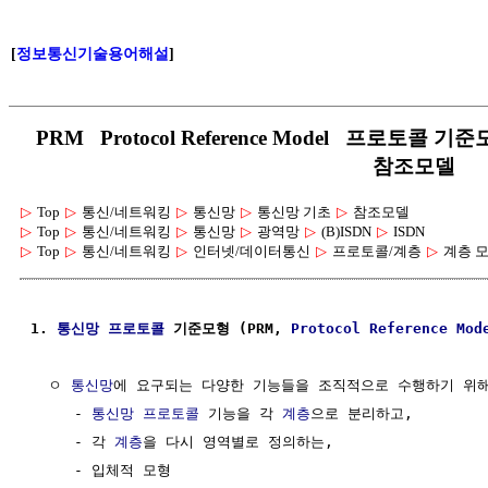
[
정보통신기술용어해설
]
PRM Protocol Reference Model 프로토
참조모델
▷
Top
▷
통신/네트워킹
▷
통신망
▷
통신망 기초
▷
참조모델
▷
Top
▷
통신/네트워킹
▷
통신망
▷
광역망
▷
(B)ISDN
▷
ISDN
▷
Top
▷
통신/네트워킹
▷
인터넷/데이터통신
▷
프로토콜/계층
▷
계층 
1. 
통신망
프로토콜
 기준모형 (PRM, 
Protocol
Reference Mod
  ㅇ 
통신망
에 요구되는 다양한 기능들을 조직적으로 수행하기 위해,
     - 
통신망
프로토콜
 기능을 각 
계층
으로 분리하고, 

     - 각 
계층
을 다시 영역별로 정의하는, 

     - 입체적 모형
