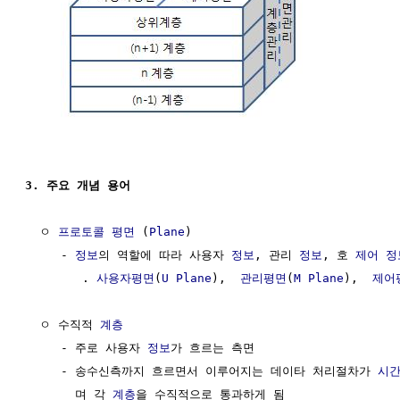
3. 주요 개념 용어
  ㅇ 
프로토콜 평면
 (
Plane
)

     - 
정보
의 역할에 따라 사용자 
정보
, 관리 
정보
, 호 
제어
정
        . 
사용자평면
(
U Plane
),  
관리평면
(
M Plane
),  
제어
  ㅇ 수직적 
계층
     - 주로 사용자 
정보
가 흐르는 측면

     - 송수신측까지 흐르면서 이루어지는 데이타 처리절차가 
시
       며 각 
계층
을 수직적으로 통과하게 됨
