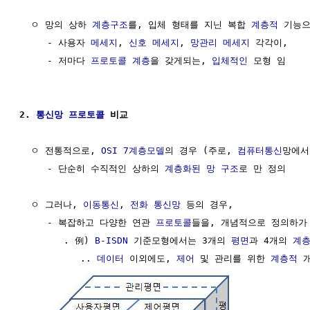
  ㅇ 망의 상하 
계층구조
를, 입체 형태를 지닌 복합 
계층적
 기능으
     - 사용자 
메세지
, 
신호
메세지
, 
망관리
메세지
 각각이,

     - 저마다 
프로토콜
계층
을 갖게되는, 
입체적인
 모형 임

2. 
통신망
프로토콜
 비교
  ㅇ 전통적으로, 
OSI 7계층모델
의 경우 (주로, 
컴퓨터통신
망에서
     - 단순히 수직적인 상하의 
계층화된 망 구조
로 만 정의

  ㅇ 그러나, 
이동통신
, 
전화 통신망
 등의 경우,

     - 복잡하고 다양한 연관 
프로토콜
들을, 개념적으로 정의하가 
        . 例) 
B-ISDN
 기준모형에서는 3개의 
평면
과 4개의 
계
           .. 
데이터
 이외에도, 
제어
 및 관리를 위한 
계층적
 