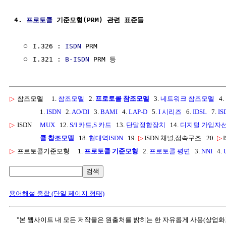
4. 
프로토콜
 기준모형(PRM) 관련 표준들
  ㅇ I.326 : 
ISDN
 PRM

  ㅇ I.321 : 
B-ISDN
▷
참조모델
1.
참조모델
2.
프로토콜 참조모델
3.
네트워크 참조모델
4.
1.
ISDN
2.
AO/DI
3.
BAMI
4.
LAP-D
5.
I 시리즈
6.
IDSL
7.
I
▷
ISDN
MUX
12.
S/I 카드,S 카드
13.
단말정합장치
14.
디지털 가입자선 
콜 참조모델
18.
협대역ISDN
19.
▷
ISDN 채널,접속구조
20.
▷
▷
프로토콜기준모형
1.
프로토콜 기준모형
2.
프로토콜 평면
3.
NNI
4.
검색
용어해설 종합 (단일 페이지 형태)
"본 웹사이트 내 모든 저작물은 원출처를 밝히는 한 자유롭게 사용(상업화