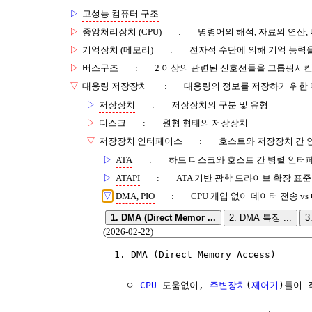
▷
고성능 컴퓨터 구조
▷
중앙처리장치 (CPU)
:
명령어의 해석, 자료의 연산,
▷
기억장치 (메모리)
:
전자적 수단에 의해 기억 능력
▷
버스구조
:
2 이상의 관련된 신호선들을 그룹핑시킨
▽
대용량 저장장치
:
대용량의 정보를 저장하기 위한 
▷
저장장치
:
저장장치의 구분 및 유형
▷
디스크
:
원형 형태의 저장장치
▽
저장장치 인터페이스
:
호스트와 저장장치 간
▷
ATA
:
하드 디스크와 호스트 간 병렬 인터
▷
ATAPI
:
ATA 기반 광학 드라이브 확장 표준
▽
DMA, PIO
:
CPU 개입 없이 데이터 전송 vs
1. DMA (Direct Memor ...
2. DMA 특징 ...
3
(2026-02-22)
1. DMA (Direct Memory Access)

  ㅇ 
CPU
 도움없이, 
주변장치
(
제어기
)들이 