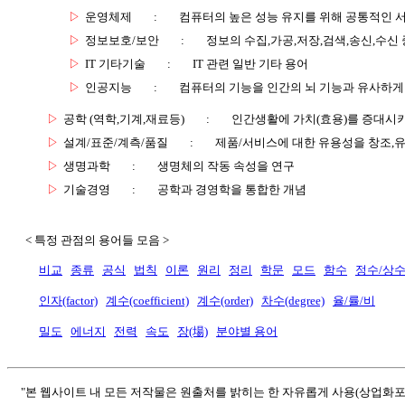
▷
운영체제
:
컴퓨터의 높은 성능 유지를 위해 공통적인 
▷
정보보호/보안
:
정보의 수집,가공,저장,검색,송신,수신 
▷
IT 기타기술
:
IT 관련 일반 기타 용어
▷
인공지능
:
컴퓨터의 기능을 인간의 뇌 기능과 유사하게
▷
공학 (역학,기계,재료등)
:
인간생활에 가치(효용)를 증대시
▷
설계/표준/계측/품질
:
제품/서비스에 대한 유용성을 창조,
▷
생명과학
:
생명체의 작동 속성을 연구
▷
기술경영
:
공학과 경영학을 통합한 개념
< 특정 관점의 용어들 모음 >
비교
종류
공식
법칙
이론
원리
정리
학문
모드
함수
정수/상
인자(factor)
계수(coefficient)
계수(order)
차수(degree)
율/률/비
밀도
에너지
전력
속도
장(場)
분야별 용어
"본 웹사이트 내 모든 저작물은 원출처를 밝히는 한 자유롭게 사용(상업화포