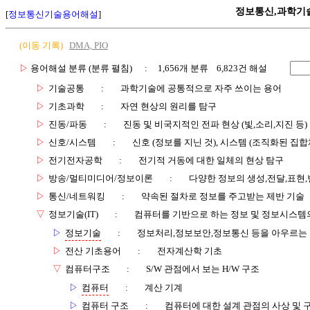
정보통신,과학기
[
정보통신기술용어해설
]
(이동 기록)
DMA, PIO
▷
용어해설 분류 (분류 펼침)
: 1,656개 분류 6,823건 해설
▷
기술공통
:
과학기술에 공통적으로 자주 쓰이는 용어
▷
기초과학
:
자연 현상의 원리를 탐구
▷
진동/파동
:
진동 및 비국지적인 전파 현상 (빛,소리,지진 등)
▷
신호/시스템
:
신호 (정보를 지닌 것), 시스템 (조직화된 집합
▷
전기전자공학
:
전기적 거동에 대한 일체의 현상 탐구
▷
방송/멀티미디어/정보이론
:
다양한 정보의 생성,전달,표현
▷
통신/네트워킹
:
약속된 절차로 정보를 주고받는 제반 기술
▽
정보기술(IT)
:
컴퓨터를 기반으로 하는 정보 및 정보시스템의
▷
정보기술
:
정보처리,정보보안,정보통신 등을 아우르는
▷
전산 기초용어
:
전자계산학 기초
▽
컴퓨터구조
:
S/W 관점에서 보는 H/W 구조
▷
컴퓨터
:
계산 기계
▷
컴퓨터 구조
:
컴퓨터에 대한 설계 관점의 사상 및 