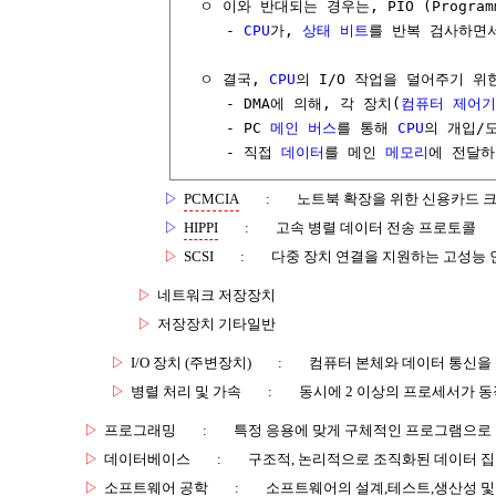
  ㅇ 이와 반대되는 경우는, PIO (Programm
     - 
CPU
가, 
상태
비트
를 반복 검사하면서
  ㅇ 결국, 
CPU
의 I/O 작업을 덜어주기 위한
     - DMA에 의해, 각 장치(
컴퓨터
제어기
     - PC 
메인 버스
를 통해 
CPU
의 개입/도
     - 직접 
데이터
를 메인 
메모리
에 전달하
▷
PCMCIA
:
노트북 확장을 위한 신용카드 
▷
HIPPI
:
고속 병렬 데이터 전송 프로토콜
▷
SCSI
:
다중 장치 연결을 지원하는 고성능
▷
네트워크 저장장치
▷
저장장치 기타일반
▷
I/O 장치 (주변장치)
:
컴퓨터 본체와 데이터 통신을
▷
병렬 처리 및 가속
:
동시에 2 이상의 프로세서가 동
▷
프로그래밍
:
특정 응용에 맞게 구체적인 프로그램으로
▷
데이터베이스
:
구조적, 논리적으로 조직화된 데이터 
▷
소프트웨어 공학
:
소프트웨어의 설계,테스트,생산성 및