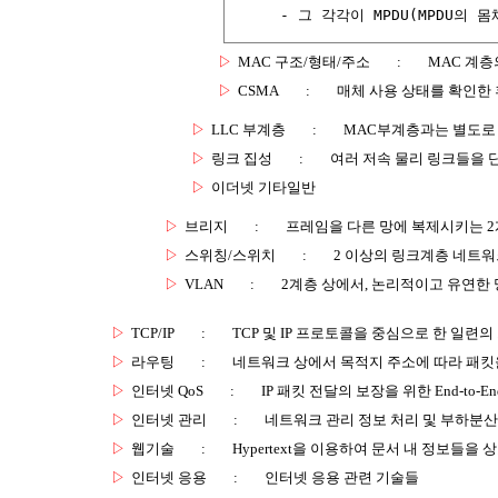
     - 그 각각이 MPDU(MPDU의 몸
▷
MAC 구조/형태/주소
:
MAC 계층
▷
CSMA
:
매체 사용 상태를 확인한 
▷
LLC 부계층
:
MAC부계층과는 별도로
▷
링크 집성
:
여러 저속 물리 링크들을 
▷
이더넷 기타일반
▷
브리지
:
프레임을 다른 망에 복제시키는 2
▷
스위칭/스위치
:
2 이상의 링크계층 네트워
▷
VLAN
:
2계층 상에서, 논리적이고 유연한 
▷
TCP/IP
:
TCP 및 IP 프로토콜을 중심으로 한 일련
▷
라우팅
:
네트워크 상에서 목적지 주소에 따라 패킷
▷
인터넷 QoS
:
IP 패킷 전달의 보장을 위한 End-to-
▷
인터넷 관리
:
네트워크 관리 정보 처리 및 부하분산
▷
웹기술
:
Hypertext을 이용하여 문서 내 정보들을
▷
인터넷 응용
:
인터넷 응용 관련 기술들