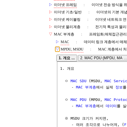
▷
이더넷 프레임
:
이더넷 전송 방식을 
▷
이더넷 기초/일반
:
이더넷의 기본 개념,
▷
이더넷 케이블링
:
이더넷 네트워크 연
▷
이더넷 물리계층
:
전기적 특성과 물리
▽
MAC 부계층
:
프레임화,매체접근관리,
▷
MAC
:
데이터 링크 계층에서 매체
▽
MPDU, MSDU
:
MAC 계층에서 
1. 개요 ...
2. MAC PDU (MPDU, MA ...
1. 개요

  ㅇ 
MAC
SDU
 (MSDU, 
MAC
Servi
     - 
MAC 부계층
에서 실제 
정보
를
  ㅇ 
MAC
PDU
 (MPDU, 
MAC
Proto
     - 
MAC 부계층
에서 
데이터
를 실
  ※ MSDU 크기가 커지면,

     - 여러 조각으로 나누어져, (
F