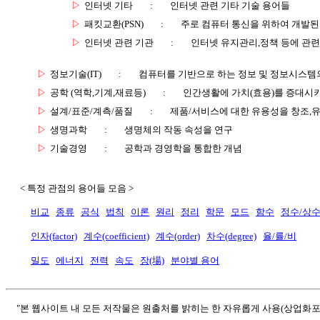
▷
인터넷 기타
:
인터넷 관련 기타 기술 용어들
▷
패킷교환(PSN)
:
주로 컴퓨터 통신을 위하여 개발된
▷
인터넷 관련 기관
:
인터넷 유지관리,정책 등에 관련
▷
정보기술(IT)
:
컴퓨터를 기반으로 하는 정보 및 정보시스템의
▷
공학 (역학,기계,재료등)
:
인간생활에 가치(효용)를 증대시
▷
설계/표준/계측/품질
:
제품/서비스에 대한 유용성을 창조,
▷
생명과학
:
생명체의 작동 속성을 연구
▷
기술경영
:
공학과 경영학을 통합한 개념
< 특정 관점의 용어들 모음 >
비교
종류
공식
법칙
이론
원리
정리
학문
모드
함수
정수/상
인자(factor)
계수(coefficient)
계수(order)
차수(degree)
율/률/비
밀도
에너지
전력
속도
장(場)
분야별 용어
"본 웹사이트 내 모든 저작물은 원출처를 밝히는 한 자유롭게 사용(상업화포