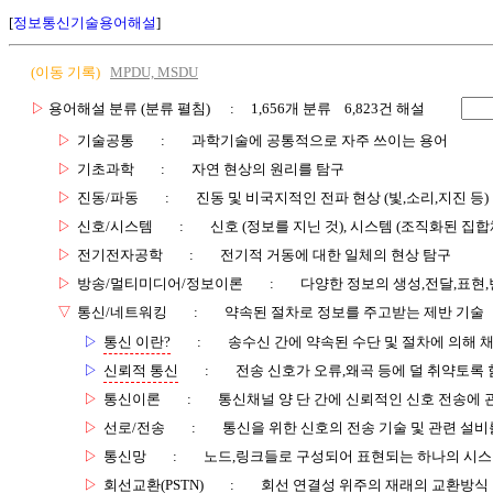
[
정보통신기술용어해설
]
(이동 기록)
MPDU, MSDU
▷
용어해설 분류 (분류 펼침)
: 1,656개 분류 6,823건 해설
▷
기술공통
:
과학기술에 공통적으로 자주 쓰이는 용어
▷
기초과학
:
자연 현상의 원리를 탐구
▷
진동/파동
:
진동 및 비국지적인 전파 현상 (빛,소리,지진 등)
▷
신호/시스템
:
신호 (정보를 지닌 것), 시스템 (조직화된 집합
▷
전기전자공학
:
전기적 거동에 대한 일체의 현상 탐구
▷
방송/멀티미디어/정보이론
:
다양한 정보의 생성,전달,표현
▽
통신/네트워킹
:
약속된 절차로 정보를 주고받는 제반 기술
▷
통신 이란?
:
송수신 간에 약속된 수단 및 절차에 의해 
▷
신뢰적 통신
:
전송 신호가 오류,왜곡 등에 덜 취약토록 
▷
통신이론
:
통신채널 양 단 간에 신뢰적인 신호 전송에
▷
선로/전송
:
통신을 위한 신호의 전송 기술 및 관련 설비
▷
통신망
:
노드,링크들로 구성되어 표현되는 하나의 시
▷
회선교환(PSTN)
:
회선 연결성 위주의 재래의 교환방식