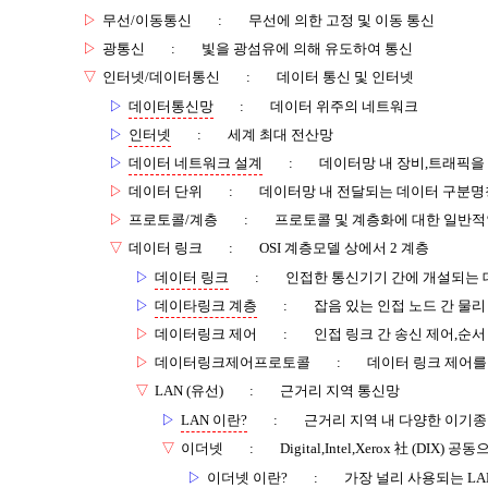
▷
무선/이동통신
:
무선에 의한 고정 및 이동 통신
▷
광통신
:
빛을 광섬유에 의해 유도하여 통신
▽
인터넷/데이터통신
:
데이터 통신 및 인터넷
▷
데이터통신망
:
데이터 위주의 네트워크
▷
인터넷
:
세계 최대 전산망
▷
데이터 네트워크 설계
:
데이터망 내 장비,트래픽을
▷
데이터 단위
:
데이터망 내 전달되는 데이터 구분명
▷
프로토콜/계층
:
프로토콜 및 계층화에 대한 일반적
▽
데이터 링크
:
OSI 계층모델 상에서 2 계층
▷
데이터 링크
:
인접한 통신기기 간에 개설되는 
▷
데이타링크 계층
:
잡음 있는 인접 노드 간 물
▷
데이터링크 제어
:
인접 링크 간 송신 제어,순서
▷
데이터링크제어프로토콜
:
데이터 링크 제어를
▽
LAN (유선)
:
근거리 지역 통신망
▷
LAN 이란?
:
근거리 지역 내 다양한 이기종
▽
이더넷
:
Digital,Intel,Xerox 社 (DI
▷
이더넷 이란?
:
가장 널리 사용되는 LA