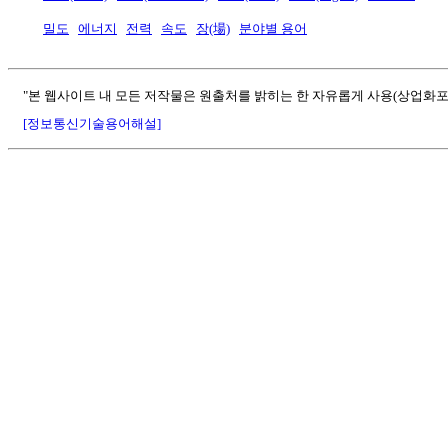
밀도
에너지
전력
속도
장(場)
분야별 용어
"본 웹사이트 내 모든 저작물은 원출처를 밝히는 한 자유롭게 사용(상업화포
[정보통신기술용어해설]