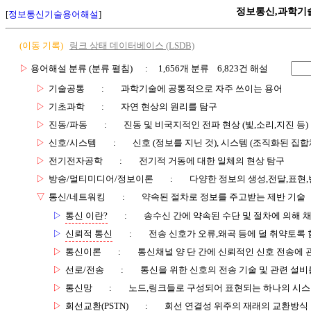
정보통신,과학기
[
정보통신기술용어해설
]
(이동 기록)
링크 상태 데이터베이스 (LSDB)
▷
용어해설 분류 (분류 펼침)
: 1,656개 분류 6,823건 해설
▷
기술공통
:
과학기술에 공통적으로 자주 쓰이는 용어
▷
기초과학
:
자연 현상의 원리를 탐구
▷
진동/파동
:
진동 및 비국지적인 전파 현상 (빛,소리,지진 등)
▷
신호/시스템
:
신호 (정보를 지닌 것), 시스템 (조직화된 집합
▷
전기전자공학
:
전기적 거동에 대한 일체의 현상 탐구
▷
방송/멀티미디어/정보이론
:
다양한 정보의 생성,전달,표현
▽
통신/네트워킹
:
약속된 절차로 정보를 주고받는 제반 기술
▷
통신 이란?
:
송수신 간에 약속된 수단 및 절차에 의해 
▷
신뢰적 통신
:
전송 신호가 오류,왜곡 등에 덜 취약토록 
▷
통신이론
:
통신채널 양 단 간에 신뢰적인 신호 전송에
▷
선로/전송
:
통신을 위한 신호의 전송 기술 및 관련 설비
▷
통신망
:
노드,링크들로 구성되어 표현되는 하나의 시
▷
회선교환(PSTN)
:
회선 연결성 위주의 재래의 교환방식