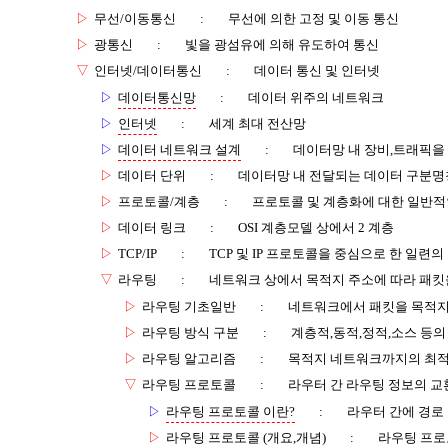
▷
무선/이동통신
:
무선에 의한 고정 및 이동 통신
▷
광통신
:
빛을 광섬유에 의해 유도하여 통신
▽
인터넷/데이터통신
:
데이터 통신 및 인터넷
▷
데이터통신망
:
데이터 위주의 네트워크
▷
인터넷
:
세계 최대 전산망
▷
데이터 네트워크 설계
:
데이터망 내 장비,트래픽을
▷
데이터 단위
:
데이터망 내 전달되는 데이터 구분명
▷
프로토콜/계층
:
프로토콜 및 계층화에 대한 일반적
▷
데이터 링크
:
OSI 계층모델 상에서 2 계층
▷
TCP/IP
:
TCP 및 IP 프로토콜을 중심으로 한 일련
▽
라우팅
:
네트워크 상에서 목적지 주소에 따라 패킷
▷
라우팅 기초일반
:
네트워크에서 패킷을 목적지
▷
라우팅 방식 구분
:
계층적,동적,정적,소스 등의
▷
라우팅 알고리즘
:
목적지 네트워크까지의 최적
▽
라우팅 프로토콜
:
라우터 간 라우팅 정보의 
▷
라우팅 프로토콜 이란?
:
라우터 간에 경로 
▷
라우팅 프로토콜 (개요,개념)
:
라우팅 프로