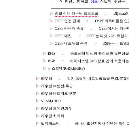
  ㅇ 한편, 항목별 
정보
 전달의 수단은,
▷
링크 상태 라우팅 프로토콜
:
Dijkstr
▷
OSPF 인접 관계
:
OSPF 라우터들은 
▷
OSPF 라우터 종류
:
OSPF에서는 라우
▷
OSPF 패킷
:
OSPF는 다섯 가지 유형의
▷
OSPF 네트워크 종류
:
OSPF는 네트워
▷
IS-IS
:
링크상태 방식의 확장성과 유연성을 
▷
BGP
:
자치시스템 (AS) 상호 간에 적용되
▷
시스코社(IGRP,EIGRP)
▷
라우터
:
각기 독립된 네트워크들을 연결/분할
▷
라우팅 수렴성/루핑
▷
라우팅 네트워크 구분
▷
VLSM,CIDR
▷
라우팅 도메인,계위
▷
라우팅 최적화
▷
멀티캐스팅
:
하나의 발신지에서 선택된 특정 