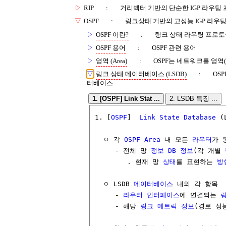
▷
RIP
:
거리벡터 기반의 단순한 IGP 라우팅
▽
OSPF
:
링크상태 기반의 고성능 IGP 라우
▷
OSPF 이란?
:
링크 상태 라우팅 프로토콜
▷
OSPF 용어
:
OSPF 관련 용어
▷
영역 (Area)
:
OSPF는 네트워크를 영역(
▽
링크 상태 데이터베이스 (LSDB)
:
OS
터베이스
1. [OSPF] Link Stat ...
2. LSDB 특징 ...
1. [
OSPF
]  
Link State
Database
 (
  ㅇ 각 
OSPF Area
 내 모든 
라우터
가 
     - 전체 망 
정보
DB
정보
(각 개별 
        . 현재 망 
상태
를 표현하는 
방
  ㅇ LSDB 
데이터베이스
 내의 각 항목   
     - 
라우터
인터페이스
에 연결되는 
     - 해당 
링크 메트릭
정보
(경로 성