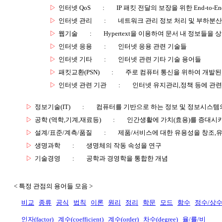
▷
인터넷 QoS
:
IP 패킷 전달의 보장을 위한 End-to-
▷
인터넷 관리
:
네트워크 관리 정보 처리 및 부하분산
▷
웹기술
:
Hypertext을 이용하여 문서 내 정보들을
▷
인터넷 응용
:
인터넷 응용 관련 기술들
▷
인터넷 기타
:
인터넷 관련 기타 기술 용어들
▷
패킷교환(PSN)
:
주로 컴퓨터 통신을 위하여 개발된
▷
인터넷 관련 기관
:
인터넷 유지관리,정책 등에 관련
▷
정보기술(IT)
:
컴퓨터를 기반으로 하는 정보 및 정보시스템의
▷
공학 (역학,기계,재료등)
:
인간생활에 가치(효용)를 증대시
▷
설계/표준/계측/품질
:
제품/서비스에 대한 유용성을 창조,
▷
생명과학
:
생명체의 작동 속성을 연구
▷
기술경영
:
공학과 경영학을 통합한 개념
< 특정 관점의 용어들 모음 >
비교
종류
공식
법칙
이론
원리
정리
학문
모드
함수
정수/상
인자(factor)
계수(coefficient)
계수(order)
차수(degree)
율/률/비