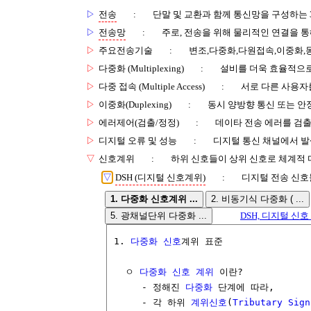
▷
전송
:
단말 및 교환과 함께 통신망을 구성하는 
▷
전송망
:
주로, 전송을 위해 물리적인 연결을 통
▷
주요전송기술
:
변조,다중화,다원접속,이중화,
▷
다중화 (Multiplexing)
:
설비를 더욱 효율적으로
▷
다중 접속 (Multiple Access)
:
서로 다른 사용자
▷
이중화(Duplexing)
:
동시 양방향 통신 또는 안
▷
에러제어(검출/정정)
:
데이타 전송 에러를 검
▷
디지털 오류 및 성능
:
디지털 통신 채널에서 발
▽
신호계위
:
하위 신호들이 상위 신호로 체계적
▽
DSH (디지털 신호계위)
:
디지털 전송 신호
1. 다중화 신호계위 ...
2. 비동기식 다중화 ( ...
5. 광채널단위 다중화 ...
DSH, 디지털 신호 계
1. 
다중화
신호
계위 표준

  ㅇ 
다중화
신호
계위
 이란?

     - 정해진 
다중화
 단계에 따라, 

     - 각 하위 
계위신호
(
Tributary Sign