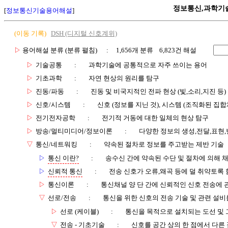
정보통신,과학기
[
정보통신기술용어해설
]
(이동 기록)
DSH (디지털 신호계위)
▷
용어해설 분류 (분류 펼침)
: 1,656개 분류 6,823건 해설
▷
기술공통
:
과학기술에 공통적으로 자주 쓰이는 용어
▷
기초과학
:
자연 현상의 원리를 탐구
▷
진동/파동
:
진동 및 비국지적인 전파 현상 (빛,소리,지진 등)
▷
신호/시스템
:
신호 (정보를 지닌 것), 시스템 (조직화된 집합
▷
전기전자공학
:
전기적 거동에 대한 일체의 현상 탐구
▷
방송/멀티미디어/정보이론
:
다양한 정보의 생성,전달,표현
▽
통신/네트워킹
:
약속된 절차로 정보를 주고받는 제반 기술
▷
통신 이란?
:
송수신 간에 약속된 수단 및 절차에 의해 
▷
신뢰적 통신
:
전송 신호가 오류,왜곡 등에 덜 취약토록 
▷
통신이론
:
통신채널 양 단 간에 신뢰적인 신호 전송에
▽
선로/전송
:
통신을 위한 신호의 전송 기술 및 관련 설비
▷
선로 (케이블)
:
통신을 목적으로 설치되는 도선 및 
▽
전송 - 기초기술
:
신호를 공간 상의 한 점에서 다른