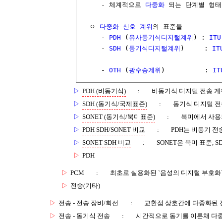
     - 체계적으로 
다중화
 되는 단계별 형태

  ㅇ 
다중화
신호
계위
의 표준들

     - 
PDH
 (
유사동기식디지털계위
) : 
ITU
     - 
SDH
 (
동기식디지털계위
)     : 
IT
     - 
OTH
 (
광수송계위
)          : 
IT
▷
PDH (비동기식)
:
비동기식 디지털 전송 계
▷
SDH (동기식/국제표준)
:
동기식 디지털 전
▷
SONET (동기식/북미표준)
:
북미에서 사용되
▷
PDH SDH/SONET 비교
:
PDH는 비동기 전
▷
SONET SDH 비교
:
SONET은 북미 표준,
▷
PDH
▷
PCM
:
최초로 실용화된 `음성의 디지털 부호화` 
▷
전송(기타)
▷
전송 - 전송 장비/회선
:
교환점 상호간에 다중화된 
▷
전송 - 동기식 전송
:
시간적으로 동기를 이룬채 다