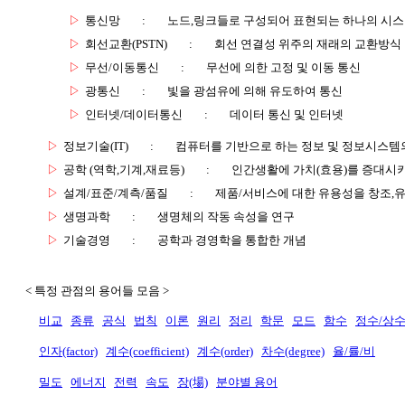
▷
통신망
:
노드,링크들로 구성되어 표현되는 하나의 시
▷
회선교환(PSTN)
:
회선 연결성 위주의 재래의 교환방식
▷
무선/이동통신
:
무선에 의한 고정 및 이동 통신
▷
광통신
:
빛을 광섬유에 의해 유도하여 통신
▷
인터넷/데이터통신
:
데이터 통신 및 인터넷
▷
정보기술(IT)
:
컴퓨터를 기반으로 하는 정보 및 정보시스템의
▷
공학 (역학,기계,재료등)
:
인간생활에 가치(효용)를 증대시
▷
설계/표준/계측/품질
:
제품/서비스에 대한 유용성을 창조,
▷
생명과학
:
생명체의 작동 속성을 연구
▷
기술경영
:
공학과 경영학을 통합한 개념
< 특정 관점의 용어들 모음 >
비교
종류
공식
법칙
이론
원리
정리
학문
모드
함수
정수/상
인자(factor)
계수(coefficient)
계수(order)
차수(degree)
율/률/비
밀도
에너지
전력
속도
장(場)
분야별 용어