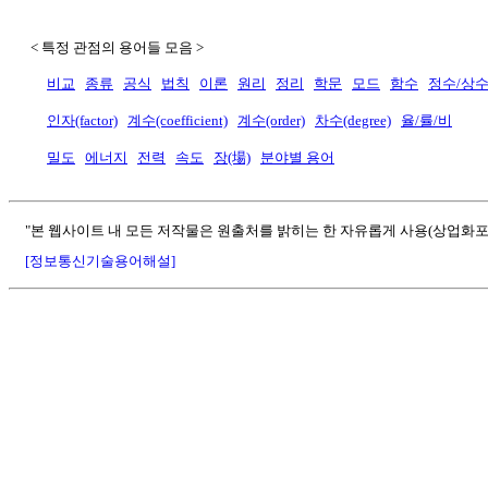
< 특정 관점의 용어들 모음 >
비교
종류
공식
법칙
이론
원리
정리
학문
모드
함수
정수/상
인자(factor)
계수(coefficient)
계수(order)
차수(degree)
율/률/비
밀도
에너지
전력
속도
장(場)
분야별 용어
"본 웹사이트 내 모든 저작물은 원출처를 밝히는 한 자유롭게 사용(상업화포
[정보통신기술용어해설]