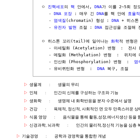
  ㅇ 
진핵세포
의 
핵
 안에서, 
DNA
가 이를 2~5회 정
     - 
DNA
포장
 : 매우 긴 
DNA
를 핵 안에 
효율적
     - 
염색질
(chromatin) 형성 : 
DNA
 + 히스톤
     - 
유전자 발현
 조절 : 
DNA
 접근성을 조절해 
  ㅇ 히스톤 꼬리(tail)에 일어나는 
화학
적 변형은
     - 아세틸화 (Acetylation) 변형  :  전사 
     - 메틸화 (Methylation) 변형  :  위치에
     - 인산화 (Phosphorylation) 변형  :  
염
     - 유비퀴틴화 변형  :  
DNA
▷
생물계
:
생물의 무리
▷
인체
:
인간의 신체를 구성하는 구조와 기능
▷
생화학
:
생명체 내 화학반응을 분자 수준에서 설명
▷
건강
:
육체적, 정신적, 사회적인 면 모두 만족스러운 상
▷
식품 영양
:
음식물을 통해 활동,성장,에너지생산 등을 
▷
신경과학, 뇌과학
:
인간의 물리적,정신적 기능을 심층 
▷
기술경영
:
공학과 경영학을 통합한 개념