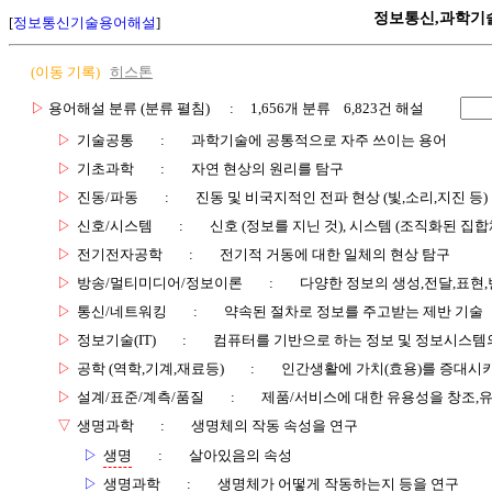
정보통신,과학기
[
정보통신기술용어해설
]
(이동 기록)
히스톤
▷
용어해설 분류 (분류 펼침)
: 1,656개 분류 6,823건 해설
▷
기술공통
:
과학기술에 공통적으로 자주 쓰이는 용어
▷
기초과학
:
자연 현상의 원리를 탐구
▷
진동/파동
:
진동 및 비국지적인 전파 현상 (빛,소리,지진 등)
▷
신호/시스템
:
신호 (정보를 지닌 것), 시스템 (조직화된 집합
▷
전기전자공학
:
전기적 거동에 대한 일체의 현상 탐구
▷
방송/멀티미디어/정보이론
:
다양한 정보의 생성,전달,표현
▷
통신/네트워킹
:
약속된 절차로 정보를 주고받는 제반 기술
▷
정보기술(IT)
:
컴퓨터를 기반으로 하는 정보 및 정보시스템의
▷
공학 (역학,기계,재료등)
:
인간생활에 가치(효용)를 증대시
▷
설계/표준/계측/품질
:
제품/서비스에 대한 유용성을 창조,
▽
생명과학
:
생명체의 작동 속성을 연구
▷
생명
:
살아있음의 속성
▷
생명과학
:
생명체가 어떻게 작동하는지 등을 연구