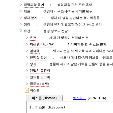
▷
생명과학 용어
:
생명과학 관련 주요 용어
▷
세포
:
생명체의 구조적/기능적 기본 단위
▷
생체 분자
:
생체 내 생성,발견되는 유기화합물
▷
생리
:
생명체 유지에 필요한 현상, 기능, 그 원리
▽
유전
:
생명 정보의 전달
▷
유전
:
세대 간 형질이 전달되는 것
▷
핵산 (DNA, RNA)
:
자기복제를 할 수 있는 분자
▷
염색체
:
세포의 분열 시 세포핵 속에 나타나는, 막
▷
단백질 합성
:
세포 내에서 DNA의 정보를 바탕으
▷
생식
:
생물이 자기와 닮은 개체를 만들어 종을 유
▷
멘델의 유전학
▷
센트럴 도그마
▷
클로닝 (복제)
▽
히스톤
1. 히스톤 (Histone) ...
히스톤 ...
(2026-01-16)
1. 히스톤 (Histone)
