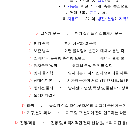
     - 3 
자유도
 회전 : 3개 축을 중심으
        . 어깨 (롤, 
피치
, 요)

     - 6 
자유도
 : 3개의 
병진
(
선형
) 
자유
▷
질점계 운동
:
여러 질점들의 집합체의 운동
▷
힘의 종류
:
힘의 정량화 및 종류
▷
보존 법칙
:
어떤 물리량이 변환에 대해서 불변 즉 
▷
일,에너지,운동량,충격량,포텐셜
:
에너지 관련 물
▷
원자구조/성질
:
원자의 구성,구조 및 성질
▷
양자 물리학
:
양자라는 에너지 입자 덩어리를 다루
▷
상대성이론
:
시간과 공간이 서로 얽히면서도, 물
▷
방사선 물리
:
방사선의 생성, 특성 및 물질과의 상
▷
물리기타일반
▷
화학
:
물질의 성질,조성,구조,변화 및 그에 수반하는 에
▷
지구,천체 과학
:
지구 및 그 천체에 관해 연구하는 학문
▷
진동/파동
:
진동 및 비국지적인 전파 현상 (빛,소리,지진 등)