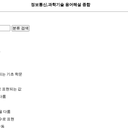
정보통신,과학기술 용어해설 종합
분류 검색
문
되는 기초 학문
 표현되는 값
다룸
을 다룸
수로 표현
운동