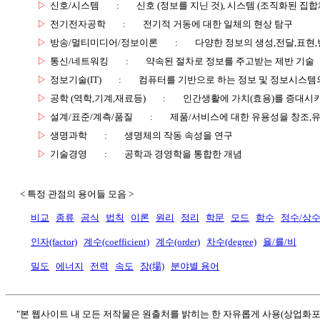
▷
신호/시스템
:
신호 (정보를 지닌 것), 시스템 (조직화된 집합
▷
전기전자공학
:
전기적 거동에 대한 일체의 현상 탐구
▷
방송/멀티미디어/정보이론
:
다양한 정보의 생성,전달,표현
▷
통신/네트워킹
:
약속된 절차로 정보를 주고받는 제반 기술
▷
정보기술(IT)
:
컴퓨터를 기반으로 하는 정보 및 정보시스템의
▷
공학 (역학,기계,재료등)
:
인간생활에 가치(효용)를 증대시
▷
설계/표준/계측/품질
:
제품/서비스에 대한 유용성을 창조,
▷
생명과학
:
생명체의 작동 속성을 연구
▷
기술경영
:
공학과 경영학을 통합한 개념
< 특정 관점의 용어들 모음 >
비교
종류
공식
법칙
이론
원리
정리
학문
모드
함수
정수/상
인자(factor)
계수(coefficient)
계수(order)
차수(degree)
율/률/비
밀도
에너지
전력
속도
장(場)
분야별 용어
"본 웹사이트 내 모든 저작물은 원출처를 밝히는 한 자유롭게 사용(상업화포