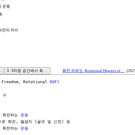
의 운동
동
회전의 차이
.
3. 3차원 공간에서 회 ...
회전 자유도, Rotational Degrees of ...
(2025
 Freedom, Rotational 
DOF
)

 수

로 회전하는 
운동
로 회전, 팔꿈치 (굴곡 및 신전) 등

로 회전하는 
운동