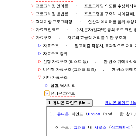
▷
프로그래밍 언어론
:
프로그래밍 의도를 추상화시켜
▷
프로그래밍 방법론
:
프로그램을 구축해 나아갈 때,
▷
객체지향 프로그래밍
:
연산과 데이터를 함께 추상
▷
자료표현코드
:
수치,문자(알파벳) 등의 코드 표현 
▽
자료구조
:
자료의 효율적 처리를 위한 구조화
▷
자료구조
:
알고리즘 적용시, 효과적으로 처리 
▷
자료구조 종류
▷
선형 자료구조 (리스트 등)
:
한 원소 뒤에 하나
▷
비선형 자료구조 (그래프,트리)
:
한 원소 뒤에
▽
기타 자료구조
▷
집합, 딕셔너리
▽
유니온 파인드
1. 유니온 파인드 (Un ...
유니온 파인드, Union 
1. 
유니온
 파인드 (
Union
 Find : 합 찾기
  ㅇ 주로, 
그래프
 내 
서로소
 (
상호배타적
) 