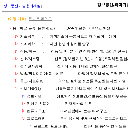
정보통신,과학기
[
정보통신기술용어해설
]
(이동 기록)
유니온 파인드
▷
용어해설 분류 (분류 펼침)
: 1,656개 분류 6,822건 해설
▷
기술공통
:
과학기술에 공통적으로 자주 쓰이는 용어
▷
기초과학
:
자연 현상의 원리를 탐구
▷
진동/파동
:
진동 및 비국지적인 전파 현상 (빛,소리,지진 등)
▷
신호/시스템
:
신호 (정보를 지닌 것), 시스템 (조직화된 집합
▷
전기전자공학
:
전기적 거동에 대한 일체의 현상 탐구
▷
방송/멀티미디어/정보이론
:
다양한 정보의 생성,전달,표현
▷
통신/네트워킹
:
약속된 절차로 정보를 주고받는 제반 기술
▽
정보기술(IT)
:
컴퓨터를 기반으로 하는 정보 및 정보시스템의
▷
정보기술
:
정보처리,정보보안,정보통신 등을 아우르는
▷
전산 기초용어
:
전자계산학 기초
▷
컴퓨터구조
:
S/W 관점에서 보는 H/W 구조
▽
프로그래밍
:
특정 응용에 맞게 구체적인 프로그램으로
▷
프로그램, 프로그래밍
:
컴퓨터를 동작시킬 의도를