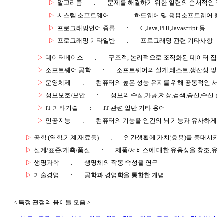
▷
알고리즘
:
문제를 해결하기 위한 일련의 순서적인
▷
시스템 소프트웨어
:
하드웨어 및 응용소프트웨어 
▷
프로그래밍언어 종류
:
C,Java,PHP,Javascript 등
▷
프로그래밍 기타일반
:
프로그래밍 관련 기타사항
▷
데이터베이스
:
구조적, 논리적으로 조직화된 데이터 
▷
소프트웨어 공학
:
소프트웨어의 설계,테스트,생산성 및
▷
운영체제
:
컴퓨터의 높은 성능 유지를 위해 공통적인 
▷
정보보호/보안
:
정보의 수집,가공,저장,검색,송신,수신 
▷
IT 기타기술
:
IT 관련 일반 기타 용어
▷
인공지능
:
컴퓨터의 기능을 인간의 뇌 기능과 유사하게
▷
공학 (역학,기계,재료등)
:
인간생활에 가치(효용)를 증대시
▷
설계/표준/계측/품질
:
제품/서비스에 대한 유용성을 창조,
▷
생명과학
:
생명체의 작동 속성을 연구
▷
기술경영
:
공학과 경영학을 통합한 개념
< 특정 관점의 용어들 모음 >