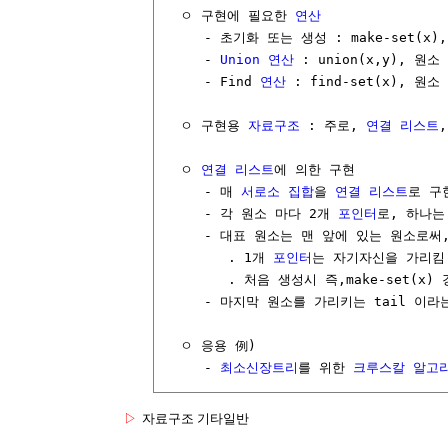
  ㅇ 구현에 필요한 
연산
     - 초기화 또는 생성 : make-set(x),
     - 
Union
연산
 : union(x,y), 원소
     - Find 
연산
 : find-set(x), 원소
  ㅇ 구현용 
자료구조
 : 주로, 
연결 리스트
,
  ㅇ 
연결 리스트
에 의한 구현

     - 매 
서로소 집합
을 
연결 리스트
로 구현
     - 각 원소 마다 2개 
포인터
로, 하나는
     - 대표 원소는 맨 앞에 있는 원소로써, 
        . 1개 
포인터
는 자기자신을 가리킴

        . 처음 생성시 즉,make-set(x
     - 마지막 원소를 가리키는 tail 이라
  ㅇ 응용 例)

     - 
최소신장트리
를 위한 
크루스칼 알고
▷
자료구조 기타일반