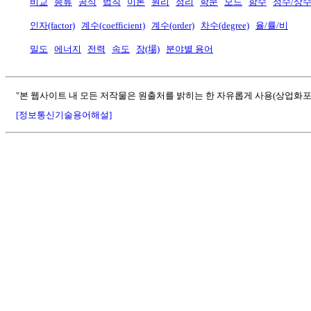
비교
종류
공식
법칙
이론
원리
정리
학문
모드
함수
정수/상
인자(factor)
계수(coefficient)
계수(order)
차수(degree)
율/률/비
밀도
에너지
전력
속도
장(場)
분야별 용어
"본 웹사이트 내 모든 저작물은 원출처를 밝히는 한 자유롭게 사용(상업화포
[정보통신기술용어해설]