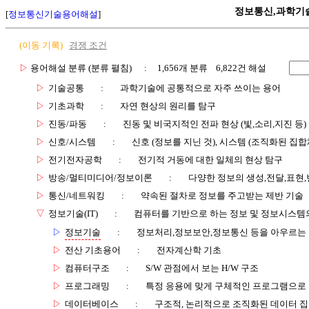
정보통신,과학기
[
정보통신기술용어해설
]
(이동 기록)
경쟁 조건
▷
용어해설 분류 (분류 펼침)
: 1,656개 분류 6,822건 해설
▷
기술공통
:
과학기술에 공통적으로 자주 쓰이는 용어
▷
기초과학
:
자연 현상의 원리를 탐구
▷
진동/파동
:
진동 및 비국지적인 전파 현상 (빛,소리,지진 등)
▷
신호/시스템
:
신호 (정보를 지닌 것), 시스템 (조직화된 집합
▷
전기전자공학
:
전기적 거동에 대한 일체의 현상 탐구
▷
방송/멀티미디어/정보이론
:
다양한 정보의 생성,전달,표현
▷
통신/네트워킹
:
약속된 절차로 정보를 주고받는 제반 기술
▽
정보기술(IT)
:
컴퓨터를 기반으로 하는 정보 및 정보시스템의
▷
정보기술
:
정보처리,정보보안,정보통신 등을 아우르는
▷
전산 기초용어
:
전자계산학 기초
▷
컴퓨터구조
:
S/W 관점에서 보는 H/W 구조
▷
프로그래밍
:
특정 응용에 맞게 구체적인 프로그램으로
▷
데이터베이스
:
구조적, 논리적으로 조직화된 데이터 