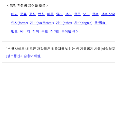
< 특정 관점의 용어들 모음 >
비교
종류
공식
법칙
이론
원리
정리
학문
모드
함수
정수/상
인자(factor)
계수(coefficient)
계수(order)
차수(degree)
율/률/비
밀도
에너지
전력
속도
장(場)
분야별 용어
"본 웹사이트 내 모든 저작물은 원출처를 밝히는 한 자유롭게 사용(상업화포
[정보통신기술용어해설]