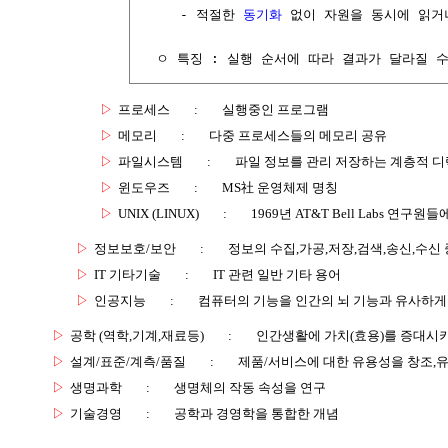
     - 적절한 
동기화
 없이 자원을 동시에 읽거나
  ㅇ 특징 : 실행 순서에 따라 결과가 달라질 
▷
프로세스
:
실행중인 프로그램
▷
메모리
:
다중 프로세스들의 메모리 공유
▷
파일시스템
:
파일 정보를 관리 저장하는 계층적 
▷
윈도우즈
:
MS社 운영체제 명칭
▷
UNIX (LINUX)
:
1969년 AT&T Bell Labs 연
▷
정보보호/보안
:
정보의 수집,가공,저장,검색,송신,수신 
▷
IT 기타기술
:
IT 관련 일반 기타 용어
▷
인공지능
:
컴퓨터의 기능을 인간의 뇌 기능과 유사하게
▷
공학 (역학,기계,재료등)
:
인간생활에 가치(효용)를 증대시
▷
설계/표준/계측/품질
:
제품/서비스에 대한 유용성을 창조,
▷
생명과학
:
생명체의 작동 속성을 연구
▷
기술경영
:
공학과 경영학을 통합한 개념