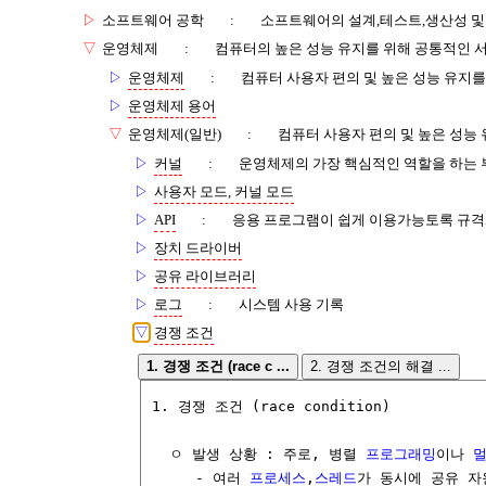
▷
소프트웨어 공학
:
소프트웨어의 설계,테스트,생산성 및
▽
운영체제
:
컴퓨터의 높은 성능 유지를 위해 공통적인 
▷
운영체제
:
컴퓨터 사용자 편의 및 높은 성능 유지를
▷
운영체제 용어
▽
운영체제(일반)
:
컴퓨터 사용자 편의 및 높은 성능
▷
커널
:
운영체제의 가장 핵심적인 역할을 하는 
▷
사용자 모드, 커널 모드
▷
API
:
응용 프로그램이 쉽게 이용가능토록 규격
▷
장치 드라이버
▷
공유 라이브러리
▷
로그
:
시스템 사용 기록
▽
경쟁 조건
1. 경쟁 조건 (race c ...
2. 경쟁 조건의 해결 ...
1. 경쟁 조건 (race condition)

  ㅇ 발생 상황 : 주로, 병렬 
프로그래밍
이나 
     - 여러 
프로세스
,
스레드
가 동시에 공유 자