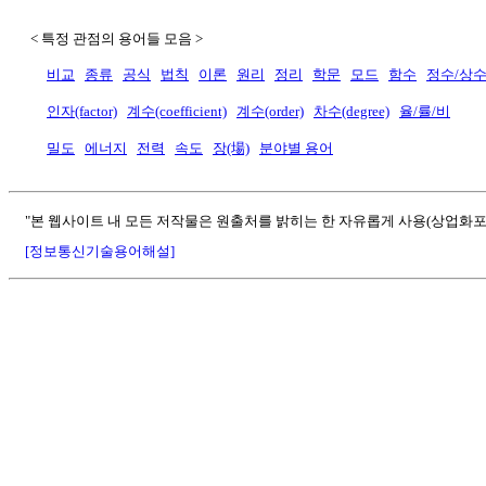
< 특정 관점의 용어들 모음 >
비교
종류
공식
법칙
이론
원리
정리
학문
모드
함수
정수/상
인자(factor)
계수(coefficient)
계수(order)
차수(degree)
율/률/비
밀도
에너지
전력
속도
장(場)
분야별 용어
"본 웹사이트 내 모든 저작물은 원출처를 밝히는 한 자유롭게 사용(상업화포
[정보통신기술용어해설]