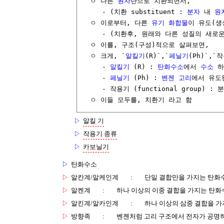
  ㅇ 다른 
원자
단으로 치환되면서,

     - (치환 substituent : 
분자
 내 
원
  ㅇ 이로부터, 다른 
유기 화합물
이 유도(생
     - (치환후, 원래와 다른 성질의 새로운
  ㅇ 이를, 구조(구성)적으로 살펴보면, 

  ㅇ 크게, `
알킬기
(R)`,`
페닐기
(Ph)`,`
     - 
알킬기
 (R) : 
탄화수소
에서 
수소
 
     - 
페닐기
 (Ph) : 
벤젠 고리
에서 유도된
     - 작용기 (functional group)
  ㅇ 이들 모두를, 치환기 라고 함
▷
알킬 기
▷
작용기 종류
▷
카보닐기
▷
탄화수소
▷
알칸계/알케인계
:
단일 결합만을 가지는 탄화
▷
알켄계
:
하나 이상의 이중 결합을 가지는 탄화
▷
알킨계/알카인계
:
하나 이상의 삼중 결합을 가
▷
방향족
:
벤젠처럼 고리 구조에서 전자가 공명