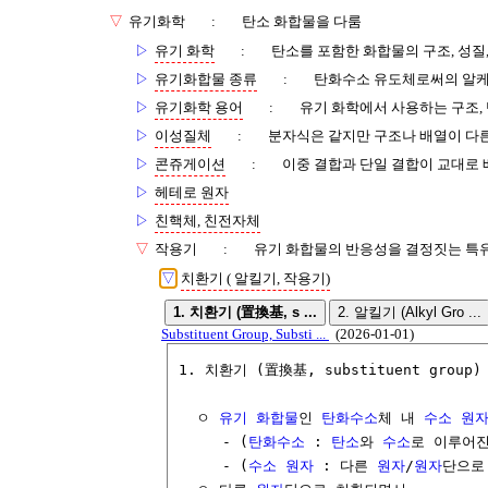
▽
유기화학
:
탄소 화합물을 다룸
▷
유기 화학
:
탄소를 포함한 화합물의 구조, 성질
▷
유기화합물 종류
:
탄화수소 유도체로써의 알케인
▷
유기화학 용어
:
유기 화학에서 사용하는 구조, 
▷
이성질체
:
분자식은 같지만 구조나 배열이 다
▷
콘쥬게이션
:
이중 결합과 단일 결합이 교대로 
▷
헤테로 원자
▷
친핵체, 친전자체
▽
작용기
:
유기 화합물의 반응성을 결정짓는 특
▽
치환기 ( 알킬기, 작용기)
1. 치환기 (置換基, s ...
2. 알킬기 (Alkyl Gro ...
Substituent Group, Substi ...
(2026-01-01)
1. 치환기 (置換基, substituent group)

  ㅇ 
유기 화합물
인 
탄화수소
체 내 
수소
원
     - (
탄화수소
 : 
탄소
와 
수소
로 이루어진
     - (
수소
원자
 : 다른 
원자
/
원자
단으로