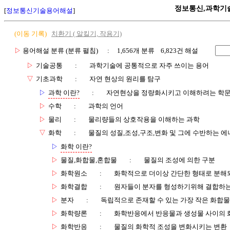
정보통신,과학기
[
정보통신기술용어해설
]
(이동 기록)
치환기 ( 알킬기, 작용기)
▷
용어해설 분류 (분류 펼침)
: 1,656개 분류 6,823건 해설
▷
기술공통
:
과학기술에 공통적으로 자주 쓰이는 용어
▽
기초과학
:
자연 현상의 원리를 탐구
▷
과학 이란?
:
자연현상을 정량화시키고 이해하려는 학
▷
수학
:
과학의 언어
▷
물리
:
물리량들의 상호작용을 이해하는 과학
▽
화학
:
물질의 성질,조성,구조,변화 및 그에 수반하는 에
▷
화학 이란?
▷
물질,화합물,혼합물
:
물질의 조성에 의한 구분
▷
화학원소
:
화학적으로 더이상 간단한 형태로 분해
▷
화학결합
:
원자들이 분자를 형성하기위해 결합하는
▷
분자
:
독립적으로 존재할 수 있는 가장 작은 화합물
▷
화학량론
:
화학반응에서 반응물과 생성물 사이의 화
▷
화학반응
:
물질의 화학적 조성을 변화시키는 변환