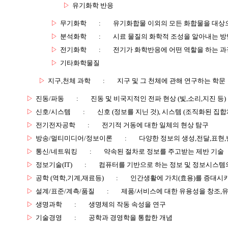
▷
유기화학 반응
▷
무기화학
:
유기화합물 이외의 모든 화합물을 대상
▷
분석화학
:
시료 물질의 화학적 조성을 알아내는 방
▷
전기화학
:
전기가 화학반응에 어떤 역할을 하는 과
▷
기타화학물질
▷
지구,천체 과학
:
지구 및 그 천체에 관해 연구하는 학문
▷
진동/파동
:
진동 및 비국지적인 전파 현상 (빛,소리,지진 등)
▷
신호/시스템
:
신호 (정보를 지닌 것), 시스템 (조직화된 집합
▷
전기전자공학
:
전기적 거동에 대한 일체의 현상 탐구
▷
방송/멀티미디어/정보이론
:
다양한 정보의 생성,전달,표현
▷
통신/네트워킹
:
약속된 절차로 정보를 주고받는 제반 기술
▷
정보기술(IT)
:
컴퓨터를 기반으로 하는 정보 및 정보시스템의
▷
공학 (역학,기계,재료등)
:
인간생활에 가치(효용)를 증대시
▷
설계/표준/계측/품질
:
제품/서비스에 대한 유용성을 창조,
▷
생명과학
:
생명체의 작동 속성을 연구
▷
기술경영
:
공학과 경영학을 통합한 개념