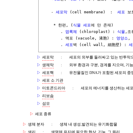
    - 
세포막
 (cell membrane)  :  
세포
 보
     * 한편, (
식물 세포
에 만 존재) 

        . 
엽록체
 (chloroplast) : 
식물
,조
        . 액포 (vacuole, 液胞) : 
영양소
, 
        . 
세포
벽 (cell wall, 細胞壁) : 
세
▷
세포막
:
세포의 외부를 둘러싸고 있는 반투막으
▷
생체막
:
외부 환경과 구분, 경계를 지으며, 기
▷
세포핵
:
유전물질인 DNA가 포함된 세포의 중앙
▷
세포 소 기관
▷
미토콘드리아
:
세포의 에너지를 생산하는 세포 
▷
리보솜
▷
섬모
▷
세포 종류
▷
생체 분자
:
생체 내 생성,발견되는 유기화합물
▷
생리
:
생명체 유지에 필요한 현상, 기능, 그 원리