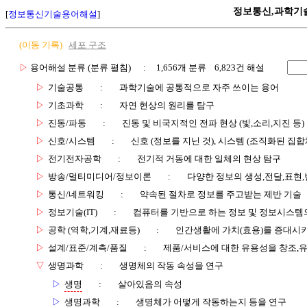
정보통신,과학기
[
정보통신기술용어해설
]
(이동 기록)
세포 구조
▷
용어해설 분류 (분류 펼침)
: 1,656개 분류 6,823건 해설
▷
기술공통
:
과학기술에 공통적으로 자주 쓰이는 용어
▷
기초과학
:
자연 현상의 원리를 탐구
▷
진동/파동
:
진동 및 비국지적인 전파 현상 (빛,소리,지진 등)
▷
신호/시스템
:
신호 (정보를 지닌 것), 시스템 (조직화된 집합
▷
전기전자공학
:
전기적 거동에 대한 일체의 현상 탐구
▷
방송/멀티미디어/정보이론
:
다양한 정보의 생성,전달,표현
▷
통신/네트워킹
:
약속된 절차로 정보를 주고받는 제반 기술
▷
정보기술(IT)
:
컴퓨터를 기반으로 하는 정보 및 정보시스템의
▷
공학 (역학,기계,재료등)
:
인간생활에 가치(효용)를 증대시
▷
설계/표준/계측/품질
:
제품/서비스에 대한 유용성을 창조,
▽
생명과학
:
생명체의 작동 속성을 연구
▷
생명
:
살아있음의 속성
▷
생명과학
:
생명체가 어떻게 작동하는지 등을 연구