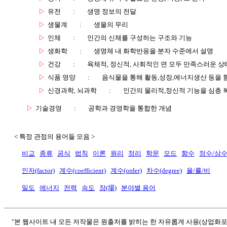
▷
유전
:
생명 정보의 전달
▷
생물계
:
생물의 무리
▷
인체
:
인간의 신체를 구성하는 구조와 기능
▷
생화학
:
생명체 내 화학반응을 분자 수준에서 설명
▷
건강
:
육체적, 정신적, 사회적인 면 모두 만족스러운 상
▷
식품 영양
:
음식물을 통해 활동,성장,에너지생산 등을 
▷
신경과학, 뇌과학
:
인간의 물리적,정신적 기능을 심층 
▷
기술경영
:
공학과 경영학을 통합한 개념
< 특정 관점의 용어들 모음 >
비교
종류
공식
법칙
이론
원리
정리
학문
모드
함수
정수/상
인자(factor)
계수(coefficient)
계수(order)
차수(degree)
율/률/비
밀도
에너지
전력
속도
장(場)
분야별 용어
"본 웹사이트 내 모든 저작물은 원출처를 밝히는 한 자유롭게 사용(상업화포