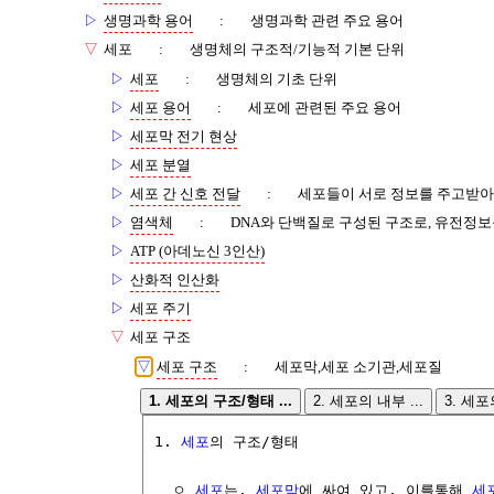
▷
생명과학 용어
:
생명과학 관련 주요 용어
▽
세포
:
생명체의 구조적/기능적 기본 단위
▷
세포
:
생명체의 기초 단위
▷
세포 용어
:
세포에 관련된 주요 용어
▷
세포막 전기 현상
▷
세포 분열
▷
세포 간 신호 전달
:
세포들이 서로 정보를 주고받아
▷
염색체
:
DNA와 단백질로 구성된 구조로, 유전정보
▷
ATP (아데노신 3인산)
▷
산화적 인산화
▷
세포 주기
▽
세포 구조
▽
세포 구조
:
세포막,세포 소기관,세포질
1. 세포의 구조/형태 ...
2. 세포의 내부 ...
3. 세포
1. 
세포
의 구조/형태

  ㅇ 
세포
는, 
세포막
에 싸여 있고, 이를통해 
세