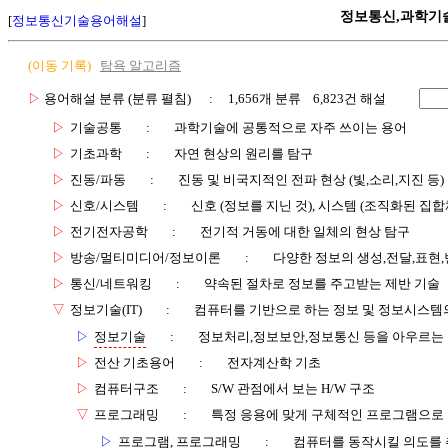
정보통신,과학기
[
정보통신기술용어해설
]
(이동 기록)
탐욕 알고리즘
▷
용어해설 분류 (분류 펼침)
: 1,656개 분류 6,823건 해설
▷
기술공통
:
과학기술에 공통적으로 자주 쓰이는 용어
▷
기초과학
:
자연 현상의 원리를 탐구
▷
진동/파동
:
진동 및 비국지적인 전파 현상 (빛,소리,지진 등)
▷
신호/시스템
:
신호 (정보를 지닌 것), 시스템 (조직화된 집합
▷
전기전자공학
:
전기적 거동에 대한 일체의 현상 탐구
▷
방송/멀티미디어/정보이론
:
다양한 정보의 생성,전달,표현
▷
통신/네트워킹
:
약속된 절차로 정보를 주고받는 제반 기술
▽
정보기술(IT)
:
컴퓨터를 기반으로 하는 정보 및 정보시스템의
▷
정보기술
:
정보처리,정보보안,정보통신 등을 아우르는
▷
전산 기초용어
:
전자계산학 기초
▷
컴퓨터구조
:
S/W 관점에서 보는 H/W 구조
▽
프로그래밍
:
특정 응용에 맞게 구체적인 프로그램으로
▷
프로그램, 프로그래밍
:
컴퓨터를 동작시킬 의도를