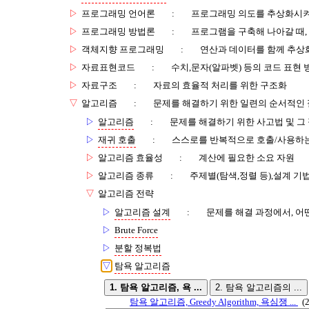
▷
프로그래밍 언어론
:
프로그래밍 의도를 추상화시켜
▷
프로그래밍 방법론
:
프로그램을 구축해 나아갈 때,
▷
객체지향 프로그래밍
:
연산과 데이터를 함께 추상
▷
자료표현코드
:
수치,문자(알파벳) 등의 코드 표현 
▷
자료구조
:
자료의 효율적 처리를 위한 구조화
▽
알고리즘
:
문제를 해결하기 위한 일련의 순서적인
▷
알고리즘
:
문제를 해결하기 위한 사고법 및 그 
▷
재귀 호출
:
스스로를 반복적으로 호출/사용하
▷
알고리즘 효율성
:
계산에 필요한 소요 자원
▷
알고리즘 종류
:
주제별(탐색,정렬 등),설계 기
▽
알고리즘 전략
▷
알고리즘 설계
:
문제를 해결 과정에서, 어
▷
Brute Force
▷
분할 정복법
▽
탐욕 알고리즘
1. 탐욕 알고리즘, 욕 ...
2. 탐욕 알고리즘의 ...
탐욕 알고리즘, Greedy Algorithm, 욕심쟁 ...
(2