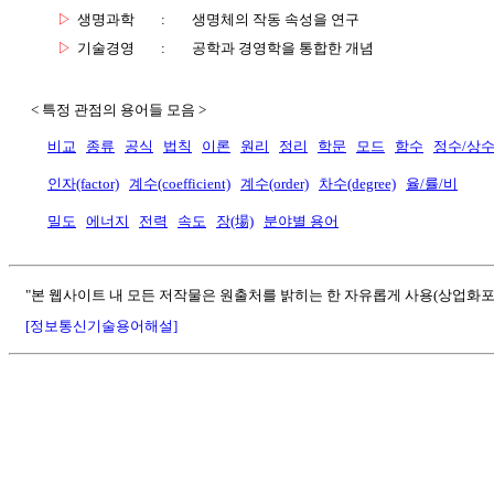
▷
생명과학
:
생명체의 작동 속성을 연구
▷
기술경영
:
공학과 경영학을 통합한 개념
< 특정 관점의 용어들 모음 >
비교
종류
공식
법칙
이론
원리
정리
학문
모드
함수
정수/상
인자(factor)
계수(coefficient)
계수(order)
차수(degree)
율/률/비
밀도
에너지
전력
속도
장(場)
분야별 용어
"본 웹사이트 내 모든 저작물은 원출처를 밝히는 한 자유롭게 사용(상업화포
[정보통신기술용어해설]