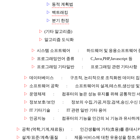
▷
동적 계획법
▷
백트래킹
▷
분기 한정
▷
(기타 알고리즘)
▷
알고리즘 도식화
▷
시스템 소프트웨어
:
하드웨어 및 응용소프트웨어 
▷
프로그래밍언어 종류
:
C,Java,PHP,Javascript 등
▷
프로그래밍 기타일반
:
프로그래밍 관련 기타사항
▷
데이터베이스
:
구조적, 논리적으로 조직화된 데이터 
▷
소프트웨어 공학
:
소프트웨어의 설계,테스트,생산성 및
▷
운영체제
:
컴퓨터의 높은 성능 유지를 위해 공통적인 
▷
정보보호/보안
:
정보의 수집,가공,저장,검색,송신,수신 
▷
IT 기타기술
:
IT 관련 일반 기타 용어
▷
인공지능
:
컴퓨터의 기능을 인간의 뇌 기능과 유사하게
▷
공학 (역학,기계,재료등)
:
인간생활에 가치(효용)를 증대시
▷
설계/표준/계측/품질
:
제품/서비스에 대한 유용성을 창조,