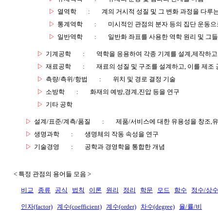
▷
열역학
:
계의 거시적 성질 및 그 변화 과정을 다루
▷
통계역학
:
미시적인 관점의 분자 등의 집단 운동
▷
일반역학
:
일반화 좌표를 사용한 역학 원리 및 그
▷
기계공학
:
역학을 응용하여 각종 기계를 설계,제작하고
▷
재료공학
:
재료의 성질 및 구조를 설계하고, 이를 제조
▷
측량/측위/항법
:
위치 및 경로 결정 기술
▷
소방학
:
화재의 예방,경계,진압 등을 연구
▷
기타 공학
▷
설계/표준/계측/품질
:
제품/서비스에 대한 유용성을 창조,
▷
생명과학
:
생명체의 작동 속성을 연구
▷
기술경영
:
공학과 경영학을 통합한 개념
< 특정 관점의 용어들 모음 >
비교
종류
공식
법칙
이론
원리
정리
학문
모드
함수
정수/상
인자(factor)
계수(coefficient)
계수(order)
차수(degree)
율/률/비