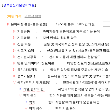
[
정보통신기술용어해설
]
(이동 기록)
역학적 평형
▷
용어해설 분류 (분류 펼침)
: 1,656개 분류 6,822건 해설
▷
기술공통
:
과학기술에 공통적으로 자주 쓰이는 용어
▷
기초과학
:
자연 현상의 원리를 탐구
▷
진동/파동
:
진동 및 비국지적인 전파 현상 (빛,소리,지진 등)
▷
신호/시스템
:
신호 (정보를 지닌 것), 시스템 (조직화된 집합
▷
전기전자공학
:
전기적 거동에 대한 일체의 현상 탐구
▷
방송/멀티미디어/정보이론
:
다양한 정보의 생성,전달,표현
▷
통신/네트워킹
:
약속된 절차로 정보를 주고받는 제반 기술
▷
정보기술(IT)
:
컴퓨터를 기반으로 하는 정보 및 정보시스템의
▽
공학 (역학,기계,재료등)
:
인간생활에 가치(효용)를 증대시
▷
기술,공학 이란?
:
자연과학적 법칙을 응용하여 편리성,
▽
역학 분야
:
힘이 작용할 때의 물체의 운동을 다루는 학
▷
역학
:
힘이 작용할 때의 물체의 운동을 다룸
▽
역학 용어
:
역학 기초 용어