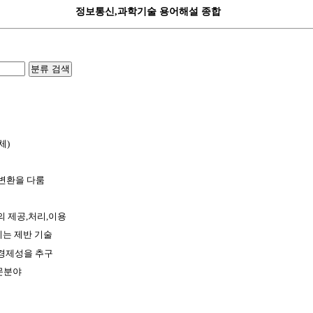
정보통신,과학기술 용어해설 종합
분류 검색
체)
,변환을 다룸
 제공,처리,이용
키는 제반 기술
경제성을 추구
문분야