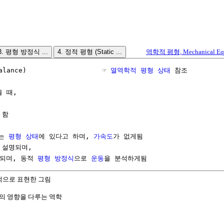
3. 평형 방정식 ...
4. 정적 평형 (Static ...
역학적 평형, Mechanical Equi
alance)                   ☞ 
열역학적 평형 상태
 참조

 때,

함

는 
평형 상태
에 있다고 하며, 
가속도
가 없게됨

설명되며, 

되며, 동적 
평형
방정식
으로 
운동
을 분석하게됨
적으로 표현한 그림
부의 영향을 다루는 역학