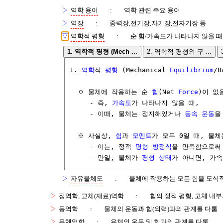
▷
역학 용어
:
역학 관련 주요 용어
▷
역장
:
중력장,전기장,자기장,전자기장 등
▽
역학적 평형
:
순 힘/가속도가 나타나지 않을 때
1. 역학적 평형 (Mech ...
2. 역학적 평형의 구 ...
1. 
역학
적 
평형
 (Mechanical 
Equilibrium
/B
  ㅇ 물체에 작용하는 순 
힘
(Net 
Force
)이 없을
     - 즉, 
가속도
가 나타나지 않을 때,

     - 이때, 물체는 정지해있거나 
등속
운동
을 
  ※ 사실상, 
힘
과 
모멘트
가 모두 0일 때, 물체
     - 이는, 정적 
평형
방정식
을 만족함으로써 
     - 만일, 물체가 
평형 상태
가 아니면, 가속
▷
자유물체도
:
물체에 작용하는 모든 힘을 도식
▷
정역학, 고체(재료)역학
:
힘의 정적 평형, 고체 내
▷
동역학
:
물체의 운동과 힘(외력)과의 관계를 다룸
▷
유체역학
:
유체의 운동 및 힘과의 관계를 다룸