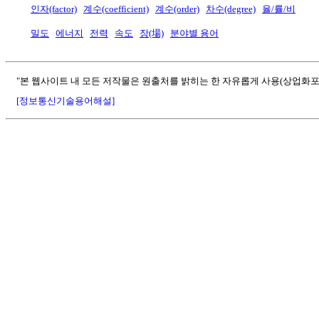
인자(factor)
계수(coefficient)
계수(order)
차수(degree)
율/률/비
밀도
에너지
전력
속도
장(場)
분야별 용어
"본 웹사이트 내 모든 저작물은 원출처를 밝히는 한 자유롭게 사용(상업화포
[정보통신기술용어해설]