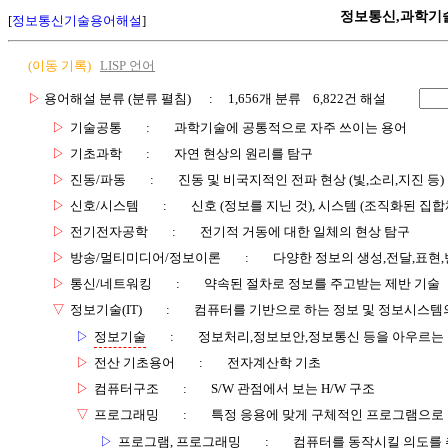
정보통신,과학기
[
정보통신기술용어해설
]
(이동 기록)
LISP 언어
▷
용어해설 분류 (분류 펼침)
: 1,656개 분류 6,822건 해설
▷
기술공통
:
과학기술에 공통적으로 자주 쓰이는 용어
▷
기초과학
:
자연 현상의 원리를 탐구
▷
진동/파동
:
진동 및 비국지적인 전파 현상 (빛,소리,지진 등)
▷
신호/시스템
:
신호 (정보를 지닌 것), 시스템 (조직화된 집합
▷
전기전자공학
:
전기적 거동에 대한 일체의 현상 탐구
▷
방송/멀티미디어/정보이론
:
다양한 정보의 생성,전달,표현
▷
통신/네트워킹
:
약속된 절차로 정보를 주고받는 제반 기술
▽
정보기술(IT)
:
컴퓨터를 기반으로 하는 정보 및 정보시스템의
▷
정보기술
:
정보처리,정보보안,정보통신 등을 아우르는
▷
전산 기초용어
:
전자계산학 기초
▷
컴퓨터구조
:
S/W 관점에서 보는 H/W 구조
▽
프로그래밍
:
특정 응용에 맞게 구체적인 프로그램으로
▷
프로그램, 프로그래밍
:
컴퓨터를 동작시킬 의도를