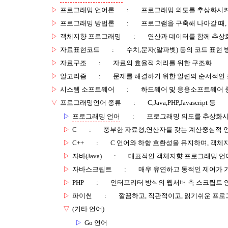
▷
프로그래밍 언어론
:
프로그래밍 의도를 추상화시켜
▷
프로그래밍 방법론
:
프로그램을 구축해 나아갈 때,
▷
객체지향 프로그래밍
:
연산과 데이터를 함께 추상
▷
자료표현코드
:
수치,문자(알파벳) 등의 코드 표현 
▷
자료구조
:
자료의 효율적 처리를 위한 구조화
▷
알고리즘
:
문제를 해결하기 위한 일련의 순서적인
▷
시스템 소프트웨어
:
하드웨어 및 응용소프트웨어 
▽
프로그래밍언어 종류
:
C,Java,PHP,Javascript 등
▷
프로그래밍 언어
:
프로그래밍 의도를 추상화시
▷
C
:
풍부한 자료형,연산자를 갖는 계산중심적 
▷
C++
:
C 언어와 하향 호환성을 유지하며, 객체
▷
자바(Java)
:
대표적인 객체지향 프로그래밍 언어(
▷
자바스크립트
:
매우 유연하고 동적인 제어가 
▷
PHP
:
인터프리터 방식의 웹서버 측 스크립트 
▷
파이썬
:
깔끔하고, 직관적이고, 읽기쉬운 프로
▽
(기타 언어)
▷
Go 언어