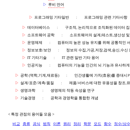
▷
루비 언어
▷
프로그래밍 기타일반
:
프로그래밍 관련 기타사항
▷
데이터베이스
:
구조적, 논리적으로 조직화된 데이터 
▷
소프트웨어 공학
:
소프트웨어의 설계,테스트,생산성 및
▷
운영체제
:
컴퓨터의 높은 성능 유지를 위해 공통적인 
▷
정보보호/보안
:
정보의 수집,가공,저장,검색,송신,수신 
▷
IT 기타기술
:
IT 관련 일반 기타 용어
▷
인공지능
:
컴퓨터의 기능을 인간의 뇌 기능과 유사하게
▷
공학 (역학,기계,재료등)
:
인간생활에 가치(효용)를 증대시
▷
설계/표준/계측/품질
:
제품/서비스에 대한 유용성을 창조,
▷
생명과학
:
생명체의 작동 속성을 연구
▷
기술경영
:
공학과 경영학을 통합한 개념
< 특정 관점의 용어들 모음 >
비교
종류
공식
법칙
이론
원리
정리
학문
모드
함수
정수/상