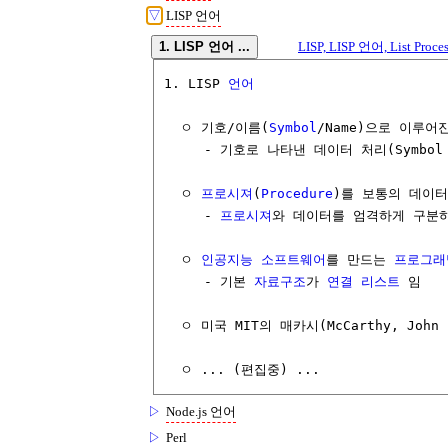
▽
LISP 언어
1. LISP 언어 ...
LISP, LISP 언어, List Proces
1. LISP 
언어
  ㅇ 기호/이름(
Symbol
/Name)으로 이루어진
     - 기호로 나타낸 데이터 처리(Symbol 
  ㅇ 
프로시져
(
Procedure
)를 보통의 데이터
     - 
프로시져
와 데이터를 엄격하게 구분하
  ㅇ 
인공지능
소프트웨어
를 만드는 
프로그래
     - 기본 
자료구조
가 
연결 리스트
 임

  ㅇ 미국 MIT의 매카시(McCarthy, John :
▷
Node.js 언어
▷
Perl