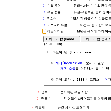
▷
수열 용어
:
점화식,생성함수,일반항 
▷
수열 종류
:
유한/무한수열, 등차,등비
▷
점화식
:
수열의 각 항을 이전 항들로
▷
피보나치 수열
:
이전 두 항의 합으로 
▽
하노이의 탑
:
원반을 규칙에 따라 이동
1. 하노이 탑 (Hanoi ...
2. 하노이 탑 문제의 .
(2020-10-08)
1. 하노이 탑 (Hanoi Tower)

  ㅇ 
재귀
(
Recursion
) 문제의 일종

     - 
재귀 호출
을 이용해서 풀 수 있는
  ※ 문제 고안 : 1883년 프랑스 
수학
자
▷
급수
:
순서화된 수열의 합
▷
멱급수
:
각 항들이 x의 거듭제곱 형태의 
▷
좌표계
:
공간 상의 점 표현 체계