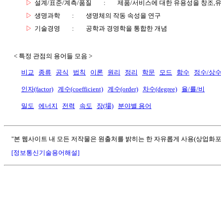
▷
설계/표준/계측/품질
:
제품/서비스에 대한 유용성을 창조,
▷
생명과학
:
생명체의 작동 속성을 연구
▷
기술경영
:
공학과 경영학을 통합한 개념
< 특정 관점의 용어들 모음 >
비교
종류
공식
법칙
이론
원리
정리
학문
모드
함수
정수/상
인자(factor)
계수(coefficient)
계수(order)
차수(degree)
율/률/비
밀도
에너지
전력
속도
장(場)
분야별 용어
"본 웹사이트 내 모든 저작물은 원출처를 밝히는 한 자유롭게 사용(상업화포
[정보통신기술용어해설]