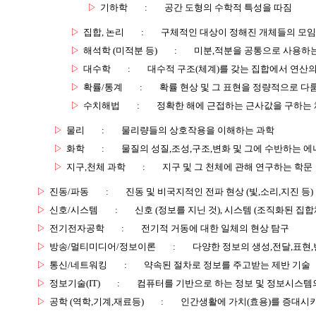
▷
기하학
:
공간 도형의 수학적 특성을 따짐
▷
집합, 논리
:
구체적인 대상이 정해진 개체들의 모임
▷
해석학 (미적분 등)
:
미분,적분을 공통으로 사용하는
▷
대수학
:
대수적 구조(체계)를 갖는 집합에서 연산
▷
확률/통계
:
확률 현상 및 그 표현을 정량적으로 다
▷
수치해법
:
정확한 해에 근접하는 근사값을 구하는
▷
물리
:
물리량들의 상호작용을 이해하는 과학
▷
화학
:
물질의 성질,조성,구조,변화 및 그에 수반하는 에
▷
지구,천체 과학
:
지구 및 그 천체에 관해 연구하는 학문
▷
진동/파동
:
진동 및 비국지적인 전파 현상 (빛,소리,지진 등)
▷
신호/시스템
:
신호 (정보를 지닌 것), 시스템 (조직화된 집합
▷
전기전자공학
:
전기적 거동에 대한 일체의 현상 탐구
▷
방송/멀티미디어/정보이론
:
다양한 정보의 생성,전달,표현
▷
통신/네트워킹
:
약속된 절차로 정보를 주고받는 제반 기술
▷
정보기술(IT)
:
컴퓨터를 기반으로 하는 정보 및 정보시스템의
▷
공학 (역학,기계,재료등)
:
인간생활에 가치(효용)를 증대시