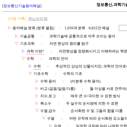
정보통신,과학기
[
정보통신기술용어해설
]
(이동 기록)
하노이의 탑
▷
용어해설 분류 (분류 펼침)
: 1,656개 분류 6,822건 해설
▷
기술공통
:
과학기술에 공통적으로 자주 쓰이는 용어
▽
기초과학
:
자연 현상의 원리를 탐구
▷
과학 이란?
:
자연현상을 정량화시키고 이해하려는 학
▽
수학
:
과학의 언어
▷
수학
:
추상적인 상상의 산물이지만, 과학의 언어로
▽
기초수학
:
수학의 기초
▷
수학 용어
:
(미분류 수학 용어)
▷
비교 (같음/닮음/다름)
:
둘 이상을 서로 견주어(
▷
지수,로그
:
매우 큰 수/극미한 수 표현 방식
▷
복소수
:
두 실수의 순서쌍에 의한 수 표현
▽
수열,급수
:
순서화된 수 및 그들의 합을 다룸
▽
수열
:
어떤 규칙에 따라 순서화된 요소들의 
▷
수열
:
일정한 규칙에 따라 나열된 집합