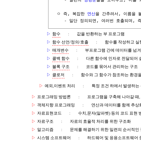
  ㅇ 즉, 복잡한 
연산
을 간추려서, 이름을 붙
     - 일단 정의되면, 여러번 호출되며, 
▷
함수
:
값을 반환하는 부 프로그램
▷
함수 선언/정의/호출
:
함수를 작성하고 실
▷
매개변수
:
부프로그램 간에 데이터를 넘겨
▷
콜백 함수
:
다른 함수에 인자로 전달되어 
▷
블록 구조
:
코드를 묶어서 관리하는 구조
▷
클로저
:
함수와 그 함수가 참조하는 환경을
▷
예외,이벤트 처리
:
특정 조건 하에서 발생하는
▷
프로그래밍 방법론
:
프로그램을 구축해 나아갈 때,
▷
객체지향 프로그래밍
:
연산과 데이터를 함께 추상
▷
자료표현코드
:
수치,문자(알파벳) 등의 코드 표현 
▷
자료구조
:
자료의 효율적 처리를 위한 구조화
▷
알고리즘
:
문제를 해결하기 위한 일련의 순서적인
▷
시스템 소프트웨어
:
하드웨어 및 응용소프트웨어 