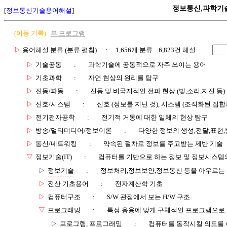
정보통신,과학기
[
정보통신기술용어해설
]
(이동 기록)
부 프로그램
▷
용어해설 분류 (분류 펼침)
: 1,656개 분류 6,823건 해설
▷
기술공통
:
과학기술에 공통적으로 자주 쓰이는 용어
▷
기초과학
:
자연 현상의 원리를 탐구
▷
진동/파동
:
진동 및 비국지적인 전파 현상 (빛,소리,지진 등)
▷
신호/시스템
:
신호 (정보를 지닌 것), 시스템 (조직화된 집합
▷
전기전자공학
:
전기적 거동에 대한 일체의 현상 탐구
▷
방송/멀티미디어/정보이론
:
다양한 정보의 생성,전달,표현
▷
통신/네트워킹
:
약속된 절차로 정보를 주고받는 제반 기술
▽
정보기술(IT)
:
컴퓨터를 기반으로 하는 정보 및 정보시스템의
▷
정보기술
:
정보처리,정보보안,정보통신 등을 아우르는
▷
전산 기초용어
:
전자계산학 기초
▷
컴퓨터구조
:
S/W 관점에서 보는 H/W 구조
▽
프로그래밍
:
특정 응용에 맞게 구체적인 프로그램으로
▷
프로그램, 프로그래밍
:
컴퓨터를 동작시킬 의도를