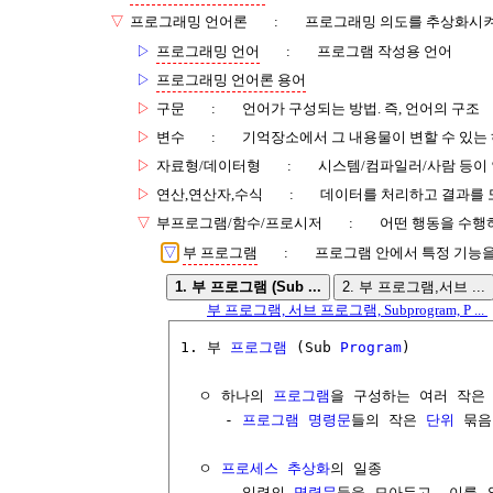
▽
프로그래밍 언어론
:
프로그래밍 의도를 추상화시켜
▷
프로그래밍 언어
:
프로그램 작성용 언어
▷
프로그래밍 언어론 용어
▷
구문
:
언어가 구성되는 방법. 즉, 언어의 구조
▷
변수
:
기억장소에서 그 내용물이 변할 수 있는
▷
자료형/데이터형
:
시스템/컴파일러/사람 등이 
▷
연산,연산자,수식
:
데이터를 처리하고 결과를 
▽
부프로그램/함수/프로시저
:
어떤 행동을 수행
▽
부 프로그램
:
프로그램 안에서 특정 기능을
1. 부 프로그램 (Sub ...
2. 부 프로그램,서브 ...
부 프로그램, 서브 프로그램, Subprogram, P ...
1. 부 
프로그램
 (Sub 
Program
)

  ㅇ 하나의 
프로그램
을 구성하는 여러 작은
     - 
프로그램
명령문
들의 작은 
단위
 묶음
  ㅇ 
프로세스
추상화
의 일종

     - 일련의 
명령문
들을 모아두고, 이를 