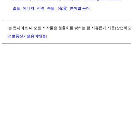
밀도
에너지
전력
속도
장(場)
분야별 용어
"본 웹사이트 내 모든 저작물은 원출처를 밝히는 한 자유롭게 사용(상업화포
[정보통신기술용어해설]