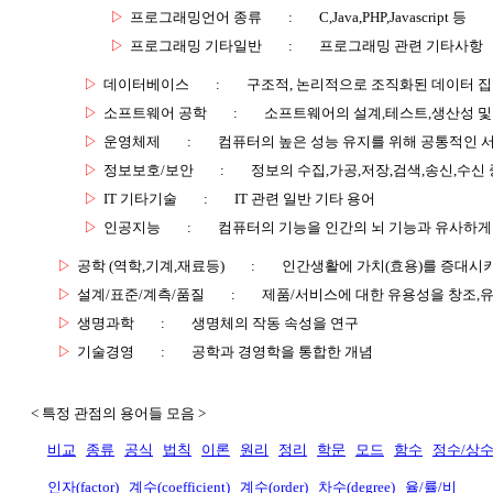
▷
프로그래밍언어 종류
:
C,Java,PHP,Javascript 등
▷
프로그래밍 기타일반
:
프로그래밍 관련 기타사항
▷
데이터베이스
:
구조적, 논리적으로 조직화된 데이터 
▷
소프트웨어 공학
:
소프트웨어의 설계,테스트,생산성 및
▷
운영체제
:
컴퓨터의 높은 성능 유지를 위해 공통적인 
▷
정보보호/보안
:
정보의 수집,가공,저장,검색,송신,수신 
▷
IT 기타기술
:
IT 관련 일반 기타 용어
▷
인공지능
:
컴퓨터의 기능을 인간의 뇌 기능과 유사하게
▷
공학 (역학,기계,재료등)
:
인간생활에 가치(효용)를 증대시
▷
설계/표준/계측/품질
:
제품/서비스에 대한 유용성을 창조,
▷
생명과학
:
생명체의 작동 속성을 연구
▷
기술경영
:
공학과 경영학을 통합한 개념
< 특정 관점의 용어들 모음 >
비교
종류
공식
법칙
이론
원리
정리
학문
모드
함수
정수/상
인자(factor)
계수(coefficient)
계수(order)
차수(degree)
율/률/비