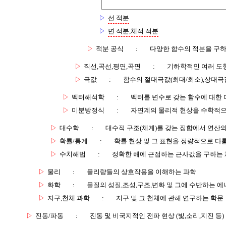
▷
선 적분
▷
면 적분,체적 적분
▷
적분 공식
:
다양한 함수의 적분을 구하
▷
직선,곡선,평면,곡면
:
기하학적인 여러 도
▷
극값
:
함수의 절대극값(최대/최소),상대극
▷
벡터해석학
:
벡터를 변수로 갖는 함수에 대한
▷
미분방정식
:
자연계의 물리적 현상을 수학적으
▷
대수학
:
대수적 구조(체계)를 갖는 집합에서 연산
▷
확률/통계
:
확률 현상 및 그 표현을 정량적으로 다
▷
수치해법
:
정확한 해에 근접하는 근사값을 구하는
▷
물리
:
물리량들의 상호작용을 이해하는 과학
▷
화학
:
물질의 성질,조성,구조,변화 및 그에 수반하는 에
▷
지구,천체 과학
:
지구 및 그 천체에 관해 연구하는 학문
▷
진동/파동
:
진동 및 비국지적인 전파 현상 (빛,소리,지진 등)