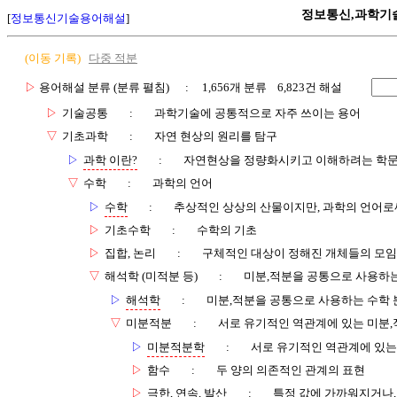
정보통신,과학기
[
정보통신기술용어해설
]
(이동 기록)
다중 적분
▷
용어해설 분류 (분류 펼침)
: 1,656개 분류 6,823건 해설
▷
기술공통
:
과학기술에 공통적으로 자주 쓰이는 용어
▽
기초과학
:
자연 현상의 원리를 탐구
▷
과학 이란?
:
자연현상을 정량화시키고 이해하려는 학
▽
수학
:
과학의 언어
▷
수학
:
추상적인 상상의 산물이지만, 과학의 언어로
▷
기초수학
:
수학의 기초
▷
집합, 논리
:
구체적인 대상이 정해진 개체들의 모임
▽
해석학 (미적분 등)
:
미분,적분을 공통으로 사용하는
▷
해석학
:
미분,적분을 공통으로 사용하는 수학 
▽
미분적분
:
서로 유기적인 역관계에 있는 미분,
▷
미분적분학
:
서로 유기적인 역관계에 있는
▷
함수
:
두 양의 의존적인 관계의 표현
▷
극한, 연속, 발산
:
특정 값에 가까워지거나,