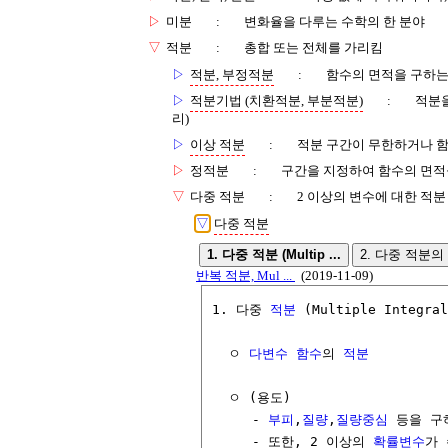
▷
미분
:
변화율을 다루는 수학의 한 분야
▽
적분
:
총합 또는 전체를 가리킴
▷
적분, 부정적분
:
함수의 면적을 구하는
▷
적분기법 (치환적분, 부분적분)
:
적분을
리)
▷
이상 적분
:
적분 구간이 무한하거나 함
▷
정적분
:
구간을 지정하여 함수의 면적
▽
다중 적분
:
2 이상의 변수에 대한 적분
▽
다중 적분
1. 다중 적분 (Multip ...
2. 다중 적분의 
반복 적분, Mul ...
(2019-11-09)
1. 다중 
적분
 (Multiple Integral
  ㅇ 
다변수 함수
의 
적분
  ㅇ (용도)

     - 
부피
,
질량
,
질량중심
 등을 구
     - 또한, 2 이상의 
확률변수
가 