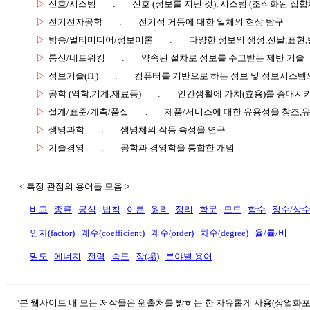
▷
신호/시스템
:
신호 (정보를 지닌 것), 시스템 (조직화된 집합
▷
전기전자공학
:
전기적 거동에 대한 일체의 현상 탐구
▷
방송/멀티미디어/정보이론
:
다양한 정보의 생성,전달,표현
▷
통신/네트워킹
:
약속된 절차로 정보를 주고받는 제반 기술
▷
정보기술(IT)
:
컴퓨터를 기반으로 하는 정보 및 정보시스템의
▷
공학 (역학,기계,재료등)
:
인간생활에 가치(효용)를 증대시
▷
설계/표준/계측/품질
:
제품/서비스에 대한 유용성을 창조,
▷
생명과학
:
생명체의 작동 속성을 연구
▷
기술경영
:
공학과 경영학을 통합한 개념
< 특정 관점의 용어들 모음 >
비교
종류
공식
법칙
이론
원리
정리
학문
모드
함수
정수/상
인자(factor)
계수(coefficient)
계수(order)
차수(degree)
율/률/비
밀도
에너지
전력
속도
장(場)
분야별 용어
"본 웹사이트 내 모든 저작물은 원출처를 밝히는 한 자유롭게 사용(상업화포