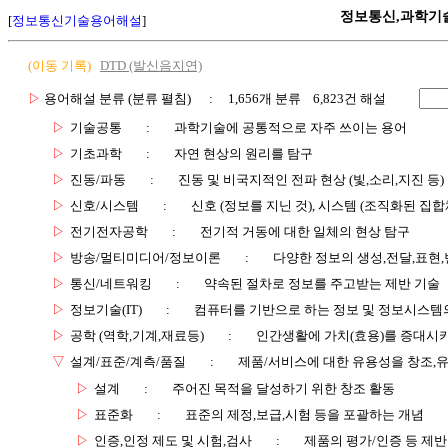
정보통신,과학기
[
정보통신기술용어해설
]
(이동 기록)
DTD (발신음지연)
▷
용어해설 분류 (분류 펼침)
: 1,656개 분류 6,823건 해설
▷
기술공통
:
과학기술에 공통적으로 자주 쓰이는 용어
▷
기초과학
:
자연 현상의 원리를 탐구
▷
진동/파동
:
진동 및 비국지적인 전파 현상 (빛,소리,지진 등)
▷
신호/시스템
:
신호 (정보를 지닌 것), 시스템 (조직화된 집합
▷
전기전자공학
:
전기적 거동에 대한 일체의 현상 탐구
▷
방송/멀티미디어/정보이론
:
다양한 정보의 생성,전달,표현
▷
통신/네트워킹
:
약속된 절차로 정보를 주고받는 제반 기술
▷
정보기술(IT)
:
컴퓨터를 기반으로 하는 정보 및 정보시스템의
▷
공학 (역학,기계,재료등)
:
인간생활에 가치(효용)를 증대시
▽
설계/표준/계측/품질
:
제품/서비스에 대한 유용성을 창조,
▷
설계
:
주어진 목적을 달성하기 위한 창조 활동
▷
표준화
:
표준의 제정,보급,시험 등을 포괄하는 개념
▷
인증,인정 제도 및 시험,검사
:
제품의 평가/인증 등 제반