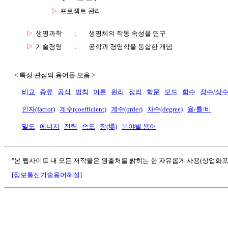
▷
프로젝트 관리
▷
생명과학
:
생명체의 작동 속성을 연구
▷
기술경영
:
공학과 경영학을 통합한 개념
< 특정 관점의 용어들 모음 >
비교
종류
공식
법칙
이론
원리
정리
학문
모드
함수
정수/상
인자(factor)
계수(coefficient)
계수(order)
차수(degree)
율/률/비
밀도
에너지
전력
속도
장(場)
분야별 용어
"본 웹사이트 내 모든 저작물은 원출처를 밝히는 한 자유롭게 사용(상업화포
[정보통신기술용어해설]