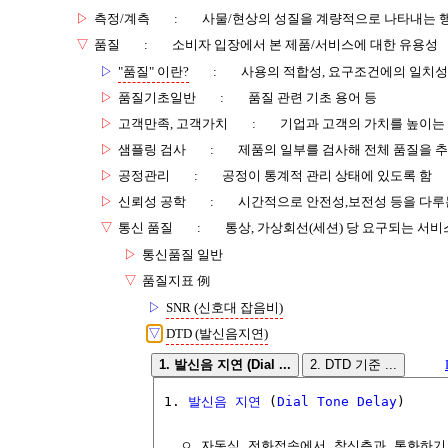
▷
측정/계측
:
사물/현상의 성질을 계량적으로 나타내는 
▽
품질
:
소비자 입장에서 본 제품/서비스에 대한 유용성
▷
"품질" 이란?
:
사용의 적합성, 요구조건에의 일치성
▷
품질기초일반
:
품질 관련 기초 용어 등
▷
고객만족, 고객가치
:
기업과 고객의 가치를 높이는
▷
샘플링 검사
:
제품의 일부를 검사해 전체 품질을 
▷
공정관리
:
공정이 통계적 관리 상태에 있도록 함
▷
신뢰성 공학
:
시간적으로 안전성,보전성 등을 다루
▽
통신 품질
:
통상, 가상회선(세션) 당 요구되는 서비
▷
통신품질 일반
▽
품질지표 例
▷
SNR (신호대 잡음비)
▽
DTD (발신음지연)
1. 발신음 지연 (Dial ...
2. DTD 기준 ...
1. 
발신음
지연
 (
Dial Tone
Delay
)

  ㅇ 자동식 전화접속에서 착신측과 통화하기 