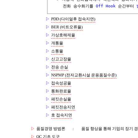
     전화 송수화기를 
Off Hook
 순간부터 
▷
PDD (다이얼후 접속지연)
▷
BER (비트오류율)
▷
가상호해제율
▷
개통율
▷
소통율
▷
신고고장율
▷
전송 손실
▷
NSPMP (전자교환시설 운용품질수준)
▷
접속성공율
▷
통화완료율
▷
패킷손실율
▷
패킷전송지연
▷
호 접속지연
▷
품질경영 방법론
:
품질 향상을 통해 기업의 장기 
▷
QC 기초 도구