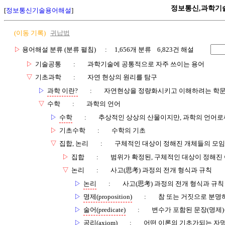
정보통신,과학기
[
정보통신기술용어해설
]
(이동 기록)
귀납법
▷
용어해설 분류 (분류 펼침)
: 1,656개 분류 6,823건 해설
▷
기술공통
:
과학기술에 공통적으로 자주 쓰이는 용어
▽
기초과학
:
자연 현상의 원리를 탐구
▷
과학 이란?
:
자연현상을 정량화시키고 이해하려는 학
▽
수학
:
과학의 언어
▷
수학
:
추상적인 상상의 산물이지만, 과학의 언어로
▷
기초수학
:
수학의 기초
▽
집합, 논리
:
구체적인 대상이 정해진 개체들의 모임
▷
집합
:
범위가 확정된, 구체적인 대상이 정해진
▽
논리
:
사고(思考) 과정의 전개 형식과 규칙
▷
논리
:
사고(思考) 과정의 전개 형식과 규칙
▷
명제(proposition)
:
참 또는 거짓으로 분명
▷
술어(predicate)
:
변수가 포함된 문장(명제)
▷
공리(axiom)
:
어떤 이론의 기초가되는 자