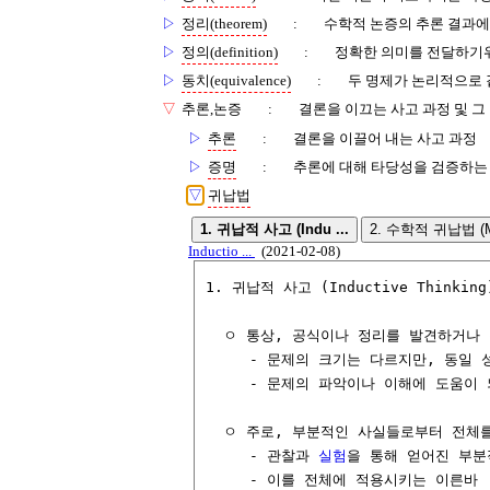
▷
정리(theorem)
:
수학적 논증의 추론 결과에
▷
정의(definition)
:
정확한 의미를 전달하기
▷
동치(equivalence)
:
두 명제가 논리적으로 
▽
추론,논증
:
결론을 이끄는 사고 과정 및 그
▷
추론
:
결론을 이끌어 내는 사고 과정
▷
증명
:
추론에 대해 타당성을 검증하는
▽
귀납법
1. 귀납적 사고 (Indu ...
2. 수학적 귀납법 (Ma
Inductio ...
(2021-02-08)
1. 귀납적 사고 (Inductive Thinking)
  ㅇ 통상, 공식이나 정리를 발견하거나 
     - 문제의 크기는 다르지만, 동일
     - 문제의 파악이나 이해에 도움이 
  ㅇ 주로, 부분적인 사실들로부터 전체
     - 관찰과 
실험
을 통해 얻어진 부분
     - 이를 전체에 적용시키는 이른바 