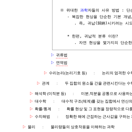
  ※ 위대한 
과학
자들의 사유 방법 : 단순
     - 복잡한 현상을 단순한 기본 개념
        . 즉, 귀납(歸納)시키려는 시
     * 한편, 귀납적 분류 이란?

        . 자연 현상을 몇가지의 단
▷
귀류법
▷
연역법
▷
수리논리(논리기호 등)
:
논리의 엄격한 수
▷
관계
:
두 집합의 원소들 간을 관련시킨다는 수
▷
해석학 (미적분 등)
:
미분,적분을 공통으로 사용하는
▷
대수학
:
대수적 구조(체계)를 갖는 집합에서 연산
▷
확률/통계
:
확률 현상 및 그 표현을 정량적으로 다
▷
수치해법
:
정확한 해에 근접하는 근사값을 구하는
▷
물리
:
물리량들의 상호작용을 이해하는 과학