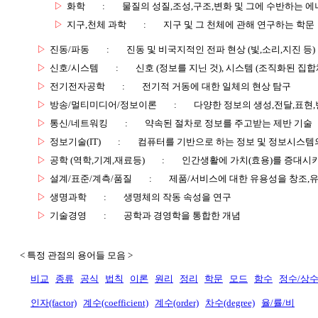
▷
화학
:
물질의 성질,조성,구조,변화 및 그에 수반하는 에
▷
지구,천체 과학
:
지구 및 그 천체에 관해 연구하는 학문
▷
진동/파동
:
진동 및 비국지적인 전파 현상 (빛,소리,지진 등)
▷
신호/시스템
:
신호 (정보를 지닌 것), 시스템 (조직화된 집합
▷
전기전자공학
:
전기적 거동에 대한 일체의 현상 탐구
▷
방송/멀티미디어/정보이론
:
다양한 정보의 생성,전달,표현
▷
통신/네트워킹
:
약속된 절차로 정보를 주고받는 제반 기술
▷
정보기술(IT)
:
컴퓨터를 기반으로 하는 정보 및 정보시스템의
▷
공학 (역학,기계,재료등)
:
인간생활에 가치(효용)를 증대시
▷
설계/표준/계측/품질
:
제품/서비스에 대한 유용성을 창조,
▷
생명과학
:
생명체의 작동 속성을 연구
▷
기술경영
:
공학과 경영학을 통합한 개념
< 특정 관점의 용어들 모음 >
비교
종류
공식
법칙
이론
원리
정리
학문
모드
함수
정수/상
인자(factor)
계수(coefficient)
계수(order)
차수(degree)
율/률/비