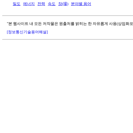
밀도
에너지
전력
속도
장(場)
분야별 용어
"본 웹사이트 내 모든 저작물은 원출처를 밝히는 한 자유롭게 사용(상업화포
[정보통신기술용어해설]