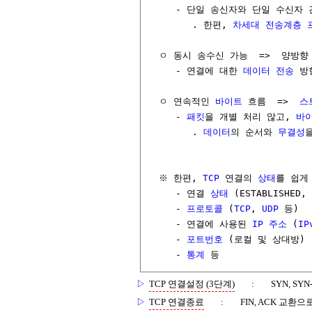
     - 단일 송신자와 단일 수신자 
        . 한편, 
차세대 전송계층 
  ㅇ 동시 송수신 가능  =>  양방향
     - 연결에 대한 
데이터
전송
 방
  ㅇ 연속적인 
바이트
 흐름  =>  
스
     - 
패킷
을 개별 처리 않고, 
바
        . 
데이터
의 순서와 
무결성
을
  ※ 한편, 
TCP
 연결의 
상태
를 쉽게
     - 연결 
상태
 (ESTABLISHED, 
     - 
프로토콜
 (
TCP
, 
UDP
 등)

     - 연결에 사용된 
IP 주소
 (
IP
     - 
포트번호
 (로컬 및 상대방)

     - 
통계
 등
▷
TCP 연결설정 (3단계)
:
SYN, SY
▷
TCP 연결종료
:
FIN, ACK 교환