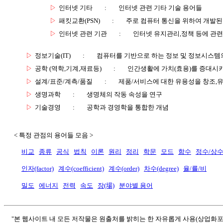
▷
인터넷 기타
:
인터넷 관련 기타 기술 용어들
▷
패킷교환(PSN)
:
주로 컴퓨터 통신을 위하여 개발된
▷
인터넷 관련 기관
:
인터넷 유지관리,정책 등에 관련
▷
정보기술(IT)
:
컴퓨터를 기반으로 하는 정보 및 정보시스템의
▷
공학 (역학,기계,재료등)
:
인간생활에 가치(효용)를 증대시
▷
설계/표준/계측/품질
:
제품/서비스에 대한 유용성을 창조,
▷
생명과학
:
생명체의 작동 속성을 연구
▷
기술경영
:
공학과 경영학을 통합한 개념
< 특정 관점의 용어들 모음 >
비교
종류
공식
법칙
이론
원리
정리
학문
모드
함수
정수/상
인자(factor)
계수(coefficient)
계수(order)
차수(degree)
율/률/비
밀도
에너지
전력
속도
장(場)
분야별 용어
"본 웹사이트 내 모든 저작물은 원출처를 밝히는 한 자유롭게 사용(상업화포