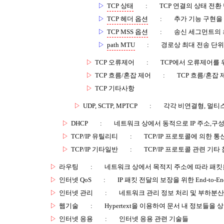
▷
TCP 상태
:
TCP 연결의 상태 전환 단계
▷
TCP 헤더 옵션
:
추가 기능 구현을 
▷
TCP MSS 옵션
:
송신 세그먼트의 
▷
path MTU
:
경로상 최대 전송 단위
▷
TCP 오류제어
:
TCP에서 오류제어를 
▷
TCP 흐름/혼잡 제어
:
TCP 흐름/혼잡
▷
TCP 기타사항
▷
UDP, SCTP, MPTCP
:
각각 비연결형, 멀티
▷
DHCP
:
네트워크 상에서 동적으로 IP 주소,구
▷
TCP/IP 유틸리티
:
TCP/IP 프로토콜에 의한 
▷
TCP/IP 기타일반
:
TCP/IP 프로토콜 관련 기타
▷
라우팅
:
네트워크 상에서 목적지 주소에 따라 패킷
▷
인터넷 QoS
:
IP 패킷 전달의 보장을 위한 End-to-
▷
인터넷 관리
:
네트워크 관리 정보 처리 및 부하분산
▷
웹기술
:
Hypertext을 이용하여 문서 내 정보들을
▷
인터넷 응용
:
인터넷 응용 관련 기술들