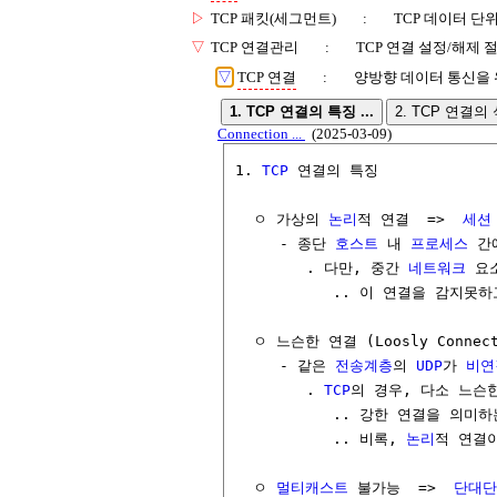
▷
TCP 패킷(세그먼트)
:
TCP 데이터 단
▽
TCP 연결관리
:
TCP 연결 설정/해제 
▽
TCP 연결
:
양방향 데이터 통신을 
1. TCP 연결의 특징 ...
2. TCP 연결의 식
Connection ...
(2025-03-09)
1. 
TCP
 연결의 특징

  ㅇ 가상의 
논리
적 연결  =>  
세션
     - 종단 
호스트
 내 
프로세스
 간
        . 다만, 중간 
네트워크
 요
           .. 이 연결을 감지못하
  ㅇ 느슨한 연결 (Loosly Connect
     - 같은 
전송계층
의 
UDP
가 
비연
        . 
TCP
의 경우, 다소 느슨한 
           .. 강한 연결을 의미하
           .. 비록, 
논리
적 연결
  ㅇ 
멀티캐스트
 불가능  =>  
단대단