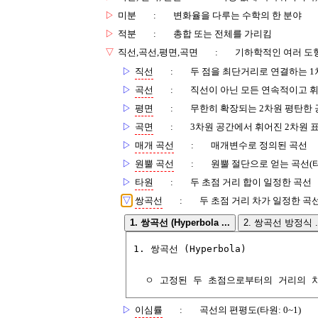
▷
미분
:
변화율을 다루는 수학의 한 분야
▷
적분
:
총합 또는 전체를 가리킴
▽
직선,곡선,평면,곡면
:
기하학적인 여러 도
▷
직선
:
두 점을 최단거리로 연결하는 1
▷
곡선
:
직선이 아닌 모든 연속적이고 
▷
평면
:
무한히 확장되는 2차원 평탄한 
▷
곡면
:
3차원 공간에서 휘어진 2차원 
▷
매개 곡선
:
매개변수로 정의된 곡선
▷
원뿔 곡선
:
원뿔 절단으로 얻는 곡선(타
▷
타원
:
두 초점 거리 합이 일정한 곡선
▽
쌍곡선
:
두 초점 거리 차가 일정한 곡
1. 쌍곡선 (Hyperbola ...
2. 쌍곡선 방정식 ..
1. 쌍곡선 (Hyperbola)

  ㅇ 고정된 두 초점으로부터의 거리의 
▷
이심률
:
곡선의 편평도(타원: 0~1)