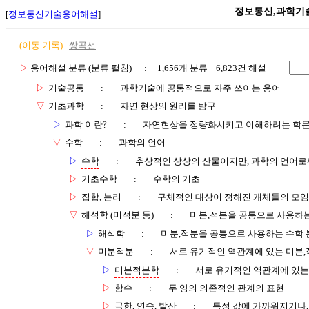
정보통신,과학기
[
정보통신기술용어해설
]
(이동 기록)
쌍곡선
▷
용어해설 분류 (분류 펼침)
: 1,656개 분류 6,823건 해설
▷
기술공통
:
과학기술에 공통적으로 자주 쓰이는 용어
▽
기초과학
:
자연 현상의 원리를 탐구
▷
과학 이란?
:
자연현상을 정량화시키고 이해하려는 학
▽
수학
:
과학의 언어
▷
수학
:
추상적인 상상의 산물이지만, 과학의 언어로
▷
기초수학
:
수학의 기초
▷
집합, 논리
:
구체적인 대상이 정해진 개체들의 모임
▽
해석학 (미적분 등)
:
미분,적분을 공통으로 사용하는
▷
해석학
:
미분,적분을 공통으로 사용하는 수학 
▽
미분적분
:
서로 유기적인 역관계에 있는 미분,
▷
미분적분학
:
서로 유기적인 역관계에 있는
▷
함수
:
두 양의 의존적인 관계의 표현
▷
극한, 연속, 발산
:
특정 값에 가까워지거나,