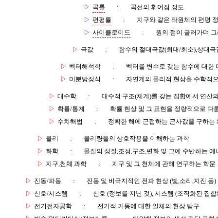
▷
곡률
:
곡선의 휘어짐 정도
▷
편평률
:
지구와 같은 타원체의 편평 
▷
사이클로이드
:
원의 점이 굴러가며 그
▷
극값
:
함수의 절대극값(최대/최소),상대극
▷
벡터해석학
:
벡터를 변수로 갖는 함수에 대한
▷
미분방정식
:
자연계의 물리적 현상을 수학적으
▷
대수학
:
대수적 구조(체계)를 갖는 집합에서 연산
▷
확률/통계
:
확률 현상 및 그 표현을 정량적으로 다
▷
수치해법
:
정확한 해에 근접하는 근사값을 구하는
▷
물리
:
물리량들의 상호작용을 이해하는 과학
▷
화학
:
물질의 성질,조성,구조,변화 및 그에 수반하는 에
▷
지구,천체 과학
:
지구 및 그 천체에 관해 연구하는 학문
▷
진동/파동
:
진동 및 비국지적인 전파 현상 (빛,소리,지진 등)
▷
신호/시스템
:
신호 (정보를 지닌 것), 시스템 (조직화된 집합
▷
전기전자공학
:
전기적 거동에 대한 일체의 현상 탐구