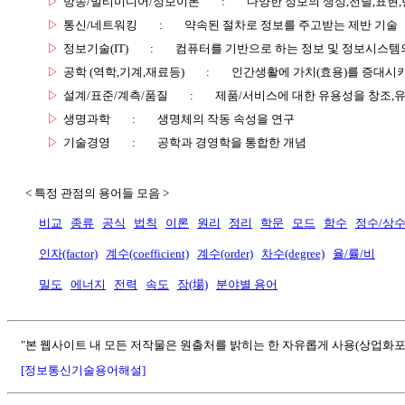
▷
방송/멀티미디어/정보이론
:
다양한 정보의 생성,전달,표현
▷
통신/네트워킹
:
약속된 절차로 정보를 주고받는 제반 기술
▷
정보기술(IT)
:
컴퓨터를 기반으로 하는 정보 및 정보시스템의
▷
공학 (역학,기계,재료등)
:
인간생활에 가치(효용)를 증대시
▷
설계/표준/계측/품질
:
제품/서비스에 대한 유용성을 창조,
▷
생명과학
:
생명체의 작동 속성을 연구
▷
기술경영
:
공학과 경영학을 통합한 개념
< 특정 관점의 용어들 모음 >
비교
종류
공식
법칙
이론
원리
정리
학문
모드
함수
정수/상
인자(factor)
계수(coefficient)
계수(order)
차수(degree)
율/률/비
밀도
에너지
전력
속도
장(場)
분야별 용어
"본 웹사이트 내 모든 저작물은 원출처를 밝히는 한 자유롭게 사용(상업화포
[정보통신기술용어해설]