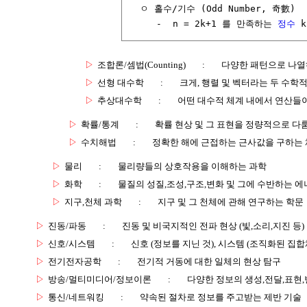
  ㅇ 홀수/기수 (Odd Number, 奇數)

     -  n = 2k+1 를 만족하는 
정수
 
▷
조합론/셈법(Counting)
:
다양한 패턴으로 나열
▷
선형 대수학
:
크게, 행렬 및 벡터라는 두 수학적
▷
추상대수학
:
어떤 대수적 체계 내에서 연산들
▷
확률/통계
:
확률 현상 및 그 표현을 정량적으로 다
▷
수치해법
:
정확한 해에 근접하는 근사값을 구하는
▷
물리
:
물리량들의 상호작용을 이해하는 과학
▷
화학
:
물질의 성질,조성,구조,변화 및 그에 수반하는 에
▷
지구,천체 과학
:
지구 및 그 천체에 관해 연구하는 학문
▷
진동/파동
:
진동 및 비국지적인 전파 현상 (빛,소리,지진 등)
▷
신호/시스템
:
신호 (정보를 지닌 것), 시스템 (조직화된 집합
▷
전기전자공학
:
전기적 거동에 대한 일체의 현상 탐구
▷
방송/멀티미디어/정보이론
:
다양한 정보의 생성,전달,표현
▷
통신/네트워킹
:
약속된 절차로 정보를 주고받는 제반 기술