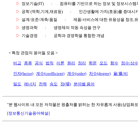
▷
정보기술(IT)
:
컴퓨터를 기반으로 하는 정보 및 정보시스템의
▷
공학 (역학,기계,재료등)
:
인간생활에 가치(효용)를 증대시
▷
설계/표준/계측/품질
:
제품/서비스에 대한 유용성을 창조,
▷
생명과학
:
생명체의 작동 속성을 연구
▷
기술경영
:
공학과 경영학을 통합한 개념
< 특정 관점의 용어들 모음 >
비교
종류
공식
법칙
이론
원리
정리
학문
모드
함수
정수/상
인자(factor)
계수(coefficient)
계수(order)
차수(degree)
율/률/비
밀도
에너지
전력
속도
장(場)
분야별 용어
"본 웹사이트 내 모든 저작물은 원출처를 밝히는 한 자유롭게 사용(상업화포
[정보통신기술용어해설]