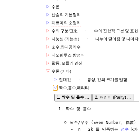
▷
수론
▷
산술의 기본정리
▷
페르마의 소정리
▷
수의 구분/표현
:
수의 집합적 구분 및 표현
▷
나눗셈 (가분성)
:
나누어 떨어짐 및 나머지
▷
소수,최대공약수
▷
디오판투스 방정식
▷
합동, 모듈러 연산
▽
수론 (기타)
▷
절대값
:
통상, 값의 크기를 말함
▽
짝수,홀수,패리티
1. 짝수 및 홀수 ...
2. 패리티 (Parity) ...
1. 짝수 및 홀수

  ㅇ 짝수/우수 (Even Number, 偶數)

     -  n = 2k 를 만족하는 
정수
 k가