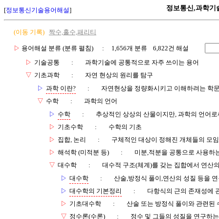
정보통신,과학기
[
정보통신기술용어해설
]
(이동 기록)
짝수,홀수,패리티
▷
용어해설 분류 (분류 펼침)
: 1,656개 분류 6,822건 해설
▷
기술공통
:
과학기술에 공통적으로 자주 쓰이는 용어
▽
기초과학
:
자연 현상의 원리를 탐구
▷
과학 이란?
:
자연현상을 정량화시키고 이해하려는 학
▽
수학
:
과학의 언어
▷
수학
:
추상적인 상상의 산물이지만, 과학의 언어로
▷
기초수학
:
수학의 기초
▷
집합, 논리
:
구체적인 대상이 정해진 개체들의 모임
▷
해석학 (미적분 등)
:
미분,적분을 공통으로 사용하는
▽
대수학
:
대수적 구조(체계)를 갖는 집합에서 연산
▷
대수학
:
산술,방정식 풀이,연산의 성질 등을 
▷
대수학의 기본정리
:
다항식의 근의 존재성에 
▷
기초대수학
:
산술 또는 방정식 풀이와 관련된 
▽
정수론(수론)
:
정수 및 그들의 성질을 연구하는