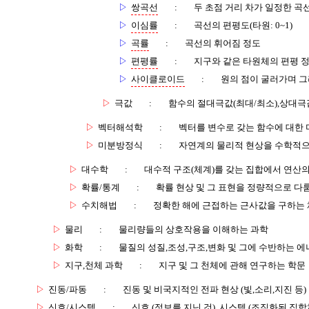
▷
쌍곡선
:
두 초점 거리 차가 일정한 곡
▷
이심률
:
곡선의 편평도(타원: 0~1)
▷
곡률
:
곡선의 휘어짐 정도
▷
편평률
:
지구와 같은 타원체의 편평 
▷
사이클로이드
:
원의 점이 굴러가며 그
▷
극값
:
함수의 절대극값(최대/최소),상대극
▷
벡터해석학
:
벡터를 변수로 갖는 함수에 대한
▷
미분방정식
:
자연계의 물리적 현상을 수학적으
▷
대수학
:
대수적 구조(체계)를 갖는 집합에서 연산
▷
확률/통계
:
확률 현상 및 그 표현을 정량적으로 다
▷
수치해법
:
정확한 해에 근접하는 근사값을 구하는
▷
물리
:
물리량들의 상호작용을 이해하는 과학
▷
화학
:
물질의 성질,조성,구조,변화 및 그에 수반하는 에
▷
지구,천체 과학
:
지구 및 그 천체에 관해 연구하는 학문
▷
진동/파동
:
진동 및 비국지적인 전파 현상 (빛,소리,지진 등)
▷
신호/시스템
:
신호 (정보를 지닌 것), 시스템 (조직화된 집합