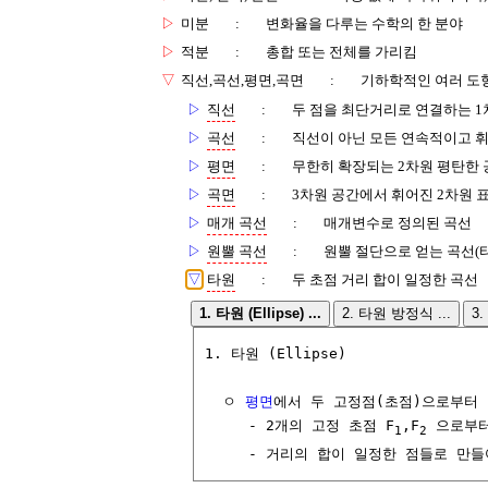
▷
미분
:
변화율을 다루는 수학의 한 분야
▷
적분
:
총합 또는 전체를 가리킴
▽
직선,곡선,평면,곡면
:
기하학적인 여러 도
▷
직선
:
두 점을 최단거리로 연결하는 1
▷
곡선
:
직선이 아닌 모든 연속적이고 
▷
평면
:
무한히 확장되는 2차원 평탄한 
▷
곡면
:
3차원 공간에서 휘어진 2차원 
▷
매개 곡선
:
매개변수로 정의된 곡선
▷
원뿔 곡선
:
원뿔 절단으로 얻는 곡선(타
▽
타원
:
두 초점 거리 합이 일정한 곡선
1. 타원 (Ellipse) ...
2. 타원 방정식 ...
3.
1. 타원 (Ellipse)

  ㅇ 
평면
에서 두 고정점(초점)으로부터 
     - 2개의 고정 초점 F
,F
 으로부터
1
2
     - 거리의 합이 일정한 점들로 만