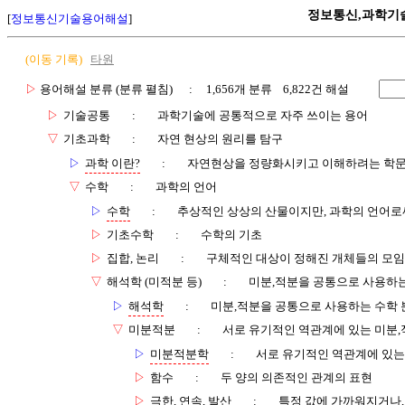
정보통신,과학기
[
정보통신기술용어해설
]
(이동 기록)
타원
▷
용어해설 분류 (분류 펼침)
: 1,656개 분류 6,822건 해설
▷
기술공통
:
과학기술에 공통적으로 자주 쓰이는 용어
▽
기초과학
:
자연 현상의 원리를 탐구
▷
과학 이란?
:
자연현상을 정량화시키고 이해하려는 학
▽
수학
:
과학의 언어
▷
수학
:
추상적인 상상의 산물이지만, 과학의 언어로
▷
기초수학
:
수학의 기초
▷
집합, 논리
:
구체적인 대상이 정해진 개체들의 모임
▽
해석학 (미적분 등)
:
미분,적분을 공통으로 사용하는
▷
해석학
:
미분,적분을 공통으로 사용하는 수학 
▽
미분적분
:
서로 유기적인 역관계에 있는 미분,
▷
미분적분학
:
서로 유기적인 역관계에 있는
▷
함수
:
두 양의 의존적인 관계의 표현
▷
극한, 연속, 발산
:
특정 값에 가까워지거나,