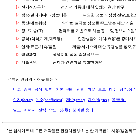
▷
전기전자공학
:
전기적 거동에 대한 일체의 현상 탐구
▷
방송/멀티미디어/정보이론
:
다양한 정보의 생성,전달,표현
▷
통신/네트워킹
:
약속된 절차로 정보를 주고받는 제반 기술
▷
정보기술(IT)
:
컴퓨터를 기반으로 하는 정보 및 정보시스템의
▷
공학 (역학,기계,재료등)
:
인간생활에 가치(효용)를 증대시
▷
설계/표준/계측/품질
:
제품/서비스에 대한 유용성을 창조,
▷
생명과학
:
생명체의 작동 속성을 연구
▷
기술경영
:
공학과 경영학을 통합한 개념
< 특정 관점의 용어들 모음 >
비교
종류
공식
법칙
이론
원리
정리
학문
모드
함수
정수/상
인자(factor)
계수(coefficient)
계수(order)
차수(degree)
율/률/비
밀도
에너지
전력
속도
장(場)
분야별 용어
"본 웹사이트 내 모든 저작물은 원출처를 밝히는 한 자유롭게 사용(상업화포