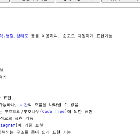
식
,
행렬
,
상태도
 등을 이용하여, 쉽고도 다양하게 표현가능





유리

 표현

가능하나, 
시간
적 흐름을 나타낼 수 없음

는 부호트리/부호나무(
Code
Tree
)에 의한 표현

적으로 표현 가능

Diagram
)에 의한 표현

반복되는 구조를 좀더 쉽게 표현 가능