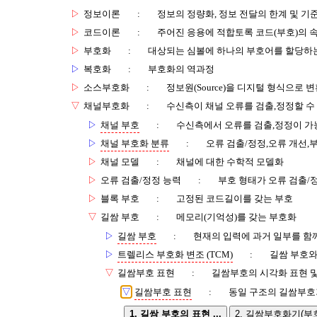
▷
정보이론
:
정보의 정량화, 정보 전달의 한계 및 기
▷
코드이론
:
주어진 응용에 적합토록 코드(부호)의 
▷
부호화
:
대상되는 심볼에 하나의 부호어를 할당하
▷
복호화
:
부호화의 역과정
▷
소스부호화
:
정보원(Source)을 디지털 형식으로 
▽
채널부호화
:
수신측이 채널 오류를 검출,정정할 수
▷
채널 부호
:
수신측에서 오류를 검출,정정이 가
▷
채널 부호화 분류
:
오류 검출/정정,오류 개선,
▷
채널 모델
:
채널에 대한 수학적 모델화
▷
오류 검출/정정 능력
:
부호 형태가 오류 검출/
▷
블록 부호
:
고정된 코드길이를 갖는 부호
▽
길쌈 부호
:
메모리(기억성)를 갖는 부호화
▷
길쌈 부호
:
현재의 입력에 과거 일부를 함
▷
트렐리스 부호화 변조 (TCM)
:
길쌈 부호와
▽
길쌈부호 표현
:
길쌈부호의 시각화 표현 및
▽
길쌈부호 표현
:
동일 구조의 길쌈부호
1. 길쌈 부호의 표현 ...
2. 길쌈부호화기(부호 