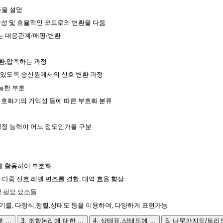
준을 설명
속성 및 효율적인 코드로의 변환을 다룸
는 대응관계/매핑/변환
변환,압축하는 과정
 있도록 송신원에서의 신호 변환 과정
능한 부호
부호화기의 기억성 등에 따른 부호화 분류
정정 능력이 어느 정도인가를 구분
께 활용하여 부호화
 다중 신호 레벨 변조를 결합, 대역 효율 향상
 필요 요소들
기를, 다항식,행렬,상태도 등을 이용하여, 다양하게 표현가능
...
3. 조합논리에 대한 ...
4. 상태표,상태도에 ...
5. 나뭇가지도/트리도 