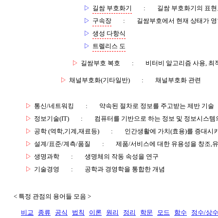
▷
길쌈 부호화기
:
길쌈 부호화기의 표현요
▷
구속장
:
길쌈부호에서 현재 상태가 영
▷
생성 다항식
▷
트렐리스 도
▷
길쌈부호 복호
:
비터비 알고리즘 사용, 최
▷
채널부호화(기타일반)
:
채널부호화 관련
▷
통신/네트워킹
:
약속된 절차로 정보를 주고받는 제반 기술
▷
정보기술(IT)
:
컴퓨터를 기반으로 하는 정보 및 정보시스템의
▷
공학 (역학,기계,재료등)
:
인간생활에 가치(효용)를 증대시
▷
설계/표준/계측/품질
:
제품/서비스에 대한 유용성을 창조,
▷
생명과학
:
생명체의 작동 속성을 연구
▷
기술경영
:
공학과 경영학을 통합한 개념
< 특정 관점의 용어들 모음 >
비교
종류
공식
법칙
이론
원리
정리
학문
모드
함수
정수/상