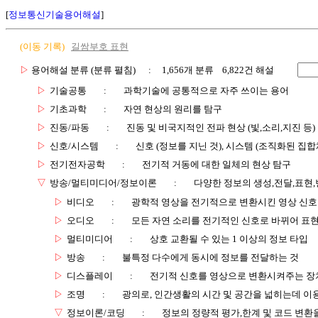
[
정보통신기술용어해설
]
(이동 기록)
길쌈부호 표현
▷
용어해설 분류 (분류 펼침)
: 1,656개 분류 6,822건 해설
▷
기술공통
:
과학기술에 공통적으로 자주 쓰이는 용어
▷
기초과학
:
자연 현상의 원리를 탐구
▷
진동/파동
:
진동 및 비국지적인 전파 현상 (빛,소리,지진 등)
▷
신호/시스템
:
신호 (정보를 지닌 것), 시스템 (조직화된 집합
▷
전기전자공학
:
전기적 거동에 대한 일체의 현상 탐구
▽
방송/멀티미디어/정보이론
:
다양한 정보의 생성,전달,표현
▷
비디오
:
광학적 영상을 전기적으로 변환시킨 영상 신호
▷
오디오
:
모든 자연 소리를 전기적인 신호로 바뀌어 표현
▷
멀티미디어
:
상호 교환될 수 있는 1 이상의 정보 타입
▷
방송
:
불특정 다수에게 동시에 정보를 전달하는 것
▷
디스플레이
:
전기적 신호를 영상으로 변환시켜주는 장
▷
조명
:
광의로, 인간생활의 시간 및 공간을 넓히는데 이
▽
정보이론/코딩
:
정보의 정량적 평가,한계 및 코드 변환