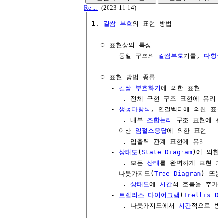
Re ...
(2023-11-14)
1. 
길쌈 부호
의 표현 방법

  ㅇ 표현상의 특징

     - 동일 구조의 
길쌈부호
기를, 
다항
  ㅇ 표현 방법 종류

     - 
길쌈 부호화기
에 의한 표현 

        . 전체 구현 구조 표현에 유리 
     - 
생성다항식
, 연결벡터에 의한 표현
        . 내부 
조합논리
 구조 표현에 
     - 이산 
임펄스응답
에 의한 표현 

        . 입출력 관계 표현에 유리

     - 
상태도
(
State Diagram
)에 의한
        . 모든 
상태
를 완벽하게 표현 
     - 나뭇가지도(
Tree
Diagram
) 또
        . 
상태도
에 
시간
적 흐름을 추가
     - 
트렐리스 다이어그램
(
Trellis 
        . 나뭇가지도에서 
시간
적으로 