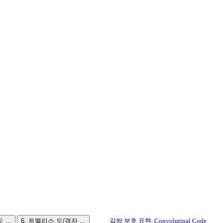
...
6. 트렐리스 도/격자 ...
길쌈 부호 표현, Convolutinal Code