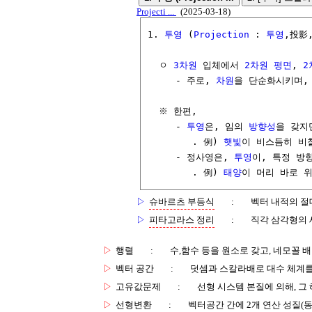
Projecti ...
(2025-03-18)
1. 
투영
 (
Projection
 : 
투영
,投影,
  ㅇ 
3차원
 입체에서 
2차원
평면
, 
2
     - 주로, 
차원
을 단순화시키며,
  ※ 한편,

     - 
투영
은, 임의 
방향성
을 갖지만
        . 例) 
햇빛
이 비스듬히 비칠
     - 정사영은, 
투영
이, 특정 방
        . 例) 
태양
이 머리 바로 
▷
슈바르츠 부등식
:
벡터 내적의 절
▷
피타고라스 정리
:
직각 삼각형의 
▷
행렬
:
수,함수 등을 원소로 갖고, 네모꼴 
▷
벡터 공간
:
덧셈과 스칼라배로 대수 체계를
▷
고유값문제
:
선형 시스템 본질에 의해, 그
▷
선형변환
:
벡터공간 간에 2개 연산 성질(