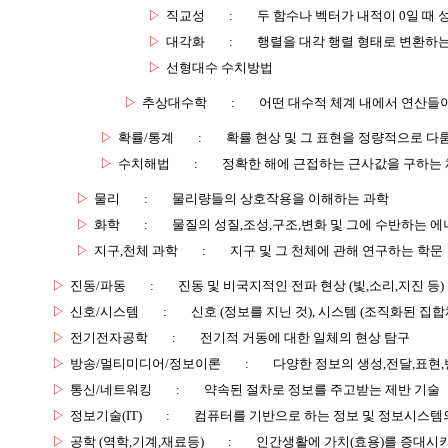
▷
직교성
:
두 함수나 벡터가 내적이 0일 때 
▷
대각화
:
행렬을 대각 행렬 형태로 변환하
▷
선형대수 수치방법
▷
추상대수학
:
어떤 대수적 체계 내에서 연산들
▷
확률/통계
:
확률 현상 및 그 표현을 정량적으로 다
▷
수치해법
:
정확한 해에 근접하는 근사값을 구하는
▷
물리
:
물리량들의 상호작용을 이해하는 과학
▷
화학
:
물질의 성질,조성,구조,변화 및 그에 수반하는 에
▷
지구,천체 과학
:
지구 및 그 천체에 관해 연구하는 학문
▷
진동/파동
:
진동 및 비국지적인 전파 현상 (빛,소리,지진 등)
▷
신호/시스템
:
신호 (정보를 지닌 것), 시스템 (조직화된 집합
▷
전기전자공학
:
전기적 거동에 대한 일체의 현상 탐구
▷
방송/멀티미디어/정보이론
:
다양한 정보의 생성,전달,표현
▷
통신/네트워킹
:
약속된 절차로 정보를 주고받는 제반 기술
▷
정보기술(IT)
:
컴퓨터를 기반으로 하는 정보 및 정보시스템의
▷
공학 (역학,기계,재료등)
:
인간생활에 가치(효용)를 증대시