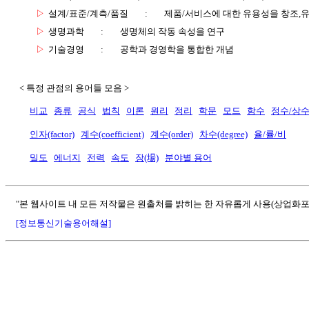
▷
설계/표준/계측/품질
:
제품/서비스에 대한 유용성을 창조,
▷
생명과학
:
생명체의 작동 속성을 연구
▷
기술경영
:
공학과 경영학을 통합한 개념
< 특정 관점의 용어들 모음 >
비교
종류
공식
법칙
이론
원리
정리
학문
모드
함수
정수/상
인자(factor)
계수(coefficient)
계수(order)
차수(degree)
율/률/비
밀도
에너지
전력
속도
장(場)
분야별 용어
"본 웹사이트 내 모든 저작물은 원출처를 밝히는 한 자유롭게 사용(상업화포
[정보통신기술용어해설]