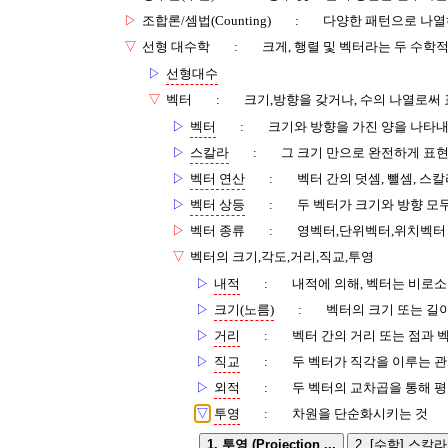
▷
조합론/셈법(Counting)
:
다양한 패턴으로 나열
▽
선형 대수학
:
크게, 행렬 및 벡터라는 두 수학적
▷
선형대수
▽
벡터
:
크기,방향을 갖거나, 수의 나열로써
▷
벡터
:
크기와 방향을 가진 양을 나타
▷
스칼라
:
그 크기 만으로 완전하게 표
▷
벡터 연산
:
벡터 간의 덧셈, 뺄셈, 스칼
▷
벡터 상등
:
두 벡터가 크기와 방향 모
▷
벡터 종류
:
영벡터,단위벡터,위치벡터
▽
벡터의 크기,각도,거리,직교,투영
▷
내적
:
내적에 의해, 벡터는 비로소
▷
크기(노름)
:
벡터의 크기 또는 길
▷
거리
:
벡터 간의 거리 또는 점과 
▷
직교
:
두 벡터가 직각을 이루는 
▷
외적
:
두 벡터의 교차곱을 통해 
▽
투영
:
차원을 단순화시키는 것
1. 투영 (Projection ...
2. [수학] 스