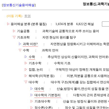
정보통신,과학기
[
정보통신기술용어해설
]
(이동 기록)
투영
▷
용어해설 분류 (분류 펼침)
: 1,656개 분류 6,822건 해설
▷
기술공통
:
과학기술에 공통적으로 자주 쓰이는 용어
▽
기초과학
:
자연 현상의 원리를 탐구
▷
과학 이란?
:
자연현상을 정량화시키고 이해하려는 학
▽
수학
:
과학의 언어
▷
수학
:
추상적인 상상의 산물이지만, 과학의 언어로
▷
기초수학
:
수학의 기초
▷
집합, 논리
:
구체적인 대상이 정해진 개체들의 모임
▷
해석학 (미적분 등)
:
미분,적분을 공통으로 사용하는
▽
대수학
:
대수적 구조(체계)를 갖는 집합에서 연산
▷
대수학
:
산술,방정식 풀이,연산의 성질 등을 
▷
대수학의 기본정리
:
다항식의 근의 존재성에 
▷
기초대수학
:
산술 또는 방정식 풀이와 관련된 
▷
정수론(수론)
:
정수 및 그들의 성질을 연구하는