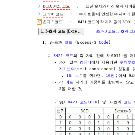
▷
BCD, 8421 코드
:
십진 숫자와 이진 숫자 사이
▷
그레이 코드
:
수가 변할 때 인접한 수 사이에 
▽
초과 3 코드
:
8421 코드의 각 자리 값에 3(00
1. 3-초과 코드 (Exce ...
초과 3 코드, 3 초과 코드, 
1. 3-초과 
코드
 (Excess-3 
Code
)

  ㅇ 
8421 코드
의 각 자리 값에 3(0011)을 더
     - 과거 일부 
컴퓨터
에서 사용되던 
수치부
     - 
자기보수
(self-complement) 성질을 갖
        . 
1의 보수
를 취하면, 
10진수
에서 9의
     - 각 
비트
 자리에 가중치를 할당하지 않고,
       3을 더한 것

     - 例) 
8421 코드
(
BCD
) 및 3-초과 
코드
 