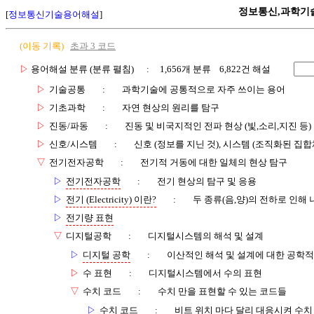
정보통신,과학기
[
정보통신기술용어해설
]
(이동 기록)
초과 3 코드
▷
용어해설 분류 (분류 펼침)
: 1,656개 분류 6,822건 해설
▷
기술공통
:
과학기술에 공통적으로 자주 쓰이는 용어
▷
기초과학
:
자연 현상의 원리를 탐구
▷
진동/파동
:
진동 및 비국지적인 전파 현상 (빛,소리,지진 등)
▷
신호/시스템
:
신호 (정보를 지닌 것), 시스템 (조직화된 집합
▽
전기전자공학
:
전기적 거동에 대한 일체의 현상 탐구
▷
전기전자공학
:
전기 현상의 탐구 및 응용
▷
전기 (Electricity) 이란?
:
두 종류(음,양)의 전하로 인해
▷
전기량 표현
▽
디지털공학
:
디지털시스템의 해석 및 설계
▷
디지털 공학
:
이산적인 해석 및 설계에 대한 공학적
▷
수 표현
:
디지털시스템에서 수의 표현
▽
수치 코드
:
수치 만을 표현할 수 있는 코드들
▷
수치 코드
:
비트 위치 마다 달리 대응시켜 수치