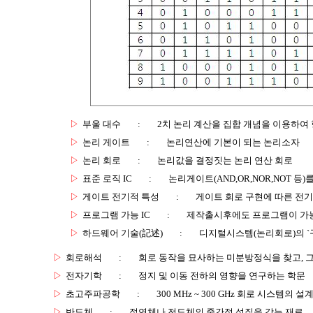
▷
부울 대수
:
2치 논리 계산을 집합 개념을 이용하여
▷
논리 게이트
:
논리연산에 기본이 되는 논리소자
▷
논리 회로
:
논리값을 결정짓는 논리 연산 회로
▷
표준 로직 IC
:
논리게이트(AND,OR,NOR,NOT 등
▷
게이트 전기적 특성
:
게이트 회로 구현에 따른 전
▷
프로그램 가능 IC
:
제작출시후에도 프로그램이 가능
▷
하드웨어 기술(記述)
:
디지털시스템(논리회로)의 `구
▷
회로해석
:
회로 동작을 묘사하는 미분방정식을 찾고, 그
▷
전자기학
:
정지 및 이동 전하의 영향을 연구하는 학문
▷
초고주파공학
:
300 MHz ~ 300 GHz 회로 시스템의 
▷
반도체
:
절연체나 전도체의 중간적 성질을 갖는 재료