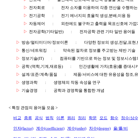
▷
전자회로
:
전자 소자를 이용하여 각종 연산을 수행하는
▷
전기공학
:
전기 에너지의 효율적 생성,분배,이용 등
▷
자동제어
:
외란에도 불구하고 출력을 목표신호에 가깝
▷
전자공학(기타일반)
:
전자공학 관련 기타 일반 용어들
▷
방송/멀티미디어/정보이론
:
다양한 정보의 생성,전달,표현
▷
통신/네트워킹
:
약속된 절차로 정보를 주고받는 제반 기술
▷
정보기술(IT)
:
컴퓨터를 기반으로 하는 정보 및 정보시스템의
▷
공학 (역학,기계,재료등)
:
인간생활에 가치(효용)를 증대시
▷
설계/표준/계측/품질
:
제품/서비스에 대한 유용성을 창조,
▷
생명과학
:
생명체의 작동 속성을 연구
▷
기술경영
:
공학과 경영학을 통합한 개념
< 특정 관점의 용어들 모음 >
비교
종류
공식
법칙
이론
원리
정리
학문
모드
함수
정수/상
인자(factor)
계수(coefficient)
계수(order)
차수(degree)
율/률/비