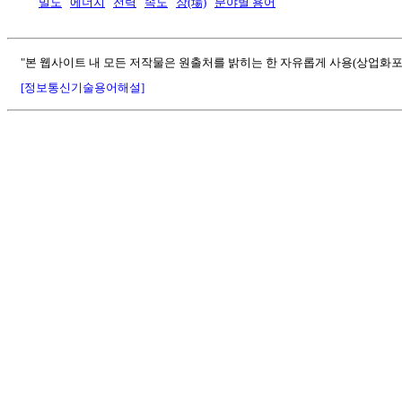
밀도
에너지
전력
속도
장(場)
분야별 용어
"본 웹사이트 내 모든 저작물은 원출처를 밝히는 한 자유롭게 사용(상업화포
[정보통신기술용어해설]