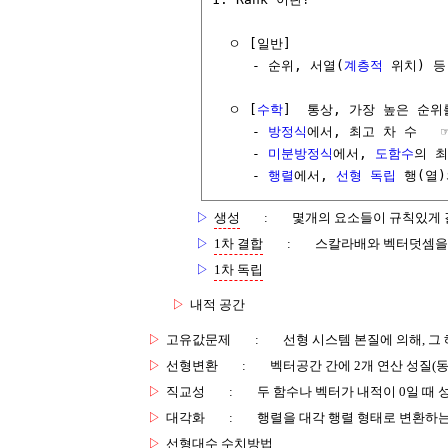
  ㅇ [일반]  

     - 순위, 서열(
계층적
 위치) 등

  ㅇ [
수학
]  통상, 가장 높은 순위
     - 
방정식
에서, 최고 차 수   ☞
     - 
미분방정식
에서, 
도함수
의 최
     - 
행렬
에서, 
선형 독립
 행(열
▷
생성
:
몇개의 요소들이 규칙있게 
▷
1차 결합
:
스칼라배와 벡터덧셈을 
▷
1차 독립
▷
내적 공간
▷
고유값문제
:
선형 시스템 본질에 의해, 그
▷
선형변환
:
벡터공간 간에 2개 연산 성질(
▷
직교성
:
두 함수나 벡터가 내적이 0일 때 
▷
대각화
:
행렬을 대각 행렬 형태로 변환하
▷
선형대수 수치방법