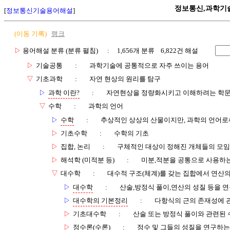
정보통신,과학기
[
정보통신기술용어해설
]
(이동 기록)
랭크
▷
용어해설 분류 (분류 펼침)
: 1,656개 분류 6,822건 해설
▷
기술공통
:
과학기술에 공통적으로 자주 쓰이는 용어
▽
기초과학
:
자연 현상의 원리를 탐구
▷
과학 이란?
:
자연현상을 정량화시키고 이해하려는 학
▽
수학
:
과학의 언어
▷
수학
:
추상적인 상상의 산물이지만, 과학의 언어로
▷
기초수학
:
수학의 기초
▷
집합, 논리
:
구체적인 대상이 정해진 개체들의 모임
▷
해석학 (미적분 등)
:
미분,적분을 공통으로 사용하는
▽
대수학
:
대수적 구조(체계)를 갖는 집합에서 연산
▷
대수학
:
산술,방정식 풀이,연산의 성질 등을 
▷
대수학의 기본정리
:
다항식의 근의 존재성에 
▷
기초대수학
:
산술 또는 방정식 풀이와 관련된 
▷
정수론(수론)
:
정수 및 그들의 성질을 연구하는