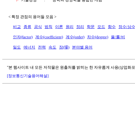
< 특정 관점의 용어들 모음 >
비교
종류
공식
법칙
이론
원리
정리
학문
모드
함수
정수/상
인자(factor)
계수(coefficient)
계수(order)
차수(degree)
율/률/비
밀도
에너지
전력
속도
장(場)
분야별 용어
"본 웹사이트 내 모든 저작물은 원출처를 밝히는 한 자유롭게 사용(상업화포
[정보통신기술용어해설]