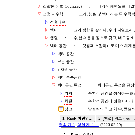
▷
조합론/셈법(Counting)
:
다양한 패턴으로 나열
▽
선형 대수학
:
크게, 행렬 및 벡터라는 두 수학적
▷
선형대수
▷
벡터
:
크기,방향을 갖거나, 수의 나열로써
▷
행렬
:
수,함수 등을 원소로 갖고, 네모꼴 
▽
벡터 공간
:
덧셈과 스칼라배로 대수 체계를
▷
벡터 공간
▷
부분 공간
▷
n 차원 공간
▷
벡터 부분공간
▽
벡터공간 특성
:
벡터공간 특성을 규정
▷
기저
:
수학적 공간을 생성하는 최
▷
차원
:
수학적 공간에 점을 나타내
▽
랭크
:
방정식의 최고 차 수, 행렬의
1. Rank 이란? ...
2. [행렬] 랭크 (Ran .
렬의 계수, 행렬 계수 ...
(2026-02-09)
1. Rank 이란?
