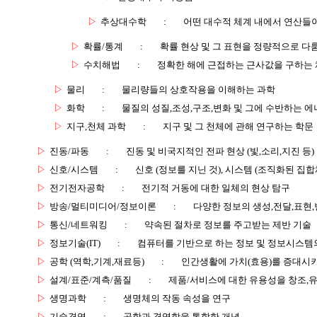
▷
추상대수학
:
어떤 대수적 체계 내에서 연산들
▷
확률/통계
:
확률 현상 및 그 표현을 정량적으로 다
▷
수치해법
:
정확한 해에 근접하는 근사값을 구하는
▷
물리
:
물리량들의 상호작용을 이해하는 과학
▷
화학
:
물질의 성질,조성,구조,변화 및 그에 수반하는 에
▷
지구,천체 과학
:
지구 및 그 천체에 관해 연구하는 학문
▷
진동/파동
:
진동 및 비국지적인 전파 현상 (빛,소리,지진 등)
▷
신호/시스템
:
신호 (정보를 지닌 것), 시스템 (조직화된 집합
▷
전기전자공학
:
전기적 거동에 대한 일체의 현상 탐구
▷
방송/멀티미디어/정보이론
:
다양한 정보의 생성,전달,표현
▷
통신/네트워킹
:
약속된 절차로 정보를 주고받는 제반 기술
▷
정보기술(IT)
:
컴퓨터를 기반으로 하는 정보 및 정보시스템의
▷
공학 (역학,기계,재료등)
:
인간생활에 가치(효용)를 증대시
▷
설계/표준/계측/품질
:
제품/서비스에 대한 유용성을 창조,
▷
생명과학
:
생명체의 작동 속성을 연구
▷
기술경영
:
공학과 경영학을 통합한 개념